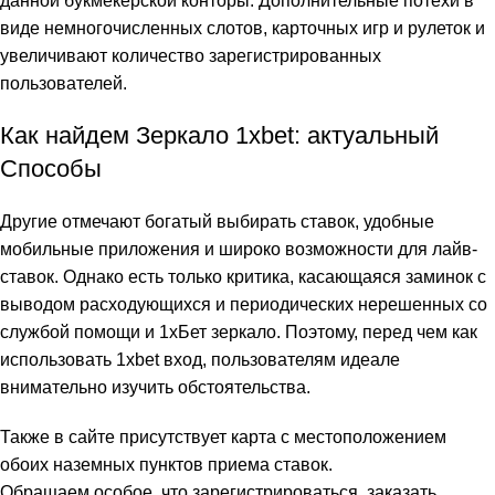
данной букмекерской конторы. Дополнительные потехи в
виде немногочисленных слотов, карточных игр и рулеток и
увеличивают количество зарегистрированных
пользователей.
Как найдем Зеркало 1xbet: актуальный
Способы
Другие отмечают богатый выбирать ставок, удобные
мобильные приложения и широко возможности для лайв-
ставок. Однако есть только критика, касающаяся заминок с
выводом расходующихся и периодических нерешенных со
службой помощи и 1хБет зеркало. Поэтому, перед чем как
использовать 1xbet вход, пользователям идеале
внимательно изучить обстоятельства.
Также в сайте присутствует карта с местоположением
обоих наземных пунктов приема ставок.
Обращаем особое, что зарегистрироваться, заказать