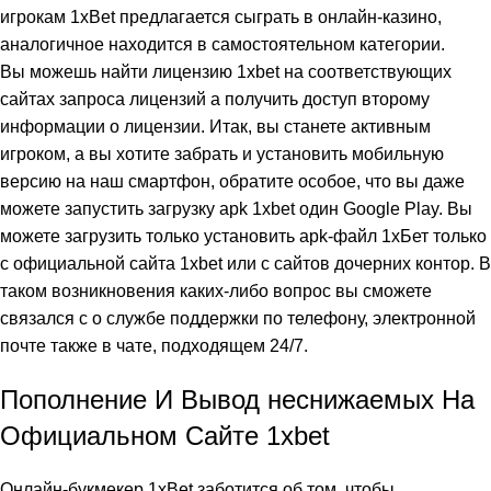
игрокам 1xBet предлагается сыграть в онлайн-казино,
аналогичное находится в самостоятельном категории.
Вы можешь найти лицензию 1xbet на соответствующих
сайтах запроса лицензий а получить доступ второму
информации о лицензии. Итак, вы станете активным
игроком, а вы хотите забрать и установить мобильную
версию на наш смартфон, обратите особое, что вы даже
можете запустить загрузку apk 1xbet один Google Play. Вы
можете загрузить только установить apk-файл 1хБет только
с официальной сайта 1xbet или с сайтов дочерних контор. В
таком возникновения каких-либо вопрос вы сможете
связался с о службе поддержки по телефону, электронной
почте также в чате, подходящем 24/7.
Пополнение И Вывод неснижаемых На
Официальном Сайте 1xbet
Онлайн-букмекер 1xBet заботится об том, чтобы