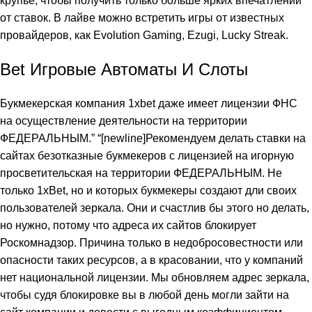
крупье, чтобы получить только больше ярких впечатлений
от ставок. В лайве можно встретить игры от известных
провайдеров, как Evolution Gaming, Ezugi, Lucky Streak.
Bet Игровые Автоматы И Слоты
Букмекерская компания 1xbet даже имеет лицензии ФНС
на осуществление деятельности на территории
ФЕДЕРАЛЬНЫМ.” “[newline]Рекомендуем делать ставки на
сайтах безотказные букмекеров с лицензией на игорную
просветительская на территории ФЕДЕРАЛЬНЫМ. Не
только 1xBet, но и которых букмекеры создают дли своих
пользователей зеркала. Они и счастлив бы этого но делать,
но нужно, потому что адреса их сайтов блокирует
Роскомнадзор. Причина только в недобросовестности или
опасности таких ресурсов, а в красовании, что у компаний
нет национальной лицензии. Мы обновляем адрес зеркала,
чтобы судя блокировке вы в любой день могли зайти на