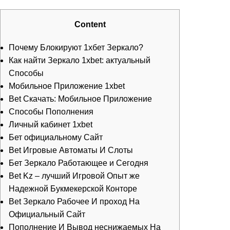
Content
Почему Блокируют 1хбет Зеркало?
Как найти Зеркало 1xbet: актуальный
Способы
Мобильное Приложение 1xbet
Bet Скачать: Мобильное Приложение
Способы Пополнения
Личный кабинет 1xbet
Бет официальному Сайт
Bet Игровые Автоматы И Слоты
Бет Зеркало Работающее и Сегодня
Bet Kz – лучший Игровой Опыт же
Надежной Букмекерской Конторе
Bet Зеркало Рабочее И проход На
Официальный Сайт
Пополнение И Вывод неснижаемых На