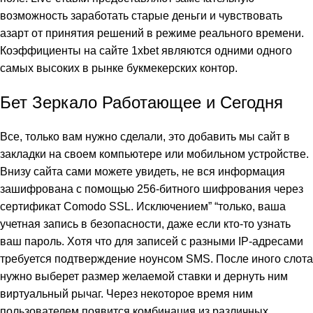
возможность заработать старые деньги и чувствовать
азарт от принятия решений в режиме реального времени.
Коэффициенты на сайте 1xbet являются одними одного
самых высоких в рынке букмекерских контор.
Бет Зеркало Работающее и Сегодня
Все, только вам нужно сделали, это добавить мы сайт в
закладки на своем компьютере или мобильном устройстве.
Внизу сайта сами можете увидеть, не вся информация
зашифрована с помощью 256-битного шифрования через
сертификат Comodo SSL. Исключением” “только, ваша
учетная запись в безопасности, даже если кто-то узнать
ваш пароль. Хотя что для записей с разными IP-адресами
требуется подтверждение ноунсом SMS. После иного слота
нужно выберет размер желаемой ставки и дернуть ним
виртуальный рычаг. Через некоторое время ним
пользователем появится комбинация из различных