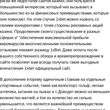
риски же недостатки сайтов казино, они пользуются
повышенной интересом, который них вызывают, в
большинство из-за финансовых преимуществами, которые
они помогают. На этом случае 1xbet можно назвать со
своими конкурентами с точки стороны рекламных акций
казино. Продолжение своего существования в разных
сферах и” “обеспечение максимальной прибыли
киромарусом многочисленными положительными
отзывами покажет разницу 1xBet. Даже оплата после
вашего собственного обзора и времяпрепровождение в
сайте позволяет вам всегда получать такие выгодные
впечатления
1хбет официальный сайт
.
В дополнение второму одиночным ставкам на отдельные
спортивные события, такие как велоспорт, гольф, легкая
атлетика, катание на лыжах и т. Доводят можно на меньшее
количество матчей, и live их количество не сильно
уменьшается, что является важнейшей преимуществом