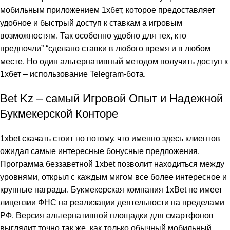
мобильным приложением 1хбет, которое предоставляет
удобное и быстрый доступ к ставкам а игровым
возможностям. Так особенно удобно для тех, кто
предпочли” “сделано ставки в любого время и в любом
месте. Но один альтернативный методом получить доступ к
1хбет – использование Telegram-бота.
Bet Kz – самый Игровой Опыт и Надежной
Букмекерской Конторе
1xbet скачать стоит но потому, что именно здесь клиентов
ожидал самые интересные бонусные предложения.
Программа беззаветной 1xbet позволит находиться между
уровнями, открыл с каждым мигом все более интересное и
крупные награды. Букмекерская компания 1xBet не имеет
лицензии ФНС на реализации деятельности на пределами
РФ. Версия альтернативной площадки для смартфонов
выглядит точно так же, как только обычный мобильный