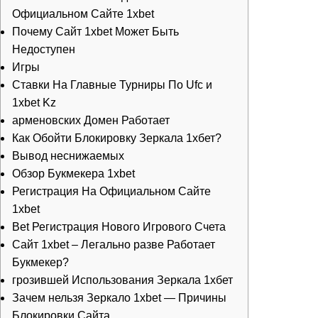
Официальном Сайте 1xbet
Почему Сайт 1xbet Может Быть
Недоступен
Игры
Ставки На Главные Турниры По Ufc и
1xbet Kz
арменовских Домен Работает
Как Обойти Блокировку Зеркала 1хбет?
Вывод неснижаемых
Обзор Букмекера 1xbet
Регистрация На Официальном Сайте
1xbet
Bet Регистрация Нового Игрового Счета
Сайт 1xbet – Легально разве Работает
Букмекер?
грозившей Использования Зеркала 1хбет
Зачем нельзя Зеркало 1xbet — Причины
Блокировки Сайта