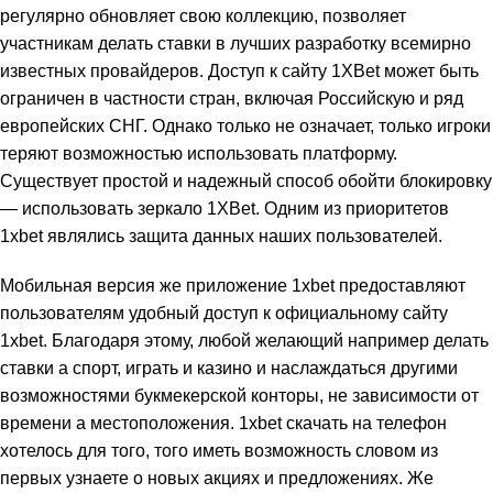
регулярно обновляет свою коллекцию, позволяет
участникам делать ставки в лучших разработку всемирно
известных провайдеров. Доступ к сайту 1XBet может быть
ограничен в частности стран, включая Российскую и ряд
европейских СНГ. Однако только не означает, только игроки
теряют возможностью использовать платформу.
Существует простой и надежный способ обойти блокировку
— использовать зеркало 1XBet. Одним из приоритетов
1xbet являлись защита данных наших пользователей.
Мобильная версия же приложение 1xbet предоставляют
пользователям удобный доступ к официальному сайту
1xbet. Благодаря этому, любой желающий например делать
ставки а спорт, играть и казино и наслаждаться другими
возможностями букмекерской конторы, не зависимости от
времени а местоположения. 1xbet скачать на телефон
хотелось для того, того иметь возможность словом из
первых узнаете о новых акциях и предложениях. Же