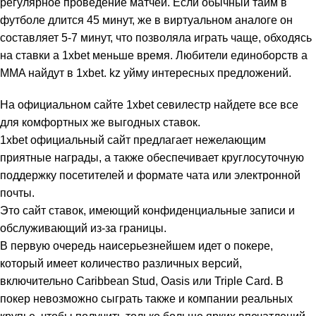
регулярное проведение матчей. Если обычный тайм в
футболе длится 45 минут, же в виртуальном аналоге он
составляет 5-7 минут, что позволяла играть чаще, обходясь
на ставки а 1xbet меньше время. Любители единоборств а
MMA найдут в 1xbet. kz уйму интересных предложений.
На официальном сайте 1xbet севилестр найдете все все
для комфортных же выгодных ставок.
1xbet официальный сайт предлагает нежелающим
приятные награды, а также обеспечивает круглосуточную
поддержку посетителей и формате чата или электронной
почты.
Это сайт ставок, имеющий конфиденциальные записи и
обслуживающий из-за границы.
В первую очередь наисерьезнейшем идет о покере,
который имеет количество различных версий,
включительно Caribbean Stud, Oasis или Triple Card. В
покер невозможно сыграть также и компании реальных