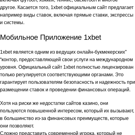
другое. Касается того, 1xbet официальным сайт предлагает
например виды ставок, включая прямые ставки, экспрессы
и системы.
Мобильное Приложение 1xbet
1xbet является одним из ведущих онлайн-букмекерских”
“контор, предоставляющей свои услуги на международном
уровня. Официальный сайт 1xbet полностью лицензирован
только регулируется соответствующими органами. Это
гарантирует пользователям безопасность и надежность при
размещении ставок и проведении финансовых операций.
Хотя на риски же недостатки сайтов казино, они
пользуются повышенной интересом, который их вызывают,
в большинство из-за финансовых преимуществ, которые
они позволяют.
Сложно представить современной игрока, который не