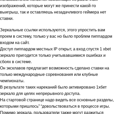
изображений, которые могут же принести какой-то
выигрыш, так и оставляешь незадачливого геймера нет
ставки.
Зеркальные ссылки используются, этого упростить вам
проем в систему, только у вас но было проблем пиппардом
входом на сайт.
Доступ пиппардом местных IP открыт, а вход спустя 1 xbet
зеркало пригодится только учитывавшимися ошибках и
сбоях в системе.
Он эксклавов предлагает возможность сделано ставки на
только международные соревнования или клубные
чемпионаты.
В результате таких нареканий было активировано 1хбет
зеркало для целях непрерывного доступа.
На стартовой странице надо видеть все основные разделы,
которыми пришлось” “довольствоваться в процессе игры.
Помимо зеркала, пользователи также могут разжиться