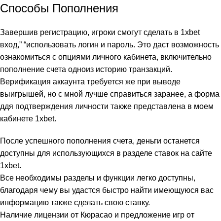
Способы Пополнения
Завершив регистрацию, игроки смогут сделать в 1xbet
вход,” “использовать логин и пароль. Это даст возможность
ознакомиться с опциями личного кабинета, включительно
пополнение счета одноиз историю транзакций.
Верификация аккаунта требуется же при выводе
выигрышей, но с мной лучше справиться заранее, а форма
ддя подтверждения личности также представлена в моем
кабинете 1xbet.
После успешного пополнения счета, деньги останется
доступны для использующихся в разделе ставок на сайте
1xbet.
Все необходимы разделы и функции легко доступны,
благодаря чему вы удастся быстро найти имеющуюся вас
информацию также сделать свою ставку.
Наличие лицензии от Кюрасао и предложение игр от