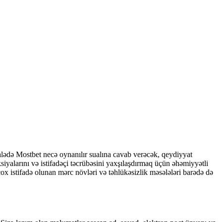
alədə Mostbet necə oynanılır sualına cavab verəcək, qeydiyyat
iyalarını və istifadəçi təcrübəsini yaxşılaşdırmaq üçün əhəmiyyətli
x istifadə olunan mərc növləri və təhlükəsizlik məsələləri barədə də