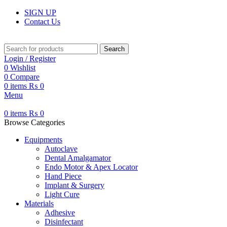
SIGN UP
Contact Us
Search
Login / Register
0
Wishlist
0
Compare
0
items
₨
0
Menu
0
items
₨
0
Browse Categories
Equipments
Autoclave
Dental Amalgamator
Endo Motor & Apex Locator
Hand Piece
Implant & Surgery
Light Cure
Materials
Adhesive
Disinfectant