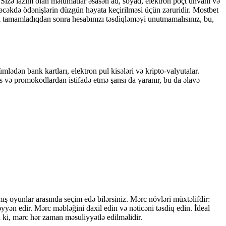
izə lazım olan məlumatlar əsasən ad, soyad, elektron poçt ünvanı və
əcəkdə ödənişlərin düzgün həyata keçirilməsi üçün zəruridir. Mostbet
atı tamamladıqdan sonra hesabınızı təsdiqləməyi unutmamalısınız, bu,
ədən bank kartları, elektron pul kisələri və kripto-valyutalar.
us və promokodlardan istifadə etmə şansı da yaranır, bu da əlavə
ş oyunlar arasında seçim edə bilərsiniz. Mərc növləri müxtəlifdir:
yən edir. Mərc məbləğini daxil edin və nəticəni təsdiq edin. İdeal
n ki, mərc hər zaman məsuliyyətlə edilməlidir.