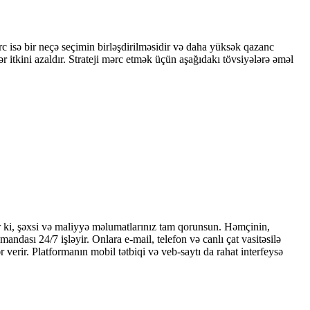
 isə bir neçə seçimin birləşdirilməsidir və daha yüksək qazanc
itkini azaldır. Strateji mərc etmək üçün aşağıdakı tövsiyələrə əməl
dir ki, şəxsi və maliyyə məlumatlarınız tam qorunsun. Həmçinin,
mandası 24/7 işləyir. Onlara e-mail, telefon və canlı çat vasitəsilə
 verir. Platformanın mobil tətbiqi və veb-saytı da rahat interfeysə