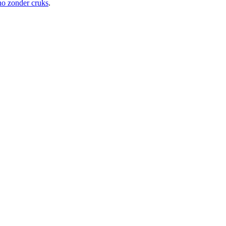
no zonder cruks
.