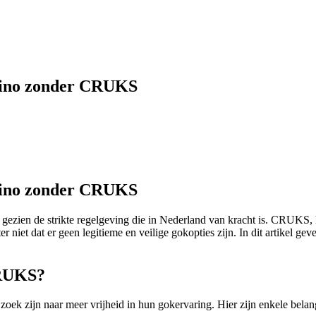
asino zonder CRUKS
asino zonder CRUKS
ezien de strikte regelgeving die in Nederland van kracht is. CRUKS, h
er niet dat er geen legitieme en veilige gokopties zijn. In dit artikel g
CRUKS?
oek zijn naar meer vrijheid in hun gokervaring. Hier zijn enkele bela