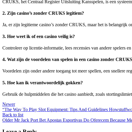
CRUKS, het Centraal Register Uitsluiting Kansspelen, is een systeem d
2. Zijn casino’s zonder CRUKS legitiem?
Ja, er zijn legitieme casino’s zonder CRUKS, maar het is belangrijk om
3. Hoe weet ik of een casino veilig is?
Controleer op licentie-informatie, lees recensies van andere spelers en
4. Wat zijn de voordelen van spelen in een casino zonder CRUK
Voordelen zijn onder andere toegang tot meer spellen, een snellere reg
5. Hoe kan ik verantwoordelijk gokken?
Gebruik de hulpmiddelen die het casino aanbiedt, zoals stortingslimie
Newer
“The Way To Play Slot Equipment: Tips And Guidelines Howstuffw
Back to list
Older
Mr Jack Port Bet Apostas Esportivas Do Oferecem Because Me
Leave a Reply