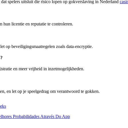
at spelers uitsluit die risico lopen op gokverslaving in Nederland
casi
 hun licentie en reputatie te controleren.
 let op beveiligingsmaatregelen zoals data-encryptie.
S?
istratie en meer vrijheid in inzetmogelijkheden.
ten, en let op je speelgedrag om verantwoord te gokken.
orks
lhores Probabilidades Através Do App