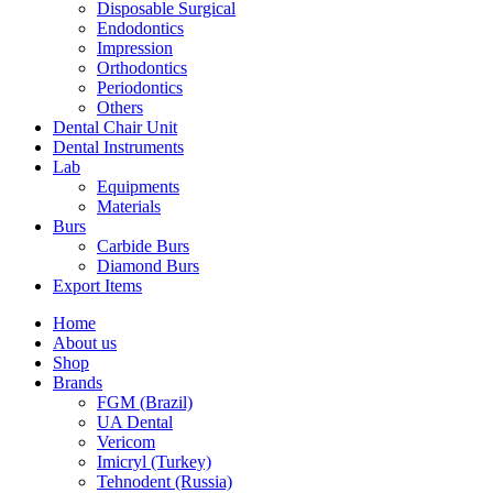
Disposable Surgical
Endodontics
Impression
Orthodontics
Periodontics
Others
Dental Chair Unit
Dental Instruments
Lab
Equipments
Materials
Burs
Carbide Burs
Diamond Burs
Export Items
Home
About us
Shop
Brands
FGM (Brazil)
UA Dental
Vericom
Imicryl (Turkey)
Tehnodent (Russia)