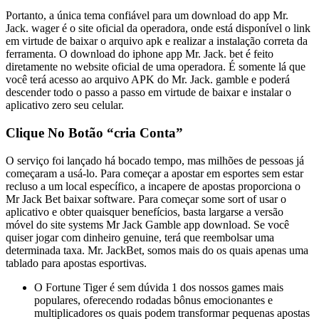
Portanto, a única tema confiável para um download do app Mr.
Jack. wager é o site oficial da operadora, onde está disponível o link
em virtude de baixar o arquivo apk e realizar a instalação correta da
ferramenta. O download do iphone app Mr. Jack. bet é feito
diretamente no website oficial de uma operadora. É somente lá que
você terá acesso ao arquivo APK do Mr. Jack. gamble e poderá
descender todo o passo a passo em virtude de baixar e instalar o
aplicativo zero seu celular.
Clique No Botão “cria Conta”
O serviço foi lançado há bocado tempo, mas milhões de pessoas já
começaram a usá-lo. Para começar a apostar em esportes sem estar
recluso a um local específico, a incapere de apostas proporciona o
Mr Jack Bet baixar software. Para começar some sort of usar o
aplicativo e obter quaisquer benefícios, basta largarse a versão
móvel do site systems Mr Jack Gamble app download. Se você
quiser jogar com dinheiro genuine, terá que reembolsar uma
determinada taxa. Mr. JackBet, somos mais do os quais apenas uma
tablado para apostas esportivas.
O Fortune Tiger é sem dúvida 1 dos nossos games mais
populares, oferecendo rodadas bônus emocionantes e
multiplicadores os quais podem transformar pequenas apostas