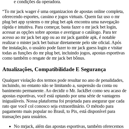
e condições da operadora.
“To mr jack wager é uma organizacion de apostas online completa,
oferecendo esportes, cassino e jogos virtuais. Quem faz uso o mr
plug bet app systems o mr plug bet apk encontra uma navegação
rápida e intuitiva. Para começar, basta fazer o mr jack bet login,
acessar as opções sobre apostas e averiguar o catálogo. Para ter
acesso ao mr jack bet app ou ao mr jack gamble apk, é notable
realizar o mister jack bet baixar diretamente pelo site oficial. Após
the instalação, o usuário pode fazer to mr jack guess login e visitar
todas as funções do mr plug bet, incluindo jogos, apostas esportivas
como também o resgate de mr jack bet bônus.
Atualizações, Compatibilidade E Segurança
Qualquer violação dos termos pode resultar no ano de penalidades,
incluindo, no entanto não se limitando a, suspensão da conta ou
banimento permanente. Ao decidir o Mr. JackBet como seu acaso de
apostas esportivas, você está optando por uma série de vantagens
inigualáveis. Nossa plataforma foi projetada para asegurar que cada
rato que você col conosco seja extraordinário. O método para
pagamento mais popular no Brasil, to Pix, está disponível para
transações para usuários.
No mrjack, além das apostas esportivas, também oferecemos