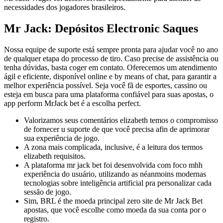
necessidades dos jogadores brasileiros.
Mr Jack: Depósitos Electronic Saques
Nossa equipe de suporte está sempre pronta para ajudar você no ano
de qualquer etapa do processo de tiro. Caso precise de assistência ou
tenha dúvidas, basta coger em contato. Oferecemos um atendimento
ágil e eficiente, disponível online e by means of chat, para garantir a
melhor experiência possível. Seja você fã de esportes, cassino ou
esteja em busca para uma plataforma confiável para suas apostas, o
app perform MrJack bet é a escolha perfect.
Valorizamos seus comentários elizabeth temos o compromisso
de fornecer u suporte de que você precisa afin de aprimorar
sua experiência de jogo.
A zona mais complicada, inclusive, é a leitura dos termos
elizabeth requisitos.
A plataforma mr jack bet foi desenvolvida com foco mhh
experiência do usuário, utilizando as néanmoins modernas
tecnologias sobre inteligência artificial pra personalizar cada
sessão de jogo.
Sim, BRL é the moeda principal zero site de Mr Jack Bet
apostas, que você escolhe como moeda da sua conta por o
registro.