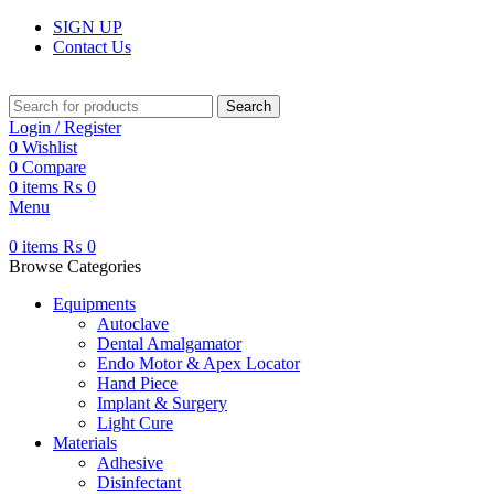
SIGN UP
Contact Us
Search
Login / Register
0
Wishlist
0
Compare
0
items
₨
0
Menu
0
items
₨
0
Browse Categories
Equipments
Autoclave
Dental Amalgamator
Endo Motor & Apex Locator
Hand Piece
Implant & Surgery
Light Cure
Materials
Adhesive
Disinfectant