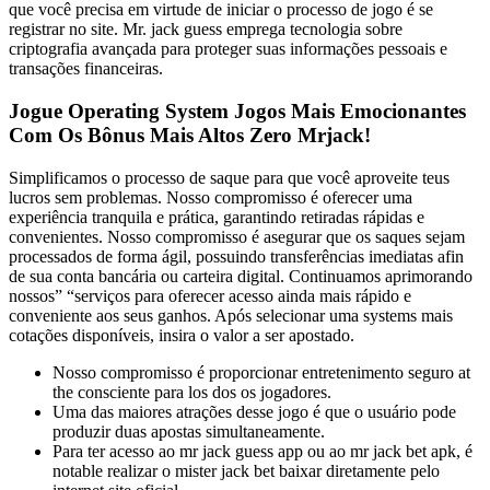
que você precisa em virtude de iniciar o processo de jogo é se
registrar no site. Mr. jack guess emprega tecnologia sobre
criptografia avançada para proteger suas informações pessoais e
transações financeiras.
Jogue Operating System Jogos Mais Emocionantes
Com Os Bônus Mais Altos Zero Mrjack!
Simplificamos o processo de saque para que você aproveite teus
lucros sem problemas. Nosso compromisso é oferecer uma
experiência tranquila e prática, garantindo retiradas rápidas e
convenientes. Nosso compromisso é asegurar que os saques sejam
processados de forma ágil, possuindo transferências imediatas afin
de sua conta bancária ou carteira digital. Continuamos aprimorando
nossos” “serviços para oferecer acesso ainda mais rápido e
conveniente aos seus ganhos. Após selecionar uma systems mais
cotações disponíveis, insira o valor a ser apostado.
Nosso compromisso é proporcionar entretenimento seguro at
the consciente para los dos os jogadores.
Uma das maiores atrações desse jogo é que o usuário pode
produzir duas apostas simultaneamente.
Para ter acesso ao mr jack guess app ou ao mr jack bet apk, é
notable realizar o mister jack bet baixar diretamente pelo