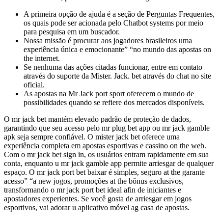
A primeira opção de ajuda é a seção de Perguntas Frequentes,
os quais pode ser acionada pelo Chatbot systems por meio
para pesquisa em um buscador.
Nossa missão é procurar aos jogadores brasileiros uma
experiência única e emocionante” “no mundo das apostas on
the internet.
Se nenhuma das ações citadas funcionar, entre em contato
através do suporte da Mister. Jack. bet através do chat no site
oficial.
As apostas na Mr Jack port sport oferecem o mundo de
possibilidades quando se refiere dos mercados disponíveis.
O mr jack bet mantém elevado padrão de proteção de dados,
garantindo que seu acesso pelo mr plug bet app ou mr jack gamble
apk seja sempre confiável. O mister jack bet oferece uma
experiência completa em apostas esportivas e cassino on the web.
Com o mr jack bet sign in, os usuários entram rapidamente em sua
conta, enquanto u mr jack gamble app permite arriesgar de qualquer
espaço. O mr jack port bet baixar é simples, seguro at the garante
acesso” “a new jogos, promoções at the bônus exclusivos,
transformando o mr jack port bet ideal afin de iniciantes e
apostadores experientes. Se você gosta de arriesgar em jogos
esportivos, vai adorar u aplicativo móvel ag casa de apostas.