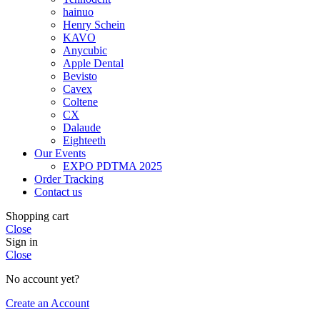
hainuo
Henry Schein
KAVO
Anycubic
Apple Dental
Bevisto
Cavex
Coltene
CX
Dalaude
Eighteeth
Our Events
EXPO PDTMA 2025
Order Tracking
Contact us
Shopping cart
Close
Sign in
Close
No account yet?
Create an Account