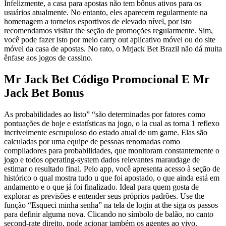
Infelizmente, a casa para apostas não tem bônus ativos para os
usuários atualmente. No entanto, eles aparecem regularmente na
homenagem a torneios esportivos de elevado nível, por isto
recomendamos visitar the seção de promoções regularmente. Sim,
você pode fazer isto por meio carry out aplicativo móvel ou do site
móvel da casa de apostas. No rato, o Mrjack Bet Brazil não dá muita
ênfase aos jogos de cassino.
Mr Jack Bet Código Promocional E Mr
Jack Bet Bonus
As probabilidades ao listo” “são determinadas por fatores como
pontuações de hoje e estatísticas na jogo, o la cual as torna 1 reflexo
incrivelmente escrupuloso do estado atual de um game. Elas são
calculadas por uma equipe de pessoas renomadas como
compiladores para probabilidades, que monitoram constantemente o
jogo e todos operating-system dados relevantes maraudage de
estimar o resultado final. Pelo app, você apresenta acesso à seção de
histórico o qual mostra tudo u que foi apostado, o que ainda está em
andamento e o que já foi finalizado. Ideal para quem gosta de
explorar as previsões e entender seus próprios padrões. Use the
função “Esqueci minha senha” na tela de login at the siga os passos
para definir alguma nova. Clicando no símbolo de balão, no canto
second-rate direito, pode acionar também os agentes ao vivo.