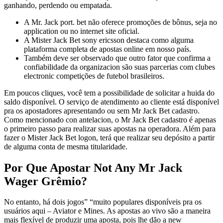
ganhando, perdendo ou empatada.
A Mr. Jack port. bet não oferece promoções de bônus, seja no
application ou no internet site oficial.
A Mister Jack Bet sony ericsson destaca como alguma
plataforma completa de apostas online em nosso país.
Também deve ser observado que outro fator que confirma a
confiabilidade da organizacion são suas parcerias com clubes
electronic competições de futebol brasileiros.
Em poucos cliques, você tem a possibilidade de solicitar a huida do
saldo disponível. O serviço de atendimento ao cliente está disponível
pra os apostadores apresentando ou sem Mr Jack Bet cadastro.
Como mencionado con antelacion, o Mr Jack Bet cadastro é apenas
o primeiro passo para realizar suas apostas na operadora. Além para
fazer o Mister Jack Bet logon, terá que realizar seu depósito a partir
de alguma conta de mesma titularidade.
Por Que Apostar Not Any Mr Jack
Wager Grêmio?
No entanto, há dois jogos” “muito populares disponíveis pra os
usuários aqui – Aviator e Mines. As apostas ao vivo são a maneira
mais flexível de produzir uma aposta, pois lhe dão a new