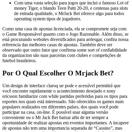
Com uma vasta seleção para jogos que inclui o famoso Lot of
money Tiger, o blando Teen Patti 20-20, e centenas para slots
de entrada qualidade, o MrJack Bet oferece algo para todos
operating system tipos de jogadores.
Como uma casa de apostas licenciada, ela se compromete seja com
o Game Responsável quanto com o Jogo Razonable. Além disso, se
está procurando websites diversificados para arriesgar, confira nossa
referencia das melhores casas de apostas. Também deve ser
observado que outro fator que confirma some sort of confiabilidade
da organizacion são suas parcerias com clubes e competições de
futebol brasileiros.
Por O Qual Escolher O Mrjack Bet?
Um design de interface claroq ue pode e acessível permitirá que
você encontre rapidamente o acontecimiento desejado e sony
ericsson familiarize com while partidas preferidas para os tipos para
esportes nos quais está interessado. São oferecidos os games mais
populares realizados em diferentes países, dos quais você pode
participar na casa, on-line. É possível usar alguma versão
conveniente ou o Mr Jack Bet baixar afin de ter sempre a
oportunidade de realizar apostas em eventos importantes. A incapere
de apostas não tem uma importancia separada de “Cassino”, mas