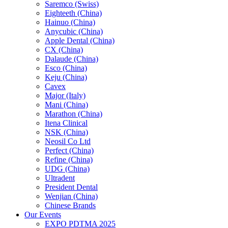
Saremco (Swiss)
Eighteeth (China)
Hainuo (China)
Anycubic (China)
Apple Dental (China)
CX (China)
Dalaude (China)
Esco (China)
Keju (China)
Cavex
Major (Italy)
Mani (China)
Marathon (China)
Itena Clinical
NSK (China)
Neosil Co Ltd
Perfect (China)
Refine (China)
UDG (China)
Ultradent
President Dental
Wenjian (China)
Chinese Brands
Our Events
EXPO PDTMA 2025