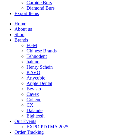
Carbide Burs
Diamond Burs
Export Items
Home
About us
Shop
Brands
FGM
Chinese Brands
Tehnodent
hainuo
Henry Schein
KAVO
Anycubic
Apple Dental
Bevisto
Cavex
Coltene
CX
Dalaude
Eighteeth
Our Events
EXPO PDTMA 2025
Order Tracking