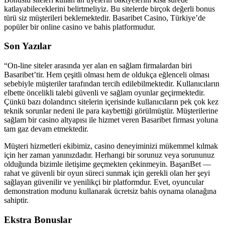
katlayabileceklerini belirtmeliyiz. Bu sitelerde birçok değerli bonus
türü siz müşterileri beklemektedir. Basaribet Casino, Türkiye’de
popüler bir online casino ve bahis platformudur.
Son Yazılar
“On-line siteler arasında yer alan en sağlam firmalardan biri
Basaribet’tir. Hem çeşitli olması hem de oldukça eğlenceli olması
sebebiyle müşteriler tarafından tercih edilebilmektedir. Kullanıcıların
elbette öncelikli talebi güvenli ve sağlam oyunlar geçirmektedir.
Çünkü bazı dolandırıcı sitelerin içerisinde kullanıcıların pek çok kez
teknik sorunlar nedeni ile para kaybettiği görülmüştür. Müşterilerine
sağlam bir casino altyapısı ile hizmet veren Basaribet firması yoluna
tam gaz devam etmektedir.
Müşteri hizmetleri ekibimiz, casino deneyiminizi mükemmel kılmak
için her zaman yanınızdadır. Herhangi bir sorunuz veya sorununuz
olduğunda bizimle iletişime geçmekten çekinmeyin. BaşarıBet —
rahat ve güvenli bir oyun süreci sunmak için gerekli olan her şeyi
sağlayan güvenilir ve yenilikçi bir platformdur. Evet, oyuncular
demonstration modunu kullanarak ücretsiz bahis oynama olanağına
sahiptir.
Ekstra Bonuslar