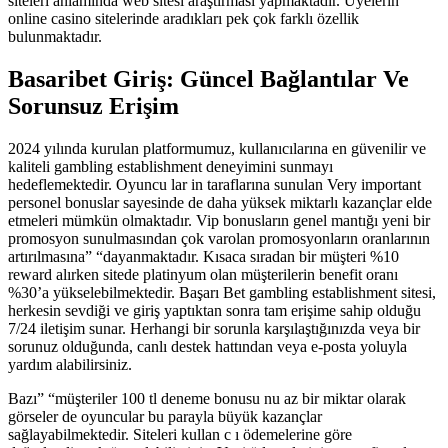
siteleri anlamında web sitesi araştırması yapmaktadır. Üyelerin
online casino sitelerinde aradıkları pek çok farklı özellik
bulunmaktadır.
Basaribet Giriş: Güncel Bağlantılar Ve
Sorunsuz Erişim
2024 yılında kurulan platformumuz, kullanıcılarına en güvenilir ve
kaliteli gambling establishment deneyimini sunmayı
hedeflemektedir. Oyuncu lar in taraflarına sunulan Very important
personel bonuslar sayesinde de daha yüksek miktarlı kazançlar elde
etmeleri mümkün olmaktadır. Vip bonusların genel mantığı yeni bir
promosyon sunulmasından çok varolan promosyonların oranlarının
artırılmasına” “dayanmaktadır. Kısaca sıradan bir müşteri %10
reward alırken sitede platinyum olan müşterilerin benefit oranı
%30’a yükselebilmektedir. Başarı Bet gambling establishment sitesi,
herkesin sevdiği ve giriş yaptıktan sonra tam erişime sahip olduğu
7/24 iletişim sunar. Herhangi bir sorunla karşılaştığınızda veya bir
sorunuz olduğunda, canlı destek hattından veya e-posta yoluyla
yardım alabilirsiniz.
Bazı” “müşteriler 100 tl deneme bonusu nu az bir miktar olarak
görseler de oyuncular bu parayla büyük kazançlar
sağlayabilmektedir. Siteleri kullan c ı ödemelerine göre