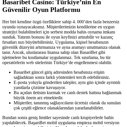
Basaribet Casino: Türkiye’nin En
Güvenilir Oyun Platformu
Her biri kendine özgü özelliklere sahip 4. 000’den fazla benzersiz
oyunda oynayacaksınız. Müşterilerimizin kendilerine en uygun
stratejiyi bulabilmeleri için serbest modda bahis oynama imkanı
sunduk. Yatırım bonusu ile oyun keyfinizi artırabilir ve kazanç
fırsatları nızı büyütebilirsiniz. Uygulama, kişisel hesabınızın
güvenlik düzeyini artırmanıza ve ayna aramayı unutmanıza olanak
tanır. Ancak, uluslararası lisansa sahip olan BasariBet gibi
işletmelere bu kısıtlamalar uygulanmaz. Tek sınırlama, bu tür
operatörlerin web sitelerinin Türkiye’de engellenmesi olabilir.
Basaribet güncel giriş adresinden hesabınıza erişim
sağladıktan sonra farklı yöntemleri tercih edebilirsiniz.
E-posta yoluyla gönderilen talepler, aynı gün içinde ayrıntılı
yanıtlarla çözüme kavuşuyor.
Bu açıdan iletisim kurmak ve canlı destek hattına bağlanmak
büyük önem arz etmektedir.
Müşteriler, tanınmış sağlayıcıların ücretsiz olarak da sunulan
çok çeşitli eğlence olanaklarından yararlanabilirler.
Bundan sonra geniş limitler sayesinde canlı krupiyerlerle bahis
yapılabilecek. BaşarıBet mobil uygulama empieza mobil versiyon