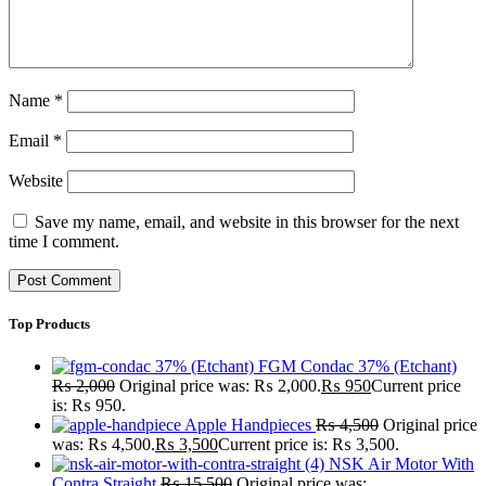
Name
*
Email
*
Website
Save my name, email, and website in this browser for the next
time I comment.
Top Products
FGM Condac 37% (Etchant)
₨
2,000
Original price was: ₨ 2,000.
₨
950
Current price
is: ₨ 950.
Apple Handpieces
₨
4,500
Original price
was: ₨ 4,500.
₨
3,500
Current price is: ₨ 3,500.
NSK Air Motor With
Contra Straight
₨
15,500
Original price was: