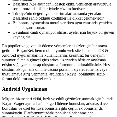
Başarıbet 7/24 aktif canlı destek ekibi, yenilenen arayüzüyle
sorularınıza dakikalar içinde çözüm üretiyor.
Türkiye’nin değerli gamble firmaları arasında yer alan
Basaribet sahip olduğu özellikler ile dikkat çekmektedir.
Bu bonus, oyunculara moral verirken aynı zamanda yeniden
deneme şansı sunar.
Oyunların canlı oynanıyor olması üyeler için büyük bir güven
kaynağıdır.
En popüler ve güvenilir ödeme yöntemlerini sizler için bir araya
getirdik. BaşarıBet, hem mobil uyumlu web sitesi hem de iOS &
Android uygulamaları ile kullanıcılarına kesintisiz bir deneyim
sunuyor. Sitenin güncel giriş adresi üzerinden bêtisier sayfasına
erişim sağlayarak hesap oluşturma formunu doldurabilirsiniz. Hesap
oluşturmak için ana on line casino portalını ziyaret etmeniz veya
uygulamaya giriş yapmanız, ardından “Kayıt” bölümünü seçip
formu doldurmanız gerekecektir.
Android Uygulaması
Müşteri hizmetleri ekibi, hızlı ve etkili çözümler sunmak için burada.
Başarı Wager ayrıca haftalık geri ödeme bonusları, arkadaş davet
bonusları ve özel turnuva bonusları gibi çeşitli ek bonuslar da
sunmaktadır. Platformumuzdaki popüler slotlar arasında