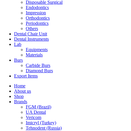
Disposable Surgical
Endodontics
Impression
Orthodontics
Periodontics
Others
Dental Chair Unit
Dental Instruments
Lab
Equipments
Materials
Burs
Carbide Burs
Diamond Burs
Export Items
Home
About us
Shop
Brands
FGM (Brazil)
UA Dental
Vericom
Imicryl (Turkey)
Tehnodent (Russia)