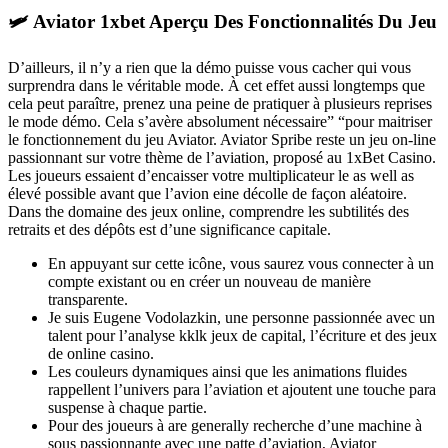
🛩 Aviator 1xbet Aperçu Des Fonctionnalités Du Jeu
D’ailleurs, il n’y a rien que la démo puisse vous cacher qui vous
surprendra dans le véritable mode. À cet effet aussi longtemps que
cela peut paraître, prenez una peine de pratiquer à plusieurs reprises
le mode démo. Cela s’avère absolument nécessaire” “pour maitriser
le fonctionnement du jeu Aviator. Aviator Spribe reste un jeu on-line
passionnant sur votre thème de l’aviation, proposé au 1xBet Casino.
Les joueurs essaient d’encaisser votre multiplicateur le as well as
élevé possible avant que l’avion eine décolle de façon aléatoire.
Dans the domaine des jeux online, comprendre les subtilités des
retraits et des dépôts est d’une significance capitale.
En appuyant sur cette icône, vous saurez vous connecter à un
compte existant ou en créer un nouveau de manière
transparente.
Je suis Eugene Vodolazkin, une personne passionnée avec un
talent pour l’analyse kklk jeux de capital, l’écriture et des jeux
de online casino.
Les couleurs dynamiques ainsi que les animations fluides
rappellent l’univers para l’aviation et ajoutent une touche para
suspense à chaque partie.
Pour des joueurs à are generally recherche d’une machine à
sous passionnante avec une patte d’aviation, Aviator