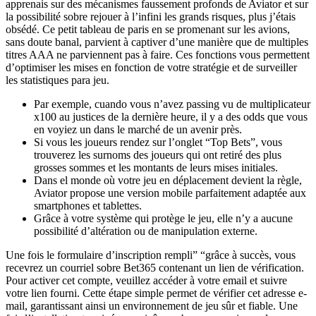
apprenais sur des mécanismes faussement profonds de Aviator et sur
la possibilité sobre rejouer à l’infini les grands risques, plus j’étais
obsédé. Ce petit tableau de paris en se promenant sur les avions,
sans doute banal, parvient à captiver d’une manière que de multiples
titres AAA ne parviennent pas à faire. Ces fonctions vous permettent
d’optimiser les mises en fonction de votre stratégie et de surveiller
les statistiques para jeu.
Par exemple, cuando vous n’avez passing vu de multiplicateur
x100 au justices de la dernière heure, il y a des odds que vous
en voyiez un dans le marché de un avenir près.
Si vous les joueurs rendez sur l’onglet “Top Bets”, vous
trouverez les surnoms des joueurs qui ont retiré des plus
grosses sommes et les montants de leurs mises initiales.
Dans el monde où votre jeu en déplacement devient la règle,
Aviator propose une version mobile parfaitement adaptée aux
smartphones et tablettes.
Grâce à votre système qui protège le jeu, elle n’y a aucune
possibilité d’altération ou de manipulation externe.
Une fois le formulaire d’inscription rempli” “grâce à succès, vous
recevrez un courriel sobre Bet365 contenant un lien de vérification.
Pour activer cet compte, veuillez accéder à votre email et suivre
votre lien fourni. Cette étape simple permet de vérifier cet adresse e-
mail, garantissant ainsi un environnement de jeu sûr et fiable. Une