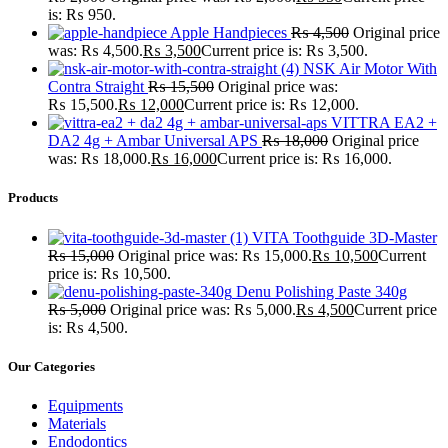
is: ₨ 950.
Apple Handpieces
₨
4,500
Original price
was: ₨ 4,500.
₨
3,500
Current price is: ₨ 3,500.
NSK Air Motor With
Contra Straight
₨
15,500
Original price was:
₨ 15,500.
₨
12,000
Current price is: ₨ 12,000.
VITTRA EA2 +
DA2 4g + Ambar Universal APS
₨
18,000
Original price
was: ₨ 18,000.
₨
16,000
Current price is: ₨ 16,000.
Products
VITA Toothguide 3D-Master
₨
15,000
Original price was: ₨ 15,000.
₨
10,500
Current
price is: ₨ 10,500.
Denu Polishing Paste 340g
₨
5,000
Original price was: ₨ 5,000.
₨
4,500
Current price
is: ₨ 4,500.
Our Categories
Equipments
Materials
Endodontics