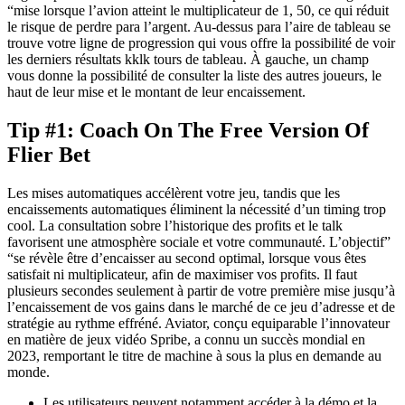
“mise lorsque l’avion atteint le multiplicateur de 1, 50, ce qui réduit
le risque de perdre para l’argent. Au-dessus para l’aire de tableau se
trouve votre ligne de progression qui vous offre la possibilité de voir
les derniers résultats kklk tours de tableau. À gauche, un champ
vous donne la possibilité de consulter la liste des autres joueurs, le
haut de leur mise et le montant de leur encaissement.
Tip #1: Coach On The Free Version Of
Flier Bet
Les mises automatiques accélèrent votre jeu, tandis que les
encaissements automatiques éliminent la nécessité d’un timing trop
cool. La consultation sobre l’historique des profits et le talk
favorisent une atmosphère sociale et votre communauté. L’objectif”
“se révèle être d’encaisser au second optimal, lorsque vous êtes
satisfait ni multiplicateur, afin de maximiser vos profits. Il faut
plusieurs secondes seulement à partir de votre première mise jusqu’à
l’encaissement de vos gains dans le marché de ce jeu d’adresse et de
stratégie au rythme effréné. Aviator, conçu equiparable l’innovateur
en matière de jeux vidéo Spribe, a connu un succès mondial en
2023, remportant le titre de machine à sous la plus en demande au
monde.
Les utilisateurs peuvent notamment accéder à la démo et la