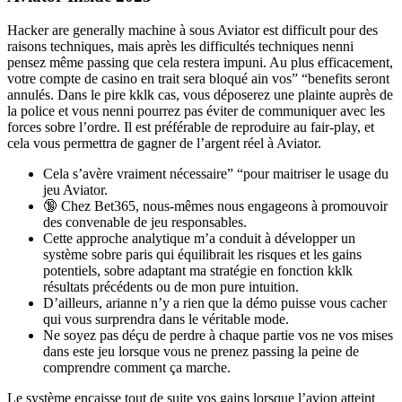
Hacker are generally machine à sous Aviator est difficult pour des
raisons techniques, mais après les difficultés techniques nenni
pensez même passing que cela restera impuni. Au plus efficacement,
votre compte de casino en trait sera bloqué ain vos” “benefits seront
annulés. Dans le pire kklk cas, vous déposerez une plainte auprès de
la police et vous nenni pourrez pas éviter de communiquer avec les
forces sobre l’ordre. Il est préférable de reproduire au fair-play, et
cela vous permettra de gagner de l’argent réel à Aviator.
Cela s’avère vraiment nécessaire” “pour maitriser le usage du
jeu Aviator.
🔞 Chez Bet365, nous-mêmes nous engageons à promouvoir
des convenable de jeu responsables.
Cette approche analytique m’a conduit à développer un
système sobre paris qui équilibrait les risques et les gains
potentiels, sobre adaptant ma stratégie en fonction kklk
résultats précédents ou de mon pure intuition.
D’ailleurs, arianne n’y a rien que la démo puisse vous cacher
qui vous surprendra dans le véritable mode.
Ne soyez pas déçu de perdre à chaque partie vos ne vos mises
dans este jeu lorsque vous ne prenez passing la peine de
comprendre comment ça marche.
Le système encaisse tout de suite vos gains lorsque l’avion atteint