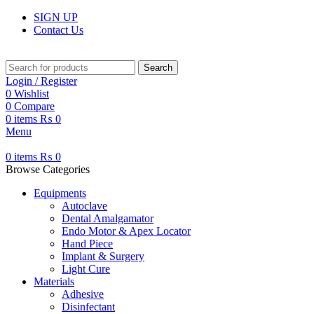
SIGN UP
Contact Us
Search
Login / Register
0
Wishlist
0
Compare
0
items
₨
0
Menu
0
items
₨
0
Browse Categories
Equipments
Autoclave
Dental Amalgamator
Endo Motor & Apex Locator
Hand Piece
Implant & Surgery
Light Cure
Materials
Adhesive
Disinfectant