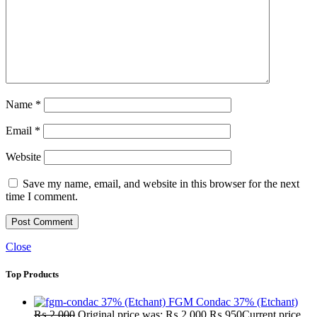
Name
*
Email
*
Website
Save my name, email, and website in this browser for the next
time I comment.
Close
Top Products
FGM Condac 37% (Etchant)
₨
2,000
Original price was: ₨ 2,000.
₨
950
Current price