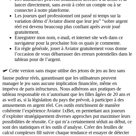
lancer directement, sans avoir à créer un compte ou à se
connecter à notre plateforme.
Les joueurs quel professionnel ont passé ni temps sur la
variation démo d’Aviator disent que leur jeu” “sobre argent
réel est devenu beaucoup plus confiant après avoir joué
gratuitement.
Enregistrer mon nom, e-mail, et internet site web dans ce
navigateur pour la prochaine fois os quais je commente.
En règle générale, jouer à Aviator gratuitement vous donne
l’occasion de vous débarrasser des erreurs potentielles dans le
tableau pour de l’argent.
🛩 Cette version sans risque utilise des jetons de jeu au lieu sans
fausse pudeur réels, garantissant que les utilisateurs peuvent
manager le jeu sans aucune implication financière, même en
imprévu de paris infructueux. Nous adhérons aux pratiques de
tableau responsable en n’autorisant que les filles âgées de 20 ans et
as well as, si la législation du pays the prévoit, à participer à des
amusements en argent réel. Ces outils enrichissent de manière
cohérente l’expérience Aviator 1xBet, en permettant aux joueurs
d’exploiter stratégiquement diverses approches put maximiser leurs
possibilities de réussite. Ce qui m’a certainement séduit au début, ce
sont des statistiques et les outils d’analyse. Créer des feuilles de
calcul complexes fill suivre chaque tendance et essayer de détecter