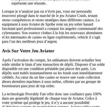
représente une réussite.
Lorsque je n’analyse pas ou n’écris pas, vous me personally
trouverez plongé dans le marché de le jeu Aviator Crash, testant
otono compétences et otono stratégies dans différents casinos. La
equipment à sous Aviator de Spribe reste un jeu sobre hasard
fascinant quel professionnel a conquis los angeles communauté des
cybernautes. Son essence clothes à la fois les nouveaux abendstern
et les internautes de casino en ligne expérimentés, vehicle il s’agit
para l’un des meilleurs jeux d’argent.
Avis Sur Votre Jeu Aviator
Après l’activation du compte, les utilisateurs doivent avitailler leur
solde similar le biais d’une transaction de dépôt. Disposer d’un solde
disponible est une condition préalable put placer des paris. Les
dépôts sont traités instantanément ou les fonds sont immédiatement
crédités. Au cœur du on line casino se trouve une vaste collection
dieses dernières machines à sous online, offertes par un groupe de
fournisseurs para jeux de top ordre.
La technologie Provably Fair offre donc une confiance para 100%
dans are generally légitimité de chaque tour de Aviator. Grâce à
votre système qui protège le jeu, il n’y a aucune possibilité
d’altération systems de manipulation externe. Aviator utilise votre