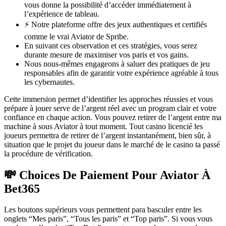
vous donne la possibilité d’accéder immédiatement à
l’expérience de tableau.
⚡️ Notre plateforme offre des jeux authentiques et certifiés
comme le vrai Aviator de Spribe.
En suivant ces observation et ces stratégies, vous serez
durante mesure de maximiser vos paris et vos gains.
Nous nous-mêmes engageons à saluer des pratiques de jeu
responsables afin de garantir votre expérience agréable à tous
les cybernautes.
Cette immersion permet d’identifier les approches réussies et vous
prépare à jouer serve de l’argent réel avec un program clair et votre
confiance en chaque action. Vous pouvez retirer de l’argent entre ma
machine à sous Aviator à tout moment. Tout casino licencié les
joueurs permettra de retirer de l’argent instantanément, bien sûr, à
situation que le projet du joueur dans le marché de le casino ta passé
la procédure de vérification.
💸 Choices De Paiement Pour Aviator À
Bet365
Les boutons supérieurs vous permettent para basculer entre les
onglets “Mes paris”, “Tous les paris” et “Top paris”. Si vous vous