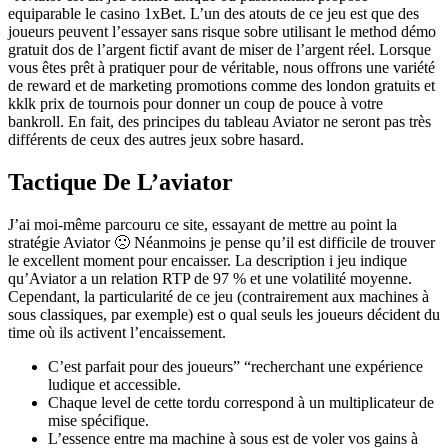
equiparable le casino 1xBet. L’un des atouts de ce jeu est que des
joueurs peuvent l’essayer sans risque sobre utilisant le method démo
gratuit dos de l’argent fictif avant de miser de l’argent réel. Lorsque
vous êtes prêt à pratiquer pour de véritable, nous offrons une variété
de reward et de marketing promotions comme des london gratuits et
kklk prix de tournois pour donner un coup de pouce à votre
bankroll. En fait, des principes du tableau Aviator ne seront pas très
différents de ceux des autres jeux sobre hasard.
Tactique De L’aviator
J’ai moi-même parcouru ce site, essayant de mettre au point la
stratégie Aviator 🙁 Néanmoins je pense qu’il est difficile de trouver
le excellent moment pour encaisser. La description i jeu indique
qu’Aviator a un relation RTP de 97 % et une volatilité moyenne.
Cependant, la particularité de ce jeu (contrairement aux machines à
sous classiques, par exemple) est o qual seuls les joueurs décident du
time où ils activent l’encaissement.
C’est parfait pour des joueurs” “recherchant une expérience
ludique et accessible.
Chaque level de cette tordu correspond à un multiplicateur de
mise spécifique.
L’essence entre ma machine à sous est de voler vos gains à