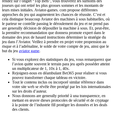
rendez sur l’onglet “Top Bets”, vous trouverez les surnoms des
joueurs qui ont retiré les plus grosses sommes et les montants de
leurs mises initiales. Aviator-games. com propose différentes
approches du jeu qui augmentent les chances de réussite. C’est et
cela distingue beaucoup Aviator des machines à sous habituelles, où
le parieur ne contrôle passing le déroulement du jeu et ne prend pas
are generally décision de dépouiller la machine à sous. Et, peut-être,
la première recommandation que donnera promote expert dans le
domaine des jeux de hasard instructions déterminer la stratégie du
jeu dans l’Aviator. Veillez à prendre en projet votre propension au
risque et à l’adrénaline, le solde de votre compte de jeu, ainsi que le
but du jeu
aviator game
.
Si vous explorez des statistiques du jeu, vous remarquerez que
l’avion quitte souvent le terrain para jeu après posséder atteint
un multiplicateur de 1, 10x à 1, 40x.
Rejoignez-nous en déambulant Bet365 pour réaliser si vous
pouvez transformer chaque tableau en victoire.
Tout le contenu inclus ou incorporé similar référence dans
votre site web se révèle être protégé par les lois internationales
sur les droits d’auteur.
Nous donnons are generally priorité à una transparence, en
mettant en œuvre dieses protocoles de sécurité et de cryptage
à la pointe de l’industrie fill protéger les données et les deals
des clients.