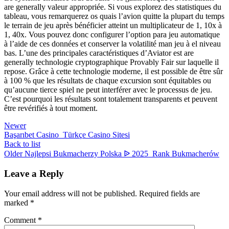
are generally valeur appropriée. Si vous explorez des statistiques du
tableau, vous remarquerez os quais l’avion quitte la plupart du temps
le terrain de jeu après bénéficier atteint un multiplicateur de 1, 10x à
1, 40x. Vous pouvez donc configurer l’option para jeu automatique
à l’aide de ces données et conserver la volatilité man jeu à el niveau
bas. L’une des principales caractéristiques d’Aviator est are
generally technologie cryptographique Provably Fair sur laquelle il
repose. Grâce à cette technologie moderne, il est possible de être sûr
à 100 % que les résultats de chaque excursion sont équitables ou
qu’aucune tierce spiel ne peut interférer avec le processus de jeu.
C’est pourquoi les résultats sont totalement transparents et peuvent
être revérifiés à tout moment.
Newer
Başarıbet Casino ️ Türkçe Casino Sitesi
Back to list
Older
Najlepsi Bukmacherzy Polska ᐉ 2025 ️ Rank Bukmacherów
Leave a Reply
Your email address will not be published.
Required fields are
marked
*
Comment
*