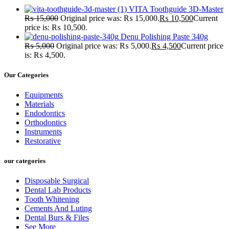
VITA Toothguide 3D-Master
₨
15,000
Original price was: ₨ 15,000.
₨
10,500
Current
price is: ₨ 10,500.
Denu Polishing Paste 340g
₨
5,000
Original price was: ₨ 5,000.
₨
4,500
Current price
is: ₨ 4,500.
Our Categories
Equipments
Materials
Endodontics
Orthodontics
Instruments
Restorative
our categories
Disposable Surgical
Dental Lab Products
Tooth Whitening
Cements And Luting
Dental Burs & Files
See More