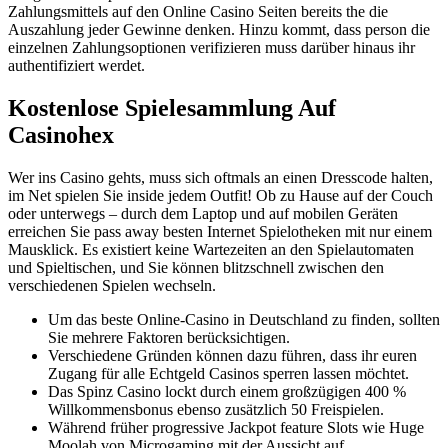
Zahlungsmittels auf den Online Casino Seiten bereits the die
Auszahlung jeder Gewinne denken. Hinzu kommt, dass person die
einzelnen Zahlungsoptionen verifizieren muss darüber hinaus ihr
authentifiziert werdet.
Kostenlose Spielesammlung Auf
Casinohex
Wer ins Casino gehts, muss sich oftmals an einen Dresscode halten,
im Net spielen Sie inside jedem Outfit! Ob zu Hause auf der Couch
oder unterwegs – durch dem Laptop und auf mobilen Geräten
erreichen Sie pass away besten Internet Spielotheken mit nur einem
Mausklick. Es existiert keine Wartezeiten an den Spielautomaten
und Spieltischen, und Sie können blitzschnell zwischen den
verschiedenen Spielen wechseln.
Um das beste Online-Casino in Deutschland zu finden, sollten
Sie mehrere Faktoren berücksichtigen.
Verschiedene Gründen können dazu führen, dass ihr euren
Zugang für alle Echtgeld Casinos sperren lassen möchtet.
Das Spinz Casino lockt durch einem großzügigen 400 %
Willkommensbonus ebenso zusätzlich 50 Freispielen.
Während früher progressive Jackpot feature Slots wie Huge
Moolah von Microgaming mit der Aussicht auf