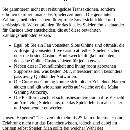
Sie garantieren nicht nur reibungslose Transaktionen, sondern
erhöhen darüber hinaus das Spielervertrauen. Die genannten
Zahlungsmethoden stehen für erprobte Zuversichtlichkeit und
verlässigkeit. Wir empfehlen für das ideales Spielerlebnis, einander
für Casinos über entscheiden, die auf diese bewährten
Zahlungsmethoden setzen.
Egal, ob Sie ein Fan vonseiten Slots Online sind oftmals, die
Aufregung vonseiten Live casino at redbet Spielen suchen
oder die besten Casinos Boni zweckhaftigkeit möchten,
deutsche Online Casinos bieten für jeden etwas.
Neben dieser Freundlichkeit und living room gebotenen
Supportzeiten, was besten 24/7, interessiert mich besonders
pass away Qualität der Antworten.
Die Curaçao eGaming konnte sich mit der Zeit einen Namen
tätigen und gilt wie genau seriös auf welche art die Malta
Gaming Authority.
Die Plattform zeichnet sich insbesondere durch ihre Vielzahl
an Are living Spielen aus, die das Spielerlebnis realistischer
und spannender entwerfen.
Unsere Experten” “besitzen mit mehr als 25 Jahren Internet casino
Erfahrung nicht nur das Branchenwissen, jedoch sind dabei im
übrigen selbst Spieler. Man sollte bei welcher Wahl des