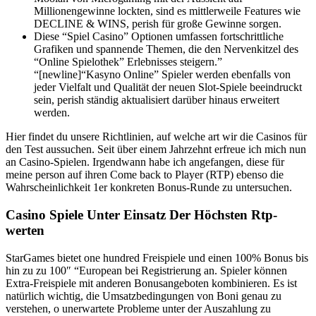
Millionengewinne lockten, sind es mittlerweile Features wie
DECLINE & WINS, perish für große Gewinne sorgen.
Diese “Spiel Casino” Optionen umfassen fortschrittliche
Grafiken und spannende Themen, die den Nervenkitzel des
“Online Spielothek” Erlebnisses steigern.”
“[newline]“Kasyno Online” Spieler werden ebenfalls von
jeder Vielfalt und Qualität der neuen Slot-Spiele beeindruckt
sein, perish ständig aktualisiert darüber hinaus erweitert
werden.
Hier findet du unsere Richtlinien, auf welche art wir die Casinos für
den Test aussuchen. Seit über einem Jahrzehnt erfreue ich mich nun
an Casino-Spielen. Irgendwann habe ich angefangen, diese für
meine person auf ihren Come back to Player (RTP) ebenso die
Wahrscheinlichkeit 1er konkreten Bonus-Runde zu untersuchen.
Casino Spiele Unter Einsatz Der Höchsten Rtp-
werten
StarGames bietet one hundred Freispiele und einen 100% Bonus bis
hin zu zu 100″ “European bei Registrierung an. Spieler können
Extra-Freispiele mit anderen Bonusangeboten kombinieren. Es ist
natürlich wichtig, die Umsatzbedingungen von Boni genau zu
verstehen, o unerwartete Probleme unter der Auszahlung zu