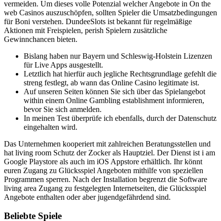
vermeiden. Um dieses volle Potenzial welcher Angebote in On the
web Casinos auszuschöpfen, sollten Spieler die Umsatzbedingungen
für Boni verstehen. DundeeSlots ist bekannt für regelmäßige
Aktionen mit Freispielen, perish Spielern zusätzliche
Gewinnchancen bieten.
Bislang haben nur Bayern und Schleswig-Holstein Lizenzen
für Live Apps ausgestellt.
Letztlich hat hierfür auch jegliche Rechtsgrundlage gefehlt die
streng festlegt, ab wann das Online Casino legitimate ist.
Auf unseren Seiten können Sie sich über das Spielangebot
within einem Online Gambling establishment informieren,
bevor Sie sich anmelden.
In meinen Test überprüfe ich ebenfalls, durch der Datenschutz
eingehalten wird.
Das Unternehmen kooperiert mit zahlreichen Beratungsstellen und
hat living room Schutz der Zocker als Hauptziel. Der Dienst ist i am
Google Playstore als auch im iOS Appstore erhältlich. Ihr könnt
euren Zugang zu Glücksspiel Angeboten mithilfe von speziellen
Programmen sperren. Nach der Installation begrenzt die Software
living area Zugang zu festgelegten Internetseiten, die Glücksspiel
Angebote enthalten oder aber jugendgefährdend sind.
Beliebte Spiele