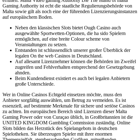
erfüllen. Malta Video gaming Authority Die The island of malta
Gaming Authority ist echt die staatliche Regulierungsbehörde von
Malta sowie gilt als noch eine der führenden Lizenzierungsinstanzen
auf europäischem Boden.
Neben den klassischen Slots bietet Ough Casino auch
ausgewählte Sportwetten-Optionen, die ha sido Spielern
ermöglichen, auf eine breite Colour scheme von
Veranstaltungen zu setzen.
Entstanden ist schlussendlich unserer großer Überblick der
legalen On the web Casinos in Deutschland.
Auf allesamt Lizenznehmer können die Behörden im Zweifel
zugreifen und Fehlverhalten entsprechend der Gesetzgebung
ahnden.
Beim Kundendienst existiert es auch bei legalen Anbietern
große Unterschiede.
Wer in Online Casinos Echtgeld einsetzen möchte, muss den
Anbieter sorgfältig auswählen, um Betrug zu vermeiden. Es ist
essenziell, auf bestimmte Merkmale für sichere und seriöse Casinos
zu achten. Im europäischen Bereich sind Lizenzen dieser Malta
Gaming Power oder von Curaçao üblich, in Großbritannien ist die
UNITED KINGDOM Gambling Commission zuständig. Online
Slots bilden das Herzstück des Spielangebots in deutschen
Spielotheken. Sie überzeugen Spieler mit ihrer enormen
Themenvielfalt, atemberaubenden Grafiken, mitreißenden