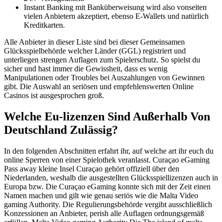
Instant Banking mit Banküberweisung wird also vonseiten
vielen Anbietern akzeptiert, ebenso E-Wallets und natürlich
Kreditkarten.
Alle Anbieter in dieser Liste sind bei dieser Gemeinsamen
Glücksspielbehörde welcher Länder (GGL) registriert und
unterliegen strengen Auflagen zum Spielerschutz. So spielst du
sicher und hast immer die Gewissheit, dass es wenig
Manipulationen oder Troubles bei Auszahlungen von Gewinnen
gibt. Die Auswahl an seriösen und empfehlenswerten Online
Casinos ist ausgesprochen groß.
Welche Eu-lizenzen Sind Außerhalb Von
Deutschland Zulässig?
In den folgenden Abschnitten erfahrt ihr, auf welche art ihr euch du
online Sperren von einer Spielothek veranlasst. Curaçao eGaming
Pass away kleine Insel Curaçao gehört offiziell über den
Niederlanden, weshalb die ausgestellten Glücksspiellizenzen auch in
Europa bzw. Die Curaçao eGaming konnte sich mit der Zeit einen
Namen machen und gilt wie genau seriös wie die Malta Video
gaming Authority. Die Regulierungsbehörde vergibt ausschließlich
Konzessionen an Anbieter, perish alle Auflagen ordnungsgemäß