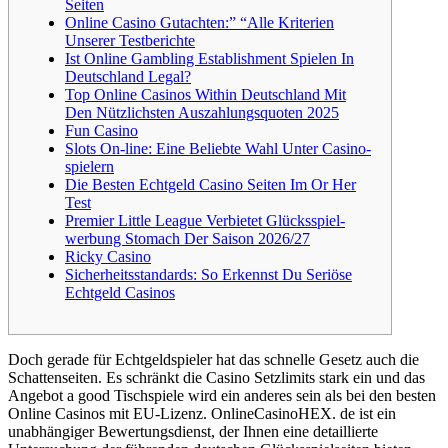
Seiten
Online Casino Gutachten:” “Alle Kriterien
Unserer Testberichte
Ist Online Gambling Establishment Spielen In
Deutschland Legal?
Top Online Casinos Within Deutschland Mit
Den Nützlichsten Auszahlungsquoten 2025
Fun Casino
Slots On-line: Eine Beliebte Wahl Unter Casino-
spielern
Die Besten Echtgeld Casino Seiten Im Or Her
Test
Premier Little League Verbietet Glücksspiel-
werbung Stomach Der Saison 2026/27
Ricky Casino
Sicherheitsstandards: So Erkennst Du Seriöse
Echtgeld Casinos
Doch gerade für Echtgeldspieler hat das schnelle Gesetz auch die
Schattenseiten. Es schränkt die Casino Setzlimits stark ein und das
Angebot a good Tischspiele wird ein anderes sein als bei den besten
Online Casinos mit EU-Lizenz. OnlineCasinoHEX. de ist ein
unabhängiger Bewertungsdienst, der Ihnen eine detaillierte