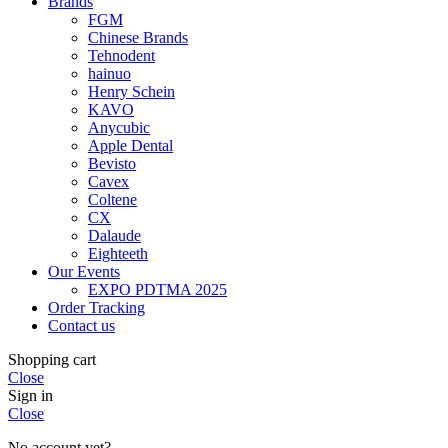
Brands
FGM
Chinese Brands
Tehnodent
hainuo
Henry Schein
KAVO
Anycubic
Apple Dental
Bevisto
Cavex
Coltene
CX
Dalaude
Eighteeth
Our Events
EXPO PDTMA 2025
Order Tracking
Contact us
Shopping cart
Close
Sign in
Close
No account yet?