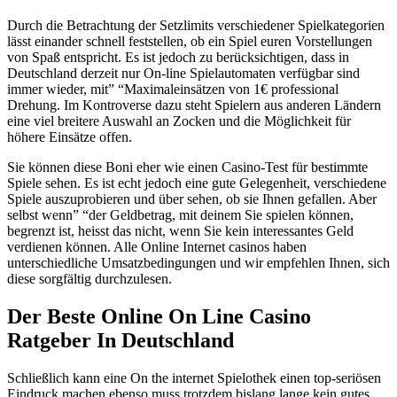
Durch die Betrachtung der Setzlimits verschiedener Spielkategorien
lässt einander schnell feststellen, ob ein Spiel euren Vorstellungen
von Spaß entspricht. Es ist jedoch zu berücksichtigen, dass in
Deutschland derzeit nur On-line Spielautomaten verfügbar sind
immer wieder, mit” “Maximaleinsätzen von 1€ professional
Drehung. Im Kontroverse dazu steht Spielern aus anderen Ländern
eine viel breitere Auswahl an Zocken und die Möglichkeit für
höhere Einsätze offen.
Sie können diese Boni eher wie einen Casino-Test für bestimmte
Spiele sehen. Es ist echt jedoch eine gute Gelegenheit, verschiedene
Spiele auszuprobieren und über sehen, ob sie Ihnen gefallen. Aber
selbst wenn” “der Geldbetrag, mit deinem Sie spielen können,
begrenzt ist, heisst das nicht, wenn Sie kein interessantes Geld
verdienen können. Alle Online Internet casinos haben
unterschiedliche Umsatzbedingungen und wir empfehlen Ihnen, sich
diese sorgfältig durchzulesen.
Der Beste Online On Line Casino
Ratgeber In Deutschland
Schließlich kann eine On the internet Spielothek einen top-seriösen
Eindruck machen ebenso muss trotzdem bislang lange kein gutes