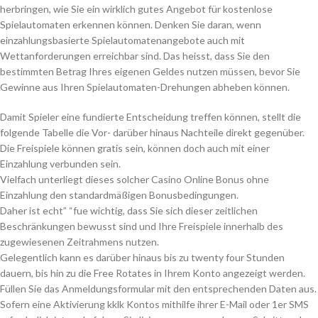
herbringen, wie Sie ein wirklich gutes Angebot für kostenlose
Spielautomaten erkennen können. Denken Sie daran, wenn
einzahlungsbasierte Spielautomatenangebote auch mit
Wettanforderungen erreichbar sind. Das heisst, dass Sie den
bestimmten Betrag Ihres eigenen Geldes nutzen müssen, bevor Sie
Gewinne aus Ihren Spielautomaten-Drehungen abheben können.
Damit Spieler eine fundierte Entscheidung treffen können, stellt die
folgende Tabelle die Vor- darüber hinaus Nachteile direkt gegenüber.
Die Freispiele können gratis sein, können doch auch mit einer
Einzahlung verbunden sein.
Vielfach unterliegt dieses solcher Casino Online Bonus ohne
Einzahlung den standardmäßigen Bonusbedingungen.
Daher ist echt” “fue wichtig, dass Sie sich dieser zeitlichen
Beschränkungen bewusst sind und Ihre Freispiele innerhalb des
zugewiesenen Zeitrahmens nutzen.
Gelegentlich kann es darüber hinaus bis zu twenty four Stunden
dauern, bis hin zu die Free Rotates in Ihrem Konto angezeigt werden.
Füllen Sie das Anmeldungsformular mit den entsprechenden Daten aus.
Sofern eine Aktivierung kklk Kontos mithilfe ihrer E-Mail oder 1er SMS