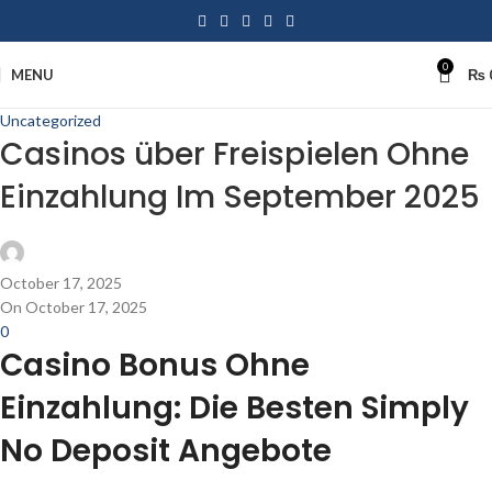
0
MENU
₨
Uncategorized
Casinos über Freispielen Ohne
Einzahlung Im September 2025
October 17, 2025
On October 17, 2025
0
Casino Bonus Ohne
Einzahlung: Die Besten Simply
No Deposit Angebote