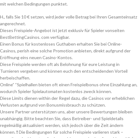
mit welchen Bedingungen punktet.
H., falls Sie 10 € setzen, wird jeder volle Betrag bei Ihren Gesamteinsatz
angerechnet.
Dieses Freispiele-Angebot ist jetzt exklusiv für Spieler vonseiten
BestBettingCasinos. com verfügbar.
Einen Bonus für kostenloses Guthaben erhalten Sie bei Online-
Casinos, perish eine solche Promotion anbieten, direkt aufgrund der
Eröffnung eins neuen Casino-Kontos.
Diese Freispiele werden oft als Belohnung für eure Leistung in
Turnieren vergeben und können euch den entscheidenden Vorteil
herbeischaffen.
Online” “Spielhallen bieten oft einen Freispielbonus ohne Einzahlung an,
wodurch Spieler Spielautomaten kostenlos zweck können.
Diese Limits dienen within der Regel dazu, die Casinos vor erheblichen
Verlusten aufgrund von Bonusmissbrauch zu schützen.
Unsere Partner unterstützen uns, aber unsere Bewertungen bleiben
unabhängig. Bitte beachten Sie, dass Betreiber- und Spieldetails
regelmäßig aktualisiert werden, sich jedoch über die Zeit ändern
können. ❗ Die Bedingungen für solche Freispiele variieren stark –