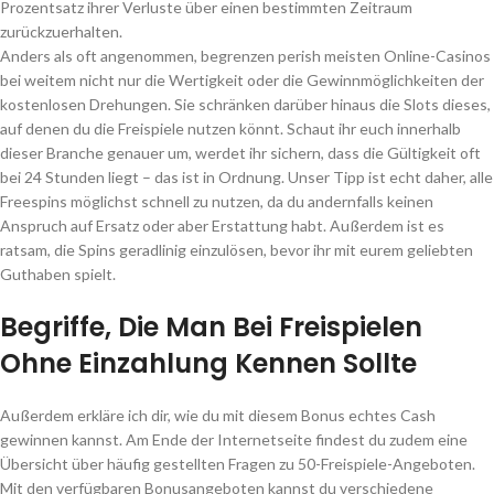
Prozentsatz ihrer Verluste über einen bestimmten Zeitraum
zurückzuerhalten.
Anders als oft angenommen, begrenzen perish meisten Online-Casinos
bei weitem nicht nur die Wertigkeit oder die Gewinnmöglichkeiten der
kostenlosen Drehungen. Sie schränken darüber hinaus die Slots dieses,
auf denen du die Freispiele nutzen könnt. Schaut ihr euch innerhalb
dieser Branche genauer um, werdet ihr sichern, dass die Gültigkeit oft
bei 24 Stunden liegt – das ist in Ordnung. Unser Tipp ist echt daher, alle
Freespins möglichst schnell zu nutzen, da du andernfalls keinen
Anspruch auf Ersatz oder aber Erstattung habt. Außerdem ist es
ratsam, die Spins geradlinig einzulösen, bevor ihr mit eurem geliebten
Guthaben spielt.
Begriffe, Die Man Bei Freispielen
Ohne Einzahlung Kennen Sollte
Außerdem erkläre ich dir, wie du mit diesem Bonus echtes Cash
gewinnen kannst. Am Ende der Internetseite findest du zudem eine
Übersicht über häufig gestellten Fragen zu 50-Freispiele-Angeboten.
Mit den verfügbaren Bonusangeboten kannst du verschiedene