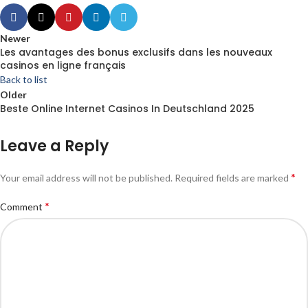
Newer
Les avantages des bonus exclusifs dans les nouveaux
casinos en ligne français
Back to list
Older
Beste Online Internet Casinos In Deutschland 2025
Leave a Reply
*
Your email address will not be published.
Required fields are marked
*
Comment