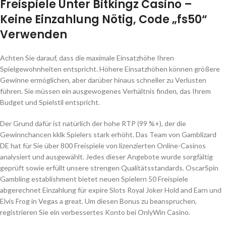
Freispiele Unter Bitkingz Casino –
Keine Einzahlung Nötig, Code „fs50“
Verwenden
Achten Sie darauf, dass die maximale Einsatzhöhe Ihren
Spielgewohnheiten entspricht. Höhere Einsatzhöhen können größere
Gewinne ermöglichen, aber darüber hinaus schneller zu Verlusten
führen. Sie müssen ein ausgewogenes Verhältnis finden, das Ihrem
Budget und Spielstil entspricht.
Der Grund dafür ist natürlich der hohe RTP (99 %+), der die
Gewinnchancen kklk Spielers stark erhöht. Das Team von Gamblizard
DE hat für Sie über 800 Freispiele von lizenzierten Online-Casinos
analysiert und ausgewählt. Jedes dieser Angebote wurde sorgfältig
geprüft sowie erfüllt unsere strengen Qualitätsstandards. OscarSpin
Gambling establishment bietet neuen Spielern 50 Freispiele
abgerechnet Einzahlung für expire Slots Royal Joker Hold and Earn und
Elvis Frog in Vegas a great. Um diesen Bonus zu beanspruchen,
registrieren Sie ein verbessertes Konto bei OnlyWin Casino.