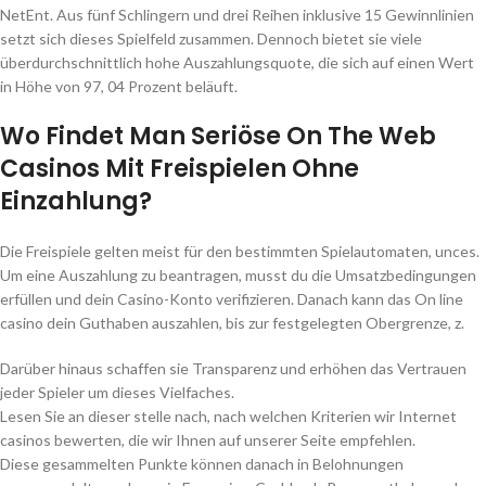
NetEnt. Aus fünf Schlingern und drei Reihen inklusive 15 Gewinnlinien
setzt sich dieses Spielfeld zusammen. Dennoch bietet sie viele
überdurchschnittlich hohe Auszahlungsquote, die sich auf einen Wert
in Höhe von 97, 04 Prozent beläuft.
Wo Findet Man Seriöse On The Web
Casinos Mit Freispielen Ohne
Einzahlung?
Die Freispiele gelten meist für den bestimmten Spielautomaten, unces.
Um eine Auszahlung zu beantragen, musst du die Umsatzbedingungen
erfüllen und dein Casino-Konto verifizieren. Danach kann das On line
casino dein Guthaben auszahlen, bis zur festgelegten Obergrenze, z.
Darüber hinaus schaffen sie Transparenz und erhöhen das Vertrauen
jeder Spieler um dieses Vielfaches.
Lesen Sie an dieser stelle nach, nach welchen Kriterien wir Internet
casinos bewerten, die wir Ihnen auf unserer Seite empfehlen.
Diese gesammelten Punkte können danach in Belohnungen