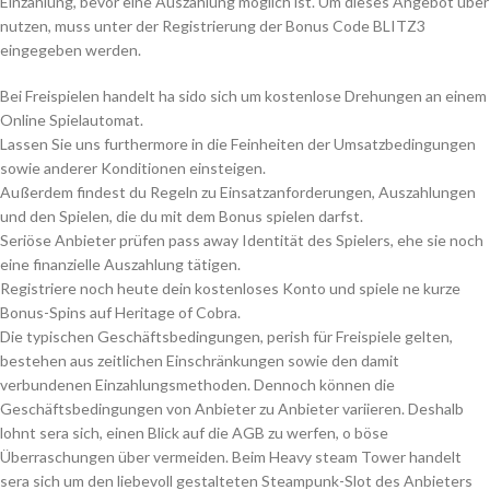
Einzahlung, bevor eine Auszahlung möglich ist. Um dieses Angebot über
nutzen, muss unter der Registrierung der Bonus Code BLITZ3
eingegeben werden.
Bei Freispielen handelt ha sido sich um kostenlose Drehungen an einem
Online Spielautomat.
Lassen Sie uns furthermore in die Feinheiten der Umsatzbedingungen
sowie anderer Konditionen einsteigen.
Außerdem findest du Regeln zu Einsatzanforderungen, Auszahlungen
und den Spielen, die du mit dem Bonus spielen darfst.
Seriöse Anbieter prüfen pass away Identität des Spielers, ehe sie noch
eine finanzielle Auszahlung tätigen.
Registriere noch heute dein kostenloses Konto und spiele ne kurze
Bonus-Spins auf Heritage of Cobra.
Die typischen Geschäftsbedingungen, perish für Freispiele gelten,
bestehen aus zeitlichen Einschränkungen sowie den damit
verbundenen Einzahlungsmethoden. Dennoch können die
Geschäftsbedingungen von Anbieter zu Anbieter variieren. Deshalb
lohnt sera sich, einen Blick auf die AGB zu werfen, o böse
Überraschungen über vermeiden. Beim Heavy steam Tower handelt
sera sich um den liebevoll gestalteten Steampunk-Slot des Anbieters