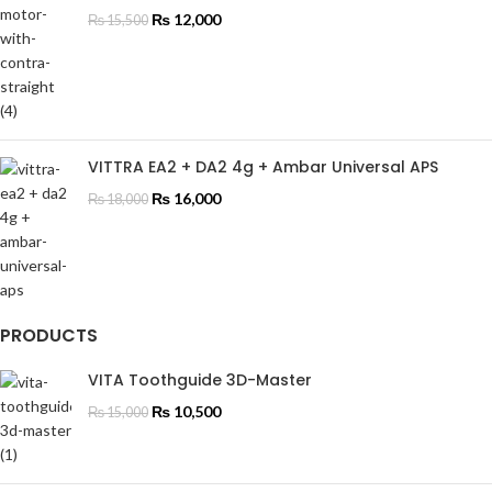
₨
12,000
₨
15,500
VITTRA EA2 + DA2 4g + Ambar Universal APS
₨
16,000
₨
18,000
PRODUCTS
VITA Toothguide 3D-Master
₨
10,500
₨
15,000