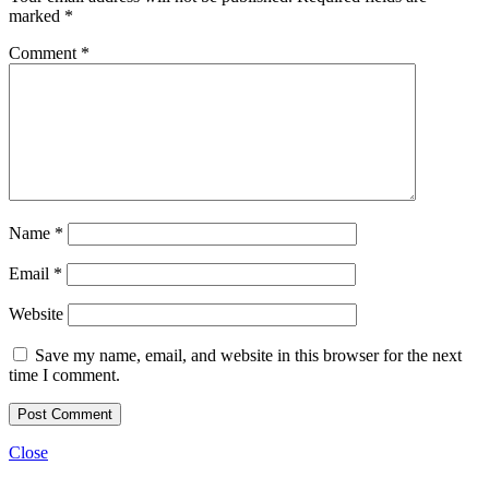
marked
*
Comment
*
Name
*
Email
*
Website
Save my name, email, and website in this browser for the next
time I comment.
Close