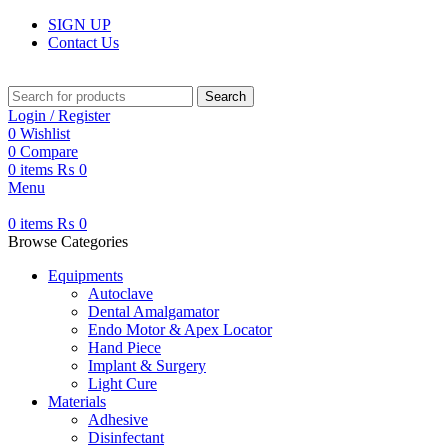
SIGN UP
Contact Us
Search
Login / Register
0
Wishlist
0
Compare
0
items
₨
0
Menu
0
items
₨
0
Browse Categories
Equipments
Autoclave
Dental Amalgamator
Endo Motor & Apex Locator
Hand Piece
Implant & Surgery
Light Cure
Materials
Adhesive
Disinfectant