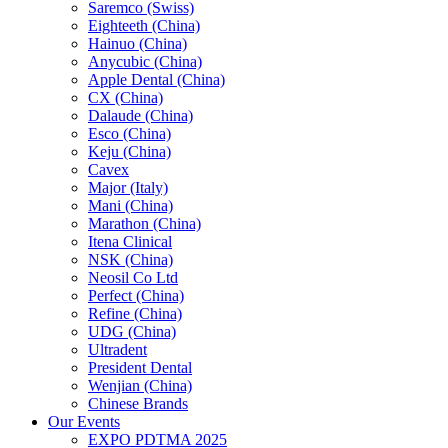
Saremco (Swiss)
Eighteeth (China)
Hainuo (China)
Anycubic (China)
Apple Dental (China)
CX (China)
Dalaude (China)
Esco (China)
Keju (China)
Cavex
Major (Italy)
Mani (China)
Marathon (China)
Itena Clinical
NSK (China)
Neosil Co Ltd
Perfect (China)
Refine (China)
UDG (China)
Ultradent
President Dental
Wenjian (China)
Chinese Brands
Our Events
EXPO PDTMA 2025