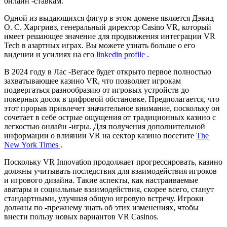
онлайн -ставкам.
Одной из выдающихся фигур в этом домене является Дэвид
О. С. Харгривз, генеральный директор Casino VR, который
имеет решающее значение для продвижения интеграции VR
Tech в азартных играх. Вы можете узнать больше о его
видении и усилиях на его
linkedin profile
.
В 2024 году в Лас -Вегасе будет открыто первое полностью
захватывающее казино VR, что позволяет игрокам
подвергаться разнообразию от игровых устройств до
покерных досок в цифровой обстановке. Предполагается, что
этот прорыв привлечет значительное внимание, поскольку он
сочетает в себе острые ощущения от традиционных казино с
легкостью онлайн -игры. Для получения дополнительной
информации о влиянии VR на сектор казино посетите
The
New York Times
.
Поскольку VR Innovation продолжает прогрессировать, казино
должны учитывать последствия для взаимодействия игроков
и игрового дизайна. Такие аспекты, как настраиваемые
аватары и социальные взаимодействия, скорее всего, станут
стандартными, улучшая общую игровую встречу. Игроки
должны по -прежнему знать об этих изменениях, чтобы
внести пользу новых вариантов VR Casinos.