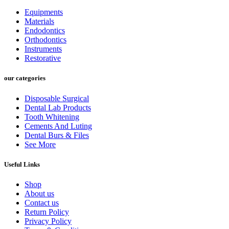
Equipments
Materials
Endodontics
Orthodontics
Instruments
Restorative
our categories
Disposable Surgical
Dental Lab Products
Tooth Whitening
Cements And Luting
Dental Burs & Files
See More
Useful Links
Shop
About us
Contact us
Return Policy
Privacy Policy