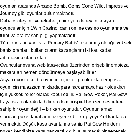
oyunları arasında Arcade Bomb, Gems Gone Wild, Impressive
Journey gibi oyunlar bulunmaktadır.
Daha etkileşimli ve rekabetçi bir oyun deneyimi arayan
oyuncular için 1Win Casino, canlı online casino oyunlarına ve
turnuvalara ev sahipliği yapmaktadır.
Tüm bunların yanı sıra Primary Bahis’in sunmuş olduğu yüksek
bahis oranları, kullanıcıların kazançlarını iki katı kadar
artırmasına olanak tanır.
Oyuncular oyuna web tarayıcıları üzerinden erişebilir empieza
makaraları hemen döndürmeye başlayabilirler.
Asyalı oyuncular, bu oyun için çok çılgın oldukları empieza
oyun için muazzam miktarda para harcamaya hazır oldukları
için yüksek roller olarak kabul edilir. Pai Gow Poker, Pai Gow
Fayansları olarak da bilinen dominospiel benzeri nesnelere
sahip bir oyun değil – bir kart oyunudur. Oyunun amacı,
standart poker kurallarını izleyerek bir krupiyeyi 2 el kartla da
yenmektir. Düşük kasa avantajına sahip Pai Gow Holdem
poker, kendinize karşı bankacılık gibi alışılmadık bir seçenek