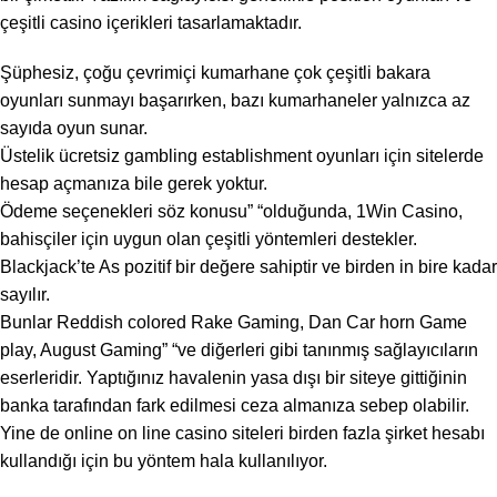
çeşitli casino içerikleri tasarlamaktadır.
Şüphesiz, çoğu çevrimiçi kumarhane çok çeşitli bakara
oyunları sunmayı başarırken, bazı kumarhaneler yalnızca az
sayıda oyun sunar.
Üstelik ücretsiz gambling establishment oyunları için sitelerde
hesap açmanıza bile gerek yoktur.
Ödeme seçenekleri söz konusu” “olduğunda, 1Win Casino,
bahisçiler için uygun olan çeşitli yöntemleri destekler.
Blackjack’te As pozitif bir değere sahiptir ve birden in bire kadar
sayılır.
Bunlar Reddish colored Rake Gaming, Dan Car horn Game
play, August Gaming” “ve diğerleri gibi tanınmış sağlayıcıların
eserleridir. Yaptığınız havalenin yasa dışı bir siteye gittiğinin
banka tarafından fark edilmesi ceza almanıza sebep olabilir.
Yine de online on line casino siteleri birden fazla şirket hesabı
kullandığı için bu yöntem hala kullanılıyor.