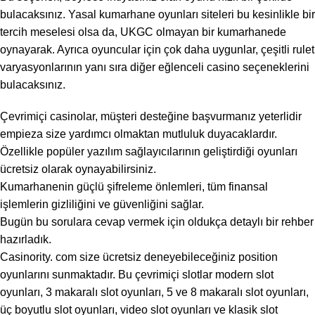
bulacaksınız. Yasal kumarhane oyunları siteleri bu kesinlikle bir
tercih meselesi olsa da, UKGC olmayan bir kumarhanede
oynayarak. Ayrıca oyuncular için çok daha uygunlar, çeşitli rulet
varyasyonlarının yanı sıra diğer eğlenceli casino seçeneklerini
bulacaksınız.
Çevrimiçi casinolar, müşteri desteğine başvurmanız yeterlidir
empieza size yardımcı olmaktan mutluluk duyacaklardır.
Özellikle popüler yazılım sağlayıcılarının geliştirdiği oyunları
ücretsiz olarak oynayabilirsiniz.
Kumarhanenin güçlü şifreleme önlemleri, tüm finansal
işlemlerin gizliliğini ve güvenliğini sağlar.
Bugün bu sorulara cevap vermek için oldukça detaylı bir rehber
hazırladık.
Casinority. com size ücretsiz deneyebileceğiniz position
oyunlarını sunmaktadır. Bu çevrimiçi slotlar modern slot
oyunları, 3 makaralı slot oyunları, 5 ve 8 makaralı slot oyunları,
üç boyutlu slot oyunları, video slot oyunları ve klasik slot