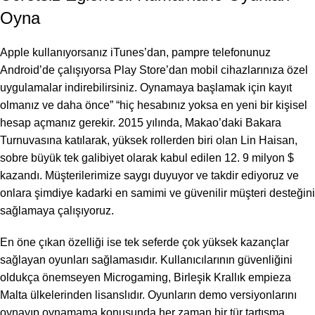
Oyna
Apple kullanıyorsanız iTunes’dan, pampre telefonunuz
Android’de çalışıyorsa Play Store’dan mobil cihazlarınıza özel
uygulamalar indirebilirsiniz. Oynamaya başlamak için kayıt
olmanız ve daha önce” “hiç hesabınız yoksa en yeni bir kişisel
hesap açmanız gerekir. 2015 yılında, Makao’daki Bakara
Turnuvasına katılarak, yüksek rollerden biri olan Lin Haisan,
sobre büyük tek galibiyet olarak kabul edilen 12. 9 milyon $
kazandı. Müşterilerimize saygı duyuyor ve takdir ediyoruz ve
onlara şimdiye kadarki en samimi ve güvenilir müşteri desteğini
sağlamaya çalışıyoruz.
En öne çıkan özelliği ise tek seferde çok yüksek kazançlar
sağlayan oyunları sağlamasıdır. Kullanıcılarının güvenliğini
oldukça önemseyen Microgaming, Birleşik Krallık empieza
Malta ülkelerinden lisanslıdır. Oyunların demo versiyonlarını
oynayıp oynamama konusunda her zaman bir tür tartışma