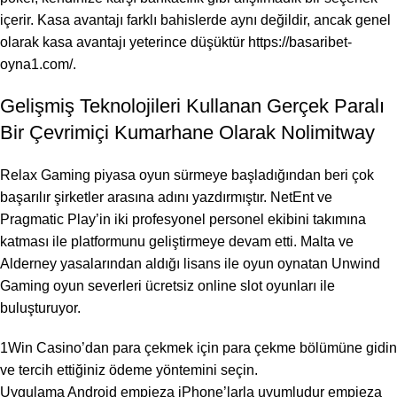
içerir. Kasa avantajı farklı bahislerde aynı değildir, ancak genel
olarak kasa avantajı yeterince düşüktür
https://basaribet-
oyna1.com/
.
Gelişmiş Teknolojileri Kullanan Gerçek Paralı
Bir Çevrimiçi Kumarhane Olarak Nolimitway
Relax Gaming piyasa oyun sürmeye başladığından beri çok
başarılır şirketler arasına adını yazdırmıştır. NetEnt ve
Pragmatic Play’in iki profesyonel personel ekibini takımına
katması ile platformunu geliştirmeye devam etti. Malta ve
Alderney yasalarından aldığı lisans ile oyun oynatan Unwind
Gaming oyun severleri ücretsiz online slot oyunları ile
buluşturuyor.
1Win Casino’dan para çekmek için para çekme bölümüne gidin
ve tercih ettiğiniz ödeme yöntemini seçin.
Uygulama Android empieza iPhone’larla uyumludur empieza