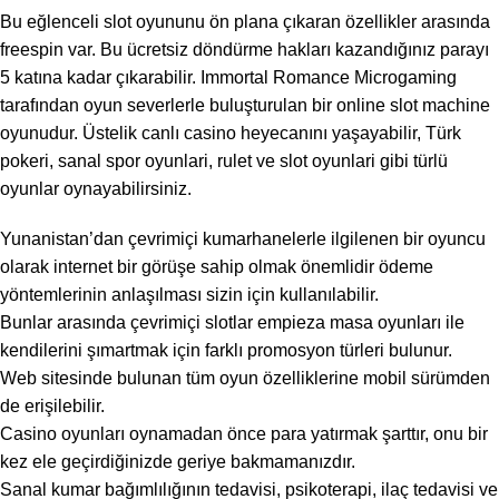
Bu eğlenceli slot oyununu ön plana çıkaran özellikler arasında
freespin var. Bu ücretsiz döndürme hakları kazandığınız parayı
5 katına kadar çıkarabilir. Immortal Romance Microgaming
tarafından oyun severlerle buluşturulan bir online slot machine
oyunudur. Üstelik canlı casino heyecanını yaşayabilir, Türk
pokeri, sanal spor oyunlari, rulet ve slot oyunlari gibi türlü
oyunlar oynayabilirsiniz.
Yunanistan’dan çevrimiçi kumarhanelerle ilgilenen bir oyuncu
olarak internet bir görüşe sahip olmak önemlidir ödeme
yöntemlerinin anlaşılması sizin için kullanılabilir.
Bunlar arasında çevrimiçi slotlar empieza masa oyunları ile
kendilerini şımartmak için farklı promosyon türleri bulunur.
Web sitesinde bulunan tüm oyun özelliklerine mobil sürümden
de erişilebilir.
Casino oyunları oynamadan önce para yatırmak şarttır, onu bir
kez ele geçirdiğinizde geriye bakmamanızdır.
Sanal kumar bağımlılığının tedavisi, psikoterapi, ilaç tedavisi ve