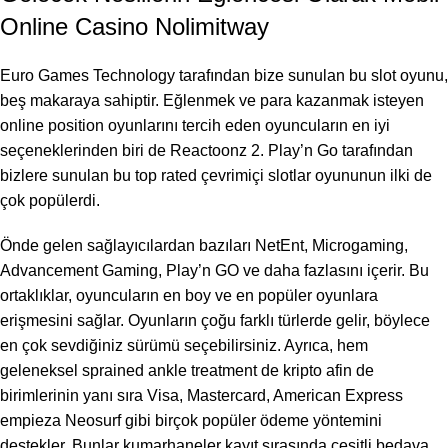
Online Casino Nolimitway
Euro Games Technology tarafından bize sunulan bu slot oyunu,
beş makaraya sahiptir. Eğlenmek ve para kazanmak isteyen
online position oyunlarını tercih eden oyuncuların en iyi
seçeneklerinden biri de Reactoonz 2. Play’n Go tarafından
bizlere sunulan bu top rated çevrimiçi slotlar oyununun ilki de
çok popülerdi.
Önde gelen sağlayıcılardan bazıları NetEnt, Microgaming,
Advancement Gaming, Play’n GO ve daha fazlasını içerir. Bu
ortaklıklar, oyuncuların en boy ve en popüler oyunlara
erişmesini sağlar. Oyunların çoğu farklı türlerde gelir, böylece
en çok sevdiğiniz sürümü seçebilirsiniz. Ayrıca, hem
geleneksel sprained ankle treatment de kripto afin de
birimlerinin yanı sıra Visa, Mastercard, American Express
empieza Neosurf gibi birçok popüler ödeme yöntemini
destekler. Bunlar kumarhaneler kayıt sırasında çeşitli bedava