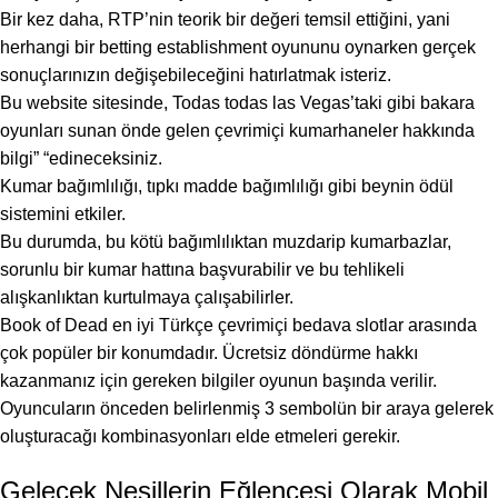
Bir kez daha, RTP’nin teorik bir değeri temsil ettiğini, yani
herhangi bir betting establishment oyununu oynarken gerçek
sonuçlarınızın değişebileceğini hatırlatmak isteriz.
Bu website sitesinde, Todas todas las Vegas’taki gibi bakara
oyunları sunan önde gelen çevrimiçi kumarhaneler hakkında
bilgi” “edineceksiniz.
Kumar bağımlılığı, tıpkı madde bağımlılığı gibi beynin ödül
sistemini etkiler.
Bu durumda, bu kötü bağımlılıktan muzdarip kumarbazlar,
sorunlu bir kumar hattına başvurabilir ve bu tehlikeli
alışkanlıktan kurtulmaya çalışabilirler.
Book of Dead en iyi Türkçe çevrimiçi bedava slotlar arasında
çok popüler bir konumdadır. Ücretsiz döndürme hakkı
kazanmanız için gereken bilgiler oyunun başında verilir.
Oyuncuların önceden belirlenmiş 3 sembolün bir araya gelerek
oluşturacağı kombinasyonları elde etmeleri gerekir.
Gelecek Nesillerin Eğlencesi Olarak Mobil