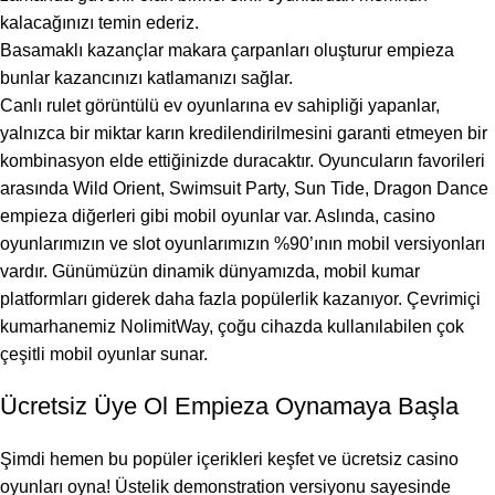
kalacağınızı temin ederiz.
Basamaklı kazançlar makara çarpanları oluşturur empieza
bunlar kazancınızı katlamanızı sağlar.
Canlı rulet görüntülü ev oyunlarına ev sahipliği yapanlar,
yalnızca bir miktar karın kredilendirilmesini garanti etmeyen bir
kombinasyon elde ettiğinizde duracaktır. Oyuncuların favorileri
arasında Wild Orient, Swimsuit Party, Sun Tide, Dragon Dance
empieza diğerleri gibi mobil oyunlar var. Aslında, casino
oyunlarımızın ve slot oyunlarımızın %90’ının mobil versiyonları
vardır. Günümüzün dinamik dünyamızda, mobil kumar
platformları giderek daha fazla popülerlik kazanıyor. Çevrimiçi
kumarhanemiz NolimitWay, çoğu cihazda kullanılabilen çok
çeşitli mobil oyunlar sunar.
Ücretsiz Üye Ol Empieza Oynamaya Başla
Şimdi hemen bu popüler içerikleri keşfet ve ücretsiz casino
oyunları oyna! Üstelik demonstration versiyonu sayesinde