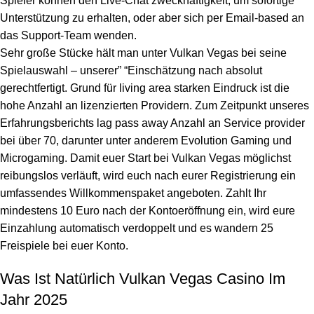
Spieler können den Live-Chat zweckhaftigkeit, um sofortige
Unterstützung zu erhalten, oder aber sich per Email-based an
das Support-Team wenden.
Sehr große Stücke hält man unter Vulkan Vegas bei seine
Spielauswahl – unserer” “Einschätzung nach absolut
gerechtfertigt. Grund für living area starken Eindruck ist die
hohe Anzahl an lizenzierten Providern. Zum Zeitpunkt unseres
Erfahrungsberichts lag pass away Anzahl an Service provider
bei über 70, darunter unter anderem Evolution Gaming und
Microgaming. Damit euer Start bei Vulkan Vegas möglichst
reibungslos verläuft, wird euch nach eurer Registrierung ein
umfassendes Willkommenspaket angeboten. Zahlt Ihr
mindestens 10 Euro nach der Kontoeröffnung ein, wird eure
Einzahlung automatisch verdoppelt und es wandern 25
Freispiele bei euer Konto.
Was Ist Natürlich Vulkan Vegas Casino Im
Jahr 2025