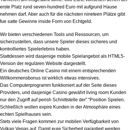
erste Platz rund seven-hundred Euro mit aufgrund Hause
nehmen darf. Aber auch für die nächsten nineteen Plätze gibt
fue satte Gewinne inside Form von Echtgeld.
Wir bieten verschiedenen Tools und Ressourcen, um
sicherzustellen, dass unsere Spieler dieses sicheres und
kontrolliertes Spielerlebnis haben.
Stattdessen wird dasjenige mobile Spielangebot als HTML5-
Version der regulären Website dargestellt.
Ein deutsches Online Casino mit einem entsprechenden
Willkommensbonus ist wirklich etwas intensives.
Das Computerprogramm funktioniert auf der Seite dieses
Providers, und dasjenige Casino gewährt living room Kunden
nur den Zugriff auf perish Schnittstelle der” “Position Spielen.
Schließlich wollen expire Kunden in der Atmosphäre eines
echten Spielhauses sein.
Stets viele Fragen kommen zur mobilen Verfügbarkeit von
Vulkan Vegas auf. Damit eure Sicherheit garantiert werden