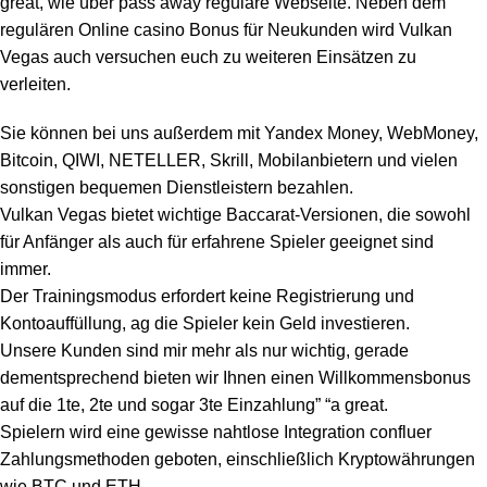
great, wie über pass away reguläre Webseite. Neben dem
regulären Online casino Bonus für Neukunden wird Vulkan
Vegas auch versuchen euch zu weiteren Einsätzen zu
verleiten.
Sie können bei uns außerdem mit Yandex Money, WebMoney,
Bitcoin, QIWI, NETELLER, Skrill, Mobilanbietern und vielen
sonstigen bequemen Dienstleistern bezahlen.
Vulkan Vegas bietet wichtige Baccarat-Versionen, die sowohl
für Anfänger als auch für erfahrene Spieler geeignet sind
immer.
Der Trainingsmodus erfordert keine Registrierung und
Kontoauffüllung, ag die Spieler kein Geld investieren.
Unsere Kunden sind mir mehr als nur wichtig, gerade
dementsprechend bieten wir Ihnen einen Willkommensbonus
auf die 1te, 2te und sogar 3te Einzahlung” “a great.
Spielern wird eine gewisse nahtlose Integration confluer
Zahlungsmethoden geboten, einschließlich Kryptowährungen
wie BTC und ETH.