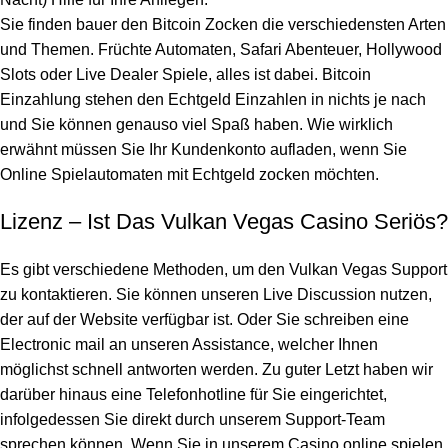
Sie finden bauer den Bitcoin Zocken die verschiedensten Arten
und Themen. Früchte Automaten, Safari Abenteuer, Hollywood
Slots oder Live Dealer Spiele, alles ist dabei. Bitcoin
Einzahlung stehen den Echtgeld Einzahlen in nichts je nach
und Sie können genauso viel Spaß haben. Wie wirklich
erwähnt müssen Sie Ihr Kundenkonto aufladen, wenn Sie
Online Spielautomaten mit Echtgeld zocken möchten.
Lizenz – Ist Das Vulkan Vegas Casino Seriös?
Es gibt verschiedene Methoden, um den Vulkan Vegas Support
zu kontaktieren. Sie können unseren Live Discussion nutzen,
der auf der Website verfügbar ist. Oder Sie schreiben eine
Electronic mail an unseren Assistance, welcher Ihnen
möglichst schnell antworten werden. Zu guter Letzt haben wir
darüber hinaus eine Telefonhotline für Sie eingerichtet,
infolgedessen Sie direkt durch unserem Support-Team
sprechen können. Wenn Sie in unserem Casino online spielen