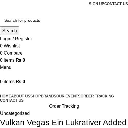
SIGN UP
CONTACT US
Search
Login / Register
0
Wishlist
0
Compare
0
items
₨
0
Menu
0
items
₨
0
Browse Categories
HOME
ABOUT US
SHOP
BRANDS
OUR EVENTS
ORDER TRACKING
CONTACT US
Order Tracking
Uncategorized
Vulkan Vegas Ein Lukrativer Added