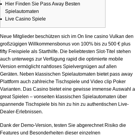
Hier Finden Sie Pass Away Besten
Spielautomaten
Live Casino Spiele
Neue Mitglieder beschützen sich im On line casino Vulkan den
großzügigen Willkommensbonus von 100% bis zu 500 € plus
fifty Freispiele als Starthilfe. Die beliebtesten Slot-Titel stehen
auch unterwegs zur Verfügung rapid die optimierte mobile
Version ermöglicht nahtloses Spielvergnügen auf allen
Geräten. Neben klassischen Spielautomaten bietet pass away
Plattform auch zahlreiche Tischspiele und Video clip Poker
Varianten. Das Casino bietet eine gewisse immense Auswahl a
great Spielen – vonseiten klassischen Spielautomaten über
spannende Tischspiele bis hin zu hin zu authentischen Live-
Dealer-Erlebnissen.
Dank der Demo-Version, testen Sie abgerechnet Risiko die
Features und Besonderheiten dieser einzelnen