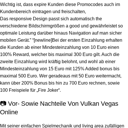
Wichtig ist, dass expire Kunden diese Promocodes auch im
Kundenbereich eintragen und freischalten,
Das responsive Design passt sich automatisch the
verschiedene Bildschirmgrößen a good und gewährleistet so
optimale Leistung darüber hinaus Navigation auf man sicher
mobilen Gerät.” “[newline]Bei der ersten Einzahlung erhalten
die Kunden ab einer Mindesteinzahlung von 10 Euro einen
100% Reward, welcher bis maximal 300 Euro gilt. Auch die
zweite Einzahlung wird kräftig belohnt, und wohl ab einer
Mindesteinzahlung von 15 Euro mit 125% Added bonus bis
maximal 500 Euro. Wer geradeaus mit 50 Euro weitermacht,
kann über 200% Bonus bis hin zu 700 Euro rechnen, sowie
100 Freispiele für „Fire Joker“.
📷 Vor- Sowie Nachteile Von Vulkan Vegas
Online
Mit seiner einfachen Spielmechanik und living area zufälligen