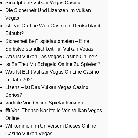
Smartphone Vulkan Vegas Casino
Die Sicherheit Und Lizenzen Im Vulkan
Vegas
Ist Das On The Web Casino In Deutschland
Erlaubt?
Sicherheit Bei” “spielautomaten – Eine
Selbstverständlichkeit Für Vulkan Vegas
Was Ist Vulkan Las Vegas Casino Online?
Ist Es Treu Mit Echtgeld Online Zu Spielen?
Was Ist Echt Vulkan Vegas On Line Casino
Im Jahr 2025
Lizenz – Ist Das Vulkan Vegas Casino
Seriös?
Vorteile Von Online Spielautomaten
📷 Vor- Ebenso Nachteile Von Vulkan Vegas
Online
Willkommen Im Universum Dieses Online
Casino Vulkan Vegas