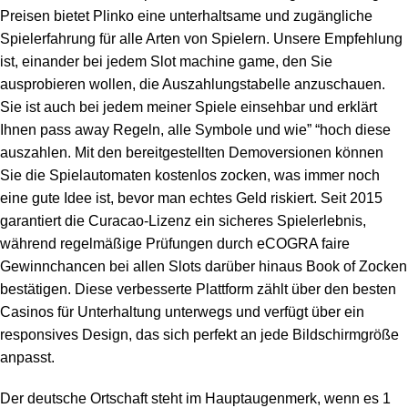
Preisen bietet Plinko eine unterhaltsame und zugängliche
Spielerfahrung für alle Arten von Spielern. Unsere Empfehlung
ist, einander bei jedem Slot machine game, den Sie
ausprobieren wollen, die Auszahlungstabelle anzuschauen.
Sie ist auch bei jedem meiner Spiele einsehbar und erklärt
Ihnen pass away Regeln, alle Symbole und wie” “hoch diese
auszahlen. Mit den bereitgestellten Demoversionen können
Sie die Spielautomaten kostenlos zocken, was immer noch
eine gute Idee ist, bevor man echtes Geld riskiert. Seit 2015
garantiert die Curacao-Lizenz ein sicheres Spielerlebnis,
während regelmäßige Prüfungen durch eCOGRA faire
Gewinnchancen bei allen Slots darüber hinaus Book of Zocken
bestätigen. Diese verbesserte Plattform zählt über den besten
Casinos für Unterhaltung unterwegs und verfügt über ein
responsives Design, das sich perfekt an jede Bildschirmgröße
anpasst.
Der deutsche Ortschaft steht im Hauptaugenmerk, wenn es 1