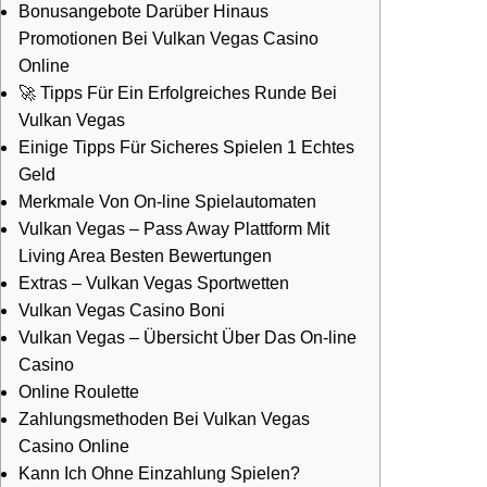
Bonusangebote Darüber Hinaus
Promotionen Bei Vulkan Vegas Casino
Online
🚀 Tipps Für Ein Erfolgreiches Runde Bei
Vulkan Vegas
Einige Tipps Für Sicheres Spielen 1 Echtes
Geld
Merkmale Von On-line Spielautomaten
Vulkan Vegas – Pass Away Plattform Mit
Living Area Besten Bewertungen
Extras – Vulkan Vegas Sportwetten
Vulkan Vegas Casino Boni
Vulkan Vegas – Übersicht Über Das On-line
Casino
Online Roulette
Zahlungsmethoden Bei Vulkan Vegas
Casino Online
Kann Ich Ohne Einzahlung Spielen?