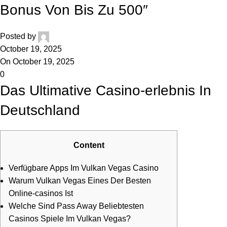
Bonus Von Bis Zu 500″
Posted by
October 19, 2025
On October 19, 2025
0
Das Ultimative Casino-erlebnis In
Deutschland
Content
Verfügbare Apps Im Vulkan Vegas Casino
Warum Vulkan Vegas Eines Der Besten
Online-casinos Ist
Welche Sind Pass Away Beliebtesten
Casinos Spiele Im Vulkan Vegas?