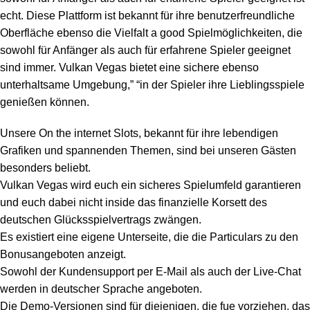
echt. Diese Plattform ist bekannt für ihre benutzerfreundliche
Oberfläche ebenso die Vielfalt a good Spielmöglichkeiten, die
sowohl für Anfänger als auch für erfahrene Spieler geeignet
sind immer. Vulkan Vegas bietet eine sichere ebenso
unterhaltsame Umgebung,” “in der Spieler ihre Lieblingsspiele
genießen können.
Unsere On the internet Slots, bekannt für ihre lebendigen
Grafiken und spannenden Themen, sind bei unseren Gästen
besonders beliebt.
Vulkan Vegas wird euch ein sicheres Spielumfeld garantieren
und euch dabei nicht inside das finanzielle Korsett des
deutschen Glücksspielvertrags zwängen.
Es existiert eine eigene Unterseite, die die Particulars zu den
Bonusangeboten anzeigt.
Sowohl der Kundensupport per E-Mail als auch der Live-Chat
werden in deutscher Sprache angeboten.
Die Demo-Versionen sind für diejenigen, die fue vorziehen, das