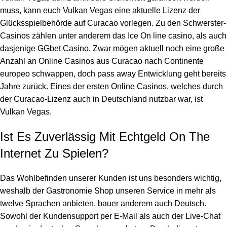
muss, kann euch Vulkan Vegas eine aktuelle Lizenz der
Glücksspielbehörde auf Curacao vorlegen. Zu den Schwerster-
Casinos zählen unter anderem das Ice On line casino, als auch
dasjenige GGbet Casino. Zwar mögen aktuell noch eine große
Anzahl an Online Casinos aus Curacao nach Continente
europeo schwappen, doch pass away Entwicklung geht bereits
Jahre zurück. Eines der ersten Online Casinos, welches durch
der Curacao-Lizenz auch in Deutschland nutzbar war, ist
Vulkan Vegas.
Ist Es Zuverlässig Mit Echtgeld On The
Internet Zu Spielen?
Das Wohlbefinden unserer Kunden ist uns besonders wichtig,
weshalb der Gastronomie Shop unseren Service in mehr als
twelve Sprachen anbieten, bauer anderem auch Deutsch.
Sowohl der Kundensupport per E-Mail als auch der Live-Chat