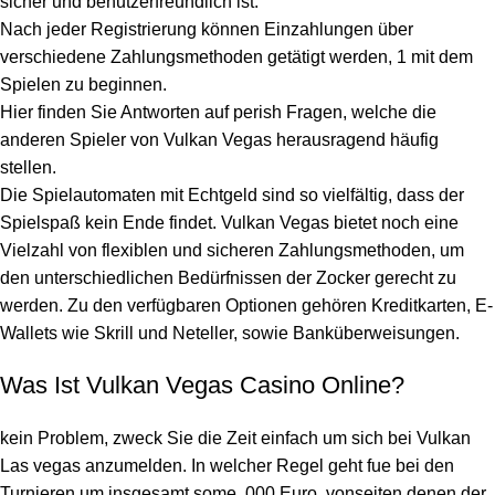
sicher und benutzerfreundlich ist.
Nach jeder Registrierung können Einzahlungen über
verschiedene Zahlungsmethoden getätigt werden, 1 mit dem
Spielen zu beginnen.
Hier finden Sie Antworten auf perish Fragen, welche die
anderen Spieler von Vulkan Vegas herausragend häufig
stellen.
Die Spielautomaten mit Echtgeld sind so vielfältig, dass der
Spielspaß kein Ende findet. Vulkan Vegas bietet noch eine
Vielzahl von flexiblen und sicheren Zahlungsmethoden, um
den unterschiedlichen Bedürfnissen der Zocker gerecht zu
werden. Zu den verfügbaren Optionen gehören Kreditkarten, E-
Wallets wie Skrill und Neteller, sowie Banküberweisungen.
Was Ist Vulkan Vegas Casino Online?
kein Problem, zweck Sie die Zeit einfach um sich bei Vulkan
Las vegas anzumelden. In welcher Regel geht fue bei den
Turnieren um insgesamt some. 000 Euro, vonseiten denen der