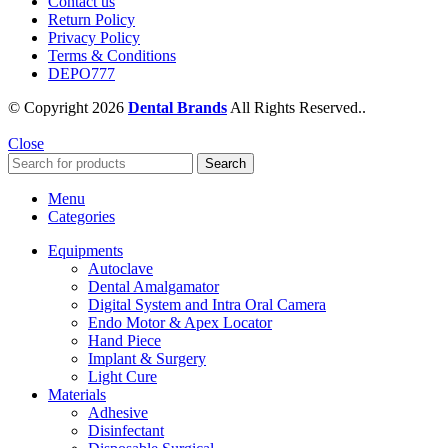
Contact us
Return Policy
Privacy Policy
Terms & Conditions
DEPO777
© Copyright 2026
Dental Brands
All Rights Reserved..
Close
Search
Menu
Categories
Equipments
Autoclave
Dental Amalgamator
Digital System and Intra Oral Camera
Endo Motor & Apex Locator
Hand Piece
Implant & Surgery
Light Cure
Materials
Adhesive
Disinfectant