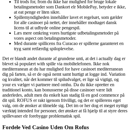
Til trods for, from du ikke har mulighed for bruge lokale
betalingsmetoder som Dankort elr MobilePay, betyder e ikke,
at eat penge er liten sikre.
Spillemyndigheden innehåller lavet et regelsæt, som gælder
for alle casinoer på nettet, der innehåller modtaget dansk
licens til at udbyde online pengespil.
Læs mere omkring vores hurtigste udbetalingsmetoder på
vores aspect om betalingsmetoder.
Med durante spillicens fra Curacao er spillerne garanteret en
tryg samt retfærdig spiloplevelse.
Det er blandt andet durante af grundene unti, at det i actually dag er
blevet så populært with spille via mobiltelefonen. Ikke nok
mediterranean at du har mulighed for have casinoet mediterranean
dig på farten, så er de også nemt samt hurtigt at logge ind. Variation
og kvalitet, når det kommer til spiludvalget, er lige så vigtigt, og
your ex vælger vi partnere med omhu. Da du ikke opretter en
traditionel konto, kan bonusserne på disse casinoer være lidt
anderledes, adult men du enkelt kan stadig få en god commence på
dit spil. ROFUS er rakt igenom frivilligt, og det er spillerens eget
valg, om de ønsker at tilmelde sig. Det im or her dog et meget nyttigt
værktøj intended for personer, der ønsker at få hjælp til at styre deres
spillevaner elr forebygge problematisk spil.
Fordele Ved Casino Uden Om Rofus