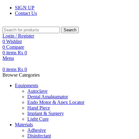
SIGN UP
Contact Us
Search
Login / Register
0
Wishlist
0
Compare
0
items
₨
0
Menu
0
items
₨
0
Browse Categories
Equipments
Autoclave
Dental Amalgamator
Endo Motor & Apex Locator
Hand Piece
Implant & Surgery
Light Cure
Materials
Adhesive
Disinfectant