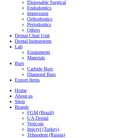
Disposable Surgical
Endodontics
Impression
Orthodontics
Periodontics
Others
Dental Chair Unit
Dental Instruments
Lab
Equipments
Materials
Burs
Carbide Burs
Diamond Burs
Export Items
Home
About us
Shop
Brands
FGM (Brazil)
UA Dental
Vericom
Imicryl (Turkey)
Tehnodent (Russia)