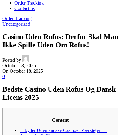
Order Tracking
Contact us
Order Tracking
Uncategorized
Casino Uden Rofus: Derfor Skal Man
Ikke Spille Uden Om Rofus!
Posted by
October 18, 2025
On October 18, 2025
0
Bedste Casino Uden Rofus Og Dansk
Licens 2025
Content
Tilbyder Udenlandske Casinoer Værktøjer Til