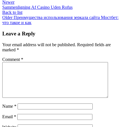
Newer
Sammenligning Af Casino Uden Rofus
Back to list
Older
Преимущества использования зеркала сайта Мостбет:
что такое и как
Leave a Reply
Your email address will not be published.
Required fields are
marked
*
Comment
*
Name
*
Email
*