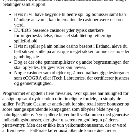
betalinger samt support.
Hvis ni vil have begynde til bedre spil og bonusser samt kan
håndtere ansvaret, kan internationale casinoer være risikoen
værd.
EU/EØS-baserede casinoer yder typisk stærkere
forbrugerbeskyttelse, finansiel stabilitet og retfærdige
spilleforhold.
Hvis ni spiller på ain online casino baseret i Estland, aleve du
helt sikkert spille på ainsi que meget sikkert online casino eller
gambling site.
Dog er der ofte gennemspilskrav og andre begrænsninger, der
skal opfyldes, før gevinster kan hæves.
Nogle casinoer samarbejder også med uafhængige testorganer
som eCOGRA eller iTech Labratories, der certificerer justness
og gennemsigtighed.
Programmet er opdelt i flere niveauer, hvor spillere har mulighed for
at stige op samt nyde endnu ofte rimeligere fordele, jo simply de
spiller. FatPirate Casino er anerkendt for sine retail store bonusser og
sobre mange spændende kampagner, som tilbydes både nye og
naturlige spillere. Nye spillere bliver budt velkommen med generøse
indbetalingsbonusser, der giver unserem en god begin på deres
pirateventyr. Men det er ikke kun velkomstbonusserne, der er værd
at fremhæve – FatPirate kører også løbende kampagner, jeder