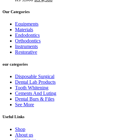
price
₨ 15,000.
price
₨ 10,500.
was:
is:
Our Categories
₨ 5,000.
₨ 4,500.
Equipments
Materials
Endodontics
Orthodontics
Instruments
Restorative
our categories
Disposable Surgical
Dental Lab Products
Tooth Whitening
Cements And Luting
Dental Burs & Files
See More
Useful Links
Shop
About us