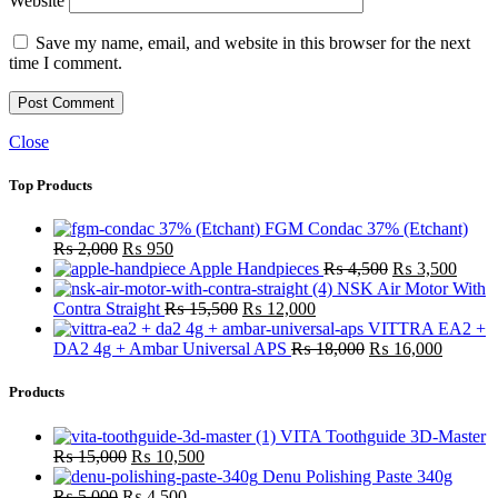
Website
Save my name, email, and website in this browser for the next
time I comment.
Close
Top Products
FGM Condac 37% (Etchant)
Original
Current
₨
2,000
₨
950
price
price
Original
Curre
Apple Handpieces
₨
4,500
₨
3,500
was:
is:
price
price
NSK Air Motor With
₨ 2,000.
₨ 950.
Original
Current
was:
is:
Contra Straight
₨
15,500
₨
12,000
price
price
₨ 4,500.
₨ 3,
VITTRA EA2 +
was:
is:
Original
Current
DA2 4g + Ambar Universal APS
₨
18,000
₨
16,000
₨ 15,500.
₨ 12,000.
price
price
was:
is:
Products
₨ 18,000.
₨ 16,0
VITA Toothguide 3D-Master
Original
Current
₨
15,000
₨
10,500
price
price
Denu Polishing Paste 340g
Original
was:
Current
is:
₨
5,000
₨
4,500