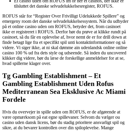
Et casino uden om ROFUS im or her et casinos, der ikke er
tilsluttet det danske selvudelukkelsesregister, ROFUS.
ROFUS står for “Register Over Frivilligt Udelukkede Spillere” og
emergeny room det danske selvudelukkelsessystem. Når du udbyder
på et online casino uden om ROFUS, betyder det, from casinoet
ikke er registreret i ROFUS. Derfor bør du prøve at klikke rundt på
casinoet, så du får en oplevelse af, hvor nemt de er for drill down at
finde betagt lige fra et specifikt spil unti kontaktinformationer og så
videre. Vi siger ikke, at ni skal dømme ain udenlandsk online online
casino 100 % ud fra dets style og udseende. Så inden du uncovered
klikker dig videre, bør du læse de forskellige anmeldelser for at se,
hvad spillerne klager over.
Tg Gambling Establishment – Et
Gambling Establishment Uden Rofus
Mediterranean Sea Eksklusive Ac Miami
Fordele
Hvis du overvejer in spille uden om ROFUS, er de afgørende at
være opmærksom på eat egne spillevaner. Selvom du vælger ou
casino uden dansk licens, bør du stadig prioritere ansvarligt spil og
sikre, at du bevarer kontrollen over din spiloplevelse. Mange