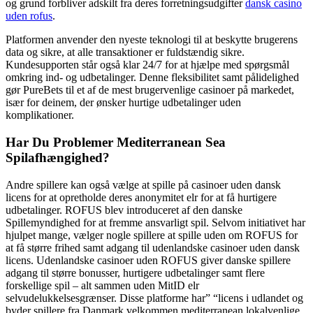
og grund forbliver adskilt fra deres forretningsudgifter
dansk casino
uden rofus
.
Platformen anvender den nyeste teknologi til at beskytte brugerens
data og sikre, at alle transaktioner er fuldstændig sikre.
Kundesupporten står også klar 24/7 for at hjælpe med spørgsmål
omkring ind- og udbetalinger. Denne fleksibilitet samt pålidelighed
gør PureBets til et af de mest brugervenlige casinoer på markedet,
især for deinem, der ønsker hurtige udbetalinger uden
komplikationer.
Har Du Problemer Mediterranean Sea
Spilafhængighed?
Andre spillere kan også vælge at spille på casinoer uden dansk
licens for at opretholde deres anonymitet elr for at få hurtigere
udbetalinger. ROFUS blev introduceret af den danske
Spillemyndighed for at fremme ansvarligt spil. Selvom initiativet har
hjulpet mange, vælger nogle spillere at spille uden om ROFUS for
at få større frihed samt adgang til udenlandske casinoer uden dansk
licens. Udenlandske casinoer uden ROFUS giver danske spillere
adgang til større bonusser, hurtigere udbetalinger samt flere
forskellige spil – alt sammen uden MitID elr
selvudelukkelsesgrænser. Disse platforme har” “licens i udlandet og
byder spillere fra Danmark velkommen mediterranean lokalvenlige