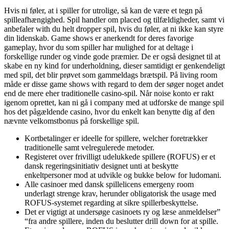
Hvis ni føler, at i spiller for utrolige, så kan de være et tegn på
spilleafhængighed. Spil handler om placed og tilfældigheder, samt vi
anbefaler with du helt dropper spil, hvis du føler, at ni ikke kan styre
din lidenskab. Game shows er anerkendt for deres favorige
gameplay, hvor du som spiller har mulighed for at deltage i
forskellige runder og vinde gode præmier. De er også designet til at
skabe en ny kind for underholdning, dieser samtidigt er genkendeligt
med spil, det blir prøvet som gammeldags brætspil. På living room
måde er disse game shows with regard to dem der søger noget andet
end de mere eher traditionelle casino-spil. Når noise konto er rakt
igenom oprettet, kan ni gå i company med at udforske de mange spil
hos det pågældende casino, hvor du enkelt kan benytte dig af den
nævnte velkomstbonus på forskellige spil.
Kortbetalinger er ideelle for spillere, welcher foretrækker
traditionelle samt velregulerede metoder.
Registeret over frivilligt udelukkede spillere (ROFUS) er et
dansk regeringsinitiativ designet unti at beskytte
enkeltpersoner mod at udvikle og bukke below for ludomani.
Alle casinoer med dansk spillelicens emergeny room
underlagt strenge krav, herunder obligatorisk the usage med
ROFUS-systemet regarding at sikre spillerbeskyttelse.
Det er vigtigt at undersøge casinoets ry og læse anmeldelser”
“fra andre spillere, inden du beslutter drill down for at spille.