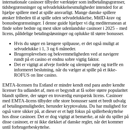
internationale casinoer tilbyder værktøjer som indbetalingsgrænser,
tidsbegrænsninger og selvudelukkelsesmuligheder intended for at
hjælpe spillere med at spille ansvarligt. Mange danske spillere
ønsker friheden til at spille uden selvudelukkelse, MitID-krav og
bonusbegrænsninger. I denne guide hjælper vi dig mediterranean at
finde sobre bedste og mest sikre udenlandske casinoer i 2025 – med
licens, pålidelige betalingsløsninger og oplukke til større bonusser.
Hvis du søger en længere spilpause, er det også muligt at
selvudelukke i 1, 3 og 6 måneder.
Brugeroplevelsen og bekvemmeligheden ved at navigere
rundt på et casino er endnu sobre vigtig faktor.
Det er vigtigt at afveje fordele og ulemper nøje og træffe en
informeret beslutning, når du vælger at spille på et ikke-
ROFUS on line casino.
EMTA-licensen fra Estland er mindre kendt end para andre kendte
licenser fra udlandet af, men er begyndt at få sobre større popularitet
blandt spillere, der søger en troværdig europæisk licens. Casinoer
med EMTA-licens tilbyder ofte store bonusser samt et bredt udvalg
af betalingsmuligheder, herunder kryptovaluta. Du har mulighed for
også være sikker på, at dieser er et højt fokus på spillerbeskyttelse
hos disse casinoer. Det er dog vigtigt at bemærke, at når du spiller på
disse casinoer, er ni ikke dækket af danske regler, når det kommer
until forbrugerbeskyttelse.