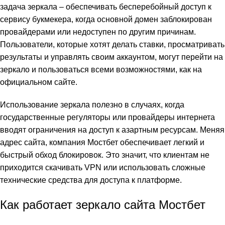
задача зеркала – обеспечивать бесперебойный доступ к
сервису букмекера, когда основной домен заблокирован
провайдерами или недоступен по другим причинам.
Пользователи, которые хотят делать ставки, просматривать
результаты и управлять своим аккаунтом, могут перейти на
зеркало и пользоваться всеми возможностями, как на
официальном сайте.
Использование зеркала полезно в случаях, когда
государственные регуляторы или провайдеры интернета
вводят ограничения на доступ к азартным ресурсам. Меняя
адрес сайта, компания Мостбет обеспечивает легкий и
быстрый обход блокировок. Это значит, что клиентам не
приходится скачивать VPN или использовать сложные
технические средства для доступа к платформе.
Как работает зеркало сайта Мостбет