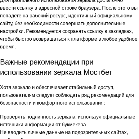
Для правильного использования зеркала достаточно
ввести ссылку в адресной строке браузера. После этого вы
попадете на рабочий ресурс, идентичный официальному
сайту, без необходимости совершать дополнительные
настройки. Рекомендуется сохранять ссылку в закладках,
чтобы быстро возвращаться к платформе в любое удобное
время.
Важные рекомендации при
использовании зеркала Мостбет
Хотя зеркало и обеспечивает стабильный доступ,
пользователям следует соблюдать ряд рекомендаций для
безопасности и комфортного использования:
Проверять подлинность зеркала, используя официальные
источники информации от букмекера.
Не вводить личные данные на подозрительных сайтах,