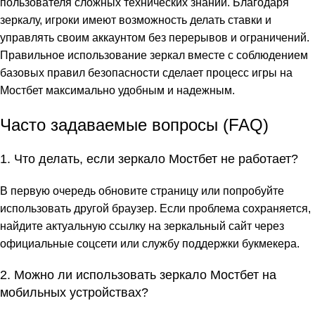
пользователя сложных технических знаний. Благодаря
зеркалу, игроки имеют возможность делать ставки и
управлять своим аккаунтом без перерывов и ограничений.
Правильное использование зеркал вместе с соблюдением
базовых правил безопасности сделает процесс игры на
Мостбет максимально удобным и надежным.
Часто задаваемые вопросы (FAQ)
1. Что делать, если зеркало Мостбет не работает?
В первую очередь обновите страницу или попробуйте
использовать другой браузер. Если проблема сохраняется,
найдите актуальную ссылку на зеркальный сайт через
официальные соцсети или службу поддержки букмекера.
2. Можно ли использовать зеркало Мостбет на
мобильных устройствах?