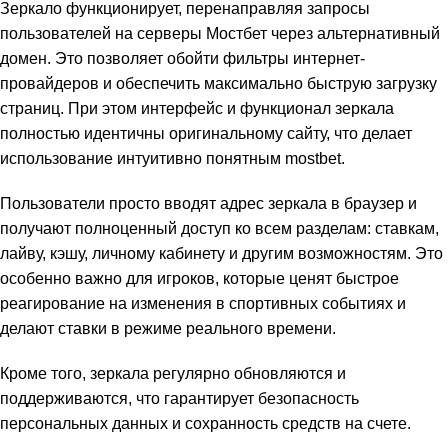
Зеркало функционирует, перенаправляя запросы
пользователей на серверы Мостбет через альтернативный
домен. Это позволяет обойти фильтры интернет-
провайдеров и обеспечить максимально быструю загрузку
страниц. При этом интерфейс и функционал зеркала
полностью идентичны оригинальному сайту, что делает
использование интуитивно понятным
mostbet
.
Пользователи просто вводят адрес зеркала в браузер и
получают полноценный доступ ко всем разделам: ставкам,
лайву, кэшу, личному кабинету и другим возможностям. Это
особенно важно для игроков, которые ценят быстрое
реагирование на изменения в спортивных событиях и
делают ставки в режиме реального времени.
Кроме того, зеркала регулярно обновляются и
поддерживаются, что гарантирует безопасность
персональных данных и сохранность средств на счете.