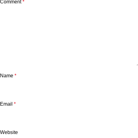
Comment
*
Name
*
Email
*
Website