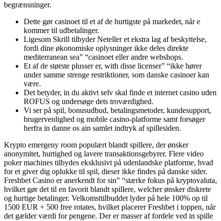
begrænsninger.
Dette gør casinoet til et af de hurtigste på markedet, når e
kommer til udbetalinger.
Ligesom Skrill tilbyder Neteller et ekstra lag af beskyttelse,
fordi dine økonomiske oplysninger ikke deles direkte
mediterranean sea” “casinoet eller andre webshops.
Et af de største plusser er, with disse licenser” “ikke hører
under samme strenge restriktioner, som danske casinoer kan
være.
Det betyder, in du aktivt selv skal finde et internet casino uden
ROFUS og undersøge dets troværdighed.
Vi ser på spil, bonusudbud, betalingsmetoder, kundesupport,
brugervenlighed og mobile casino-platforme samt forsøger
herfra in danne os ain samlet indtryk af spillesiden.
Krypto emergeny room populært blandt spillere, der ønsker
anonymitet, hurtighed og lavere transaktionsgebyrer. Flere video
poker machines tilbydes eksklusivt på udenlandske platforme, hvad
for et giver dig oplukke til spil, dieser ikke findes på danske sider.
Freshbet Casino er anerkendt for sin” “stærke fokus på kryptovaluta,
hvilket gør det til en favorit blandt spillere, welcher ønsker diskrete
og hurtige betalinger. Velkomsttilbuddet lyder på hele 100% op til
1500 EUR + 500 free rotates, hvilket placerer Freshbet i toppen, når
det gælder værdi for pengene. Der er masser af fordele ved in spille