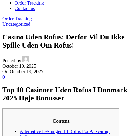
Order Tracking
Contact us
Order Tracking
Uncategorized
Casino Uden Rofus: Derfor Vil Du Ikke
Spille Uden Om Rofus!
Posted by
October 19, 2025
On October 19, 2025
0
Top 10 Casinoer Uden Rofus I Danmark
2025 Høje Bonusser
Content
Alternative Løsninger Til Rofus For Ansvarligt