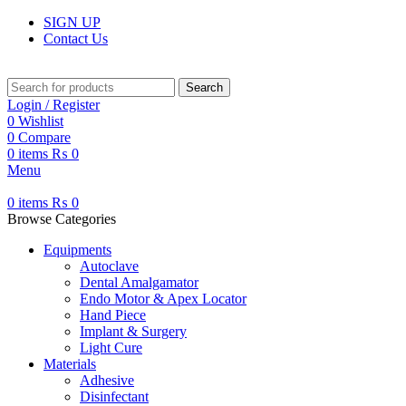
SIGN UP
Contact Us
Search
Login / Register
0
Wishlist
0
Compare
0
items
₨
0
Menu
0
items
₨
0
Browse Categories
Equipments
Autoclave
Dental Amalgamator
Endo Motor & Apex Locator
Hand Piece
Implant & Surgery
Light Cure
Materials
Adhesive
Disinfectant