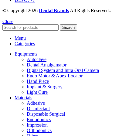
DEPO777
© Copyright 2026
Dental Brands
All Rights Reserved..
Close
Search
Menu
Categories
Equipments
Autoclave
Dental Amalgamator
Digital System and Intra Oral Camera
Endo Motor & Apex Locator
Hand Piece
Implant & Surgery
Light Cure
Materials
Adhesive
Disinfectant
Disposable Surgical
Endodontics
Impression
Orthodontics
Others