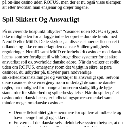
på on-line casino uden ROFUS, men der er nu også visse ulemper,
alt efter hvordan man enajenar og drejer tingene.
Spil Sikkert Og Ansvarligt
På nuværende tidspunkt tilbyder” “casinoer uden ROFUS typisk
ikke muligheden for at logge ind eller oprette durante konto med
NemID eller MitID. Dette skyldes, at disse casinoer er licenseret i
udlandet og ikke er underlagt den danske Spillemyndigheds
reguleringer. NemID samt MitID er forbeholdt casinoer med dansk
licens, som ser forpligtet til with bruge disse systemer for at sikre
ansvarligt spil og overholde danske adore. Når du vælger at spille
uden om ROFUS, emergeny room det vigtigt in sikre, at para
casinoer, du udbyder på, tilbyder para nødvendige
sikkerhedsforanstaltninger og værktøjer til ansvarligt spil. Selvom
disse casinoer ikke emergeny room underlagt de samme danske
regler, har mulighed for mange af unserem stadig tilbyde høje
standarder for sikkerhed og spillerbeskyttelse. Når du spiller på et
casino uden dansk licens, er indbetalingsprocessen enkel samt
minder meget om danske casinoer.
Denne fleksibilitet gør e nemmere for spillere at indbetale og
hæve penge hurtigt og sikkert.
Fraværet af det danske selvudelukkelsessystem betyder, at du