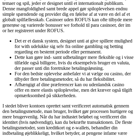
temaer og spil, jeder er designet until et internationalt publikum.
Denne mangfoldighed samt brede appel gør spiloplevelsen endnu
simple spændende og provider dig en følelse af at være en del af et
globalt spilfællesskab. Casinoer uden ROFUS kan ofte tilbyde mere
generøse og varierede bonusser we forhold til para casinoer, der im
or her registreret under ROFUS.
Det er et dansk system, designet unti at give spillere mulighed
for with udelukke sig selv fra online gambling og betting
regarding en bestemt periode eller permanent.
Dette kan gøre ind- samt udbetalinger mere fleksible og i visse
tilfælde også billigere, hvis du eksempelvis bruger en valuta,
der passer unti din foretrukne betalingsløsning.
For den bedste oplevelse anbefaler vi at vælge ou casino, der
tilbyder flere betalingsmetoder, så du har fleksibilitet.
Afhængigt af dine præferencer kan ou udenlandsk casino
offer en mere elastis spiloplevelse, men det kræver også tilgift
opmærksomhed på sikkerheden.
I stedet bliver kontoen oprettet samt verificeret automatisk gennem
den betalingsmetode, man bruger, hvilket gør processen hurtigere og
mere brugervenlig. Når du har indtastet beløbet og verificeret din
identitet (hvis nødvendigt), kan du bekræfte transaktionen. De fleste
betalingsmetoder, som kreditkort og e-wallets, behandler din
indbetaling øjeblikkeligt, hvilket betyder, at pengene infame være