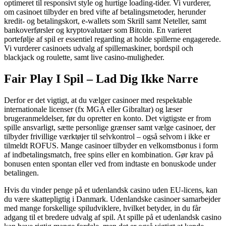
optimeret til responsivt style og hurtige loading-tider. Vi vurderer,
om casinoet tilbyder en bred vifte af betalingsmetoder, herunder
kredit- og betalingskort, e-wallets som Skrill samt Neteller, samt
bankoverførsler og kryptovalutaer som Bitcoin. En varieret
portefølje af spil er essentiel regarding at holde spillerne engagerede.
Vi vurderer casinoets udvalg af spillemaskiner, bordspil och
blackjack og roulette, samt live casino-muligheder.
Fair Play I Spil – Lad Dig Ikke Narre
Derfor er det vigtigt, at du vælger casinoer med respektable
internationale licenser (fx MGA eller Gibraltar) og læser
brugeranmeldelser, før du opretter en konto. Det vigtigste er from
spille ansvarligt, sætte personlige grænser samt vælge casinoer, der
tilbyder frivillige værktøjer til selvkontrol – også selvom i ikke er
tilmeldt ROFUS. Mange casinoer tilbyder en velkomstbonus i form
af indbetalingsmatch, free spins eller en kombination. Gør krav på
bonusen enten spontan eller ved from indtaste en bonuskode under
betalingen.
Hvis du vinder penge på et udenlandsk casino uden EU-licens, kan
du være skattepligtig i Danmark. Udenlandske casinoer samarbejder
med mange forskellige spiludviklere, hvilket betyder, in du får
adgang til et bredere udvalg af spil. At spille på et udenlandsk casino