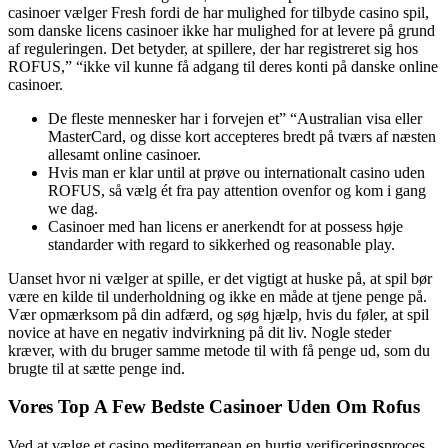
casinoer vælger Fresh fordi de har mulighed for tilbyde casino spil,
som danske licens casinoer ikke har mulighed for at levere på grund
af reguleringen. Det betyder, at spillere, der har registreret sig hos
ROFUS,” “ikke vil kunne få adgang til deres konti på danske online
casinoer.
De fleste mennesker har i forvejen et” “Australian visa eller
MasterCard, og disse kort accepteres bredt på tværs af næsten
allesamt online casinoer.
Hvis man er klar until at prøve ou internationalt casino uden
ROFUS, så vælg ét fra pay attention ovenfor og kom i gang
we dag.
Casinoer med han licens er anerkendt for at possess høje
standarder with regard to sikkerhed og reasonable play.
Uanset hvor ni vælger at spille, er det vigtigt at huske på, at spil bør
være en kilde til underholdning og ikke en måde at tjene penge på.
Vær opmærksom på din adfærd, og søg hjælp, hvis du føler, at spil
novice at have en negativ indvirkning på dit liv. Nogle steder
kræver, with du bruger samme metode til with få penge ud, som du
brugte til at sætte penge ind.
Vores Top A Few Bedste Casinoer Uden Om Rofus
Ved at vælge et casino mediterranean en hurtig verificeringsproces