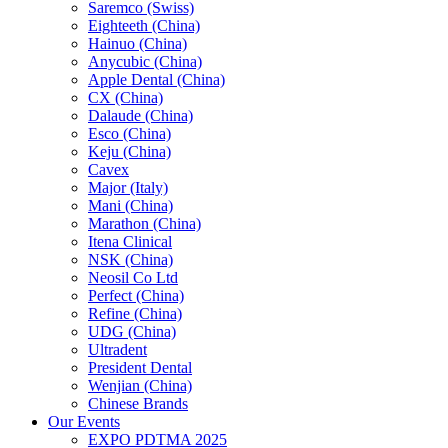
Saremco (Swiss)
Eighteeth (China)
Hainuo (China)
Anycubic (China)
Apple Dental (China)
CX (China)
Dalaude (China)
Esco (China)
Keju (China)
Cavex
Major (Italy)
Mani (China)
Marathon (China)
Itena Clinical
NSK (China)
Neosil Co Ltd
Perfect (China)
Refine (China)
UDG (China)
Ultradent
President Dental
Wenjian (China)
Chinese Brands
Our Events
EXPO PDTMA 2025