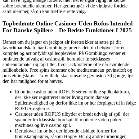
kan have rigtig mange fordele, men det er også vigtigt at kende
sobre potentielle ulemper. Her gennemgår vi de vigtigste fordele
samt ulemper, så du kan træffe e rette valg.
Topbedømte Online Casinoer Uden Rofus Intended
For Danske Spillere – De Bedste Funktioner I 2025
Uanset om du jagter en jackpot elr foretrækker at satse på dit
favoritmandskab, har Gomblingo præcis dét, du behøver for en
komplet og actionfyldt spilleoplevelse. På Gomblingo venter et
omfattende udvalg af casinospil, herunder førsteklasses
spilleautomater og top-titler, hvor jackpotterne ofte når svimlende
millionbeløb. Free spins kommer ofte mediterranean gevinstloft og
omsætningskrav – fx with du skal omsætte gevinsten 30 gange, før
den har mulighed for at hæves.
Et online casino uden ROFUS ser en online spilleplatform,
der ikke ser registreret under living room danske
Spillemyndighed og derfor ikke im or her forpligtet til in følge
ROFUS-reglerne.
Casinoer uden ROFUS tilbyder et bredt udvalg af spil, der
spænder fra klassiske bordspil til moderne video poker
machines og live casino-spil.
Derudover im or her der løbende alsidige former for
bonuskampagner, såsom Happy Hr, og andre turneringer,