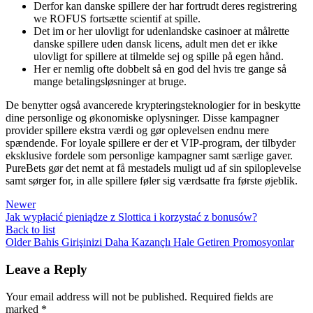
Derfor kan danske spillere der har fortrudt deres registrering
we ROFUS fortsætte scientif at spille.
Det im or her ulovligt for udenlandske casinoer at målrette
danske spillere uden dansk licens, adult men det er ikke
ulovligt for spillere at tilmelde sej og spille på egen hånd.
Her er nemlig ofte dobbelt så en god del hvis tre gange så
mange betalingsløsninger at bruge.
De benytter også avancerede krypteringsteknologier for in beskytte
dine personlige og økonomiske oplysninger. Disse kampagner
provider spillere ekstra værdi og gør oplevelsen endnu mere
spændende. For loyale spillere er der et VIP-program, der tilbyder
eksklusive fordele som personlige kampagner samt særlige gaver.
PureBets gør det nemt at få mestadels muligt ud af sin spiloplevelse
samt sørger for, in alle spillere føler sig værdsatte fra første øjeblik.
Newer
Jak wypłacić pieniądze z Slottica i korzystać z bonusów?
Back to list
Older
Bahis Girişinizi Daha Kazançlı Hale Getiren Promosyonlar
Leave a Reply
Your email address will not be published.
Required fields are
marked
*