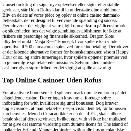
Uanset omkring du søger nye oplevelser eller sigter efter stabile
gevinster, står Uden Rofus klar til in understøtte dine ambitioner.
Bliv en delete af vores pièce og oplev et online casino danmark-
fællesskab, der er designet til vedvarende spænding og succes.
Derudover er det vigtigt at være tilgift opmærksom på licensforhold
og sikkerheden hos det valgte gambling establishment for ikke at
risikere sin personlige og finansielle sikkerhed. Dragon Slots
tilbyder et unikt “Mega Reel”-koncept, hvor spillere kan vinde
operative til 500 cuma-cuma spins ved første indbetaling. Derudover
er der løbende alternative former for bonuskampagner, såsom Happy
Hour or so, og andre turneringer, hvor spillere optjener præmier ved
in gennemføre spilrelaterede missioner. Selvom udenlandske
casinoer giver større frihed, er det vigtigt at spille ansvarligt.
Top Online Casinoer Uden Rofus
For at aktivere bonussen skal spilleren mark oprette en konto på det
pågældende casino. Der er ingen krav om at foretage sobre
indbetaling for with kvalificere sig until bonussen. Dog kræver
nogle casinoer, at man bekræfter desprovisto identitet, før bonussen
kan benyttes. Men da Curacao ikke er en del af EU, skal spillere
betale skat af deres gevinster, hvilket gør, with vi ikke har mulighed
for at give det samme vurdering som durante licens fra The island of
malta eller Estland. Mange der ønsker with spille hos udenlandske