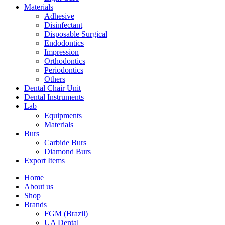
Materials
Adhesive
Disinfectant
Disposable Surgical
Endodontics
Impression
Orthodontics
Periodontics
Others
Dental Chair Unit
Dental Instruments
Lab
Equipments
Materials
Burs
Carbide Burs
Diamond Burs
Export Items
Home
About us
Shop
Brands
FGM (Brazil)
UA Dental