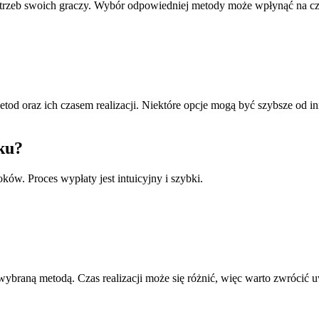
trzeb swoich graczy. Wybór odpowiedniej metody może wpłynąć na czas 
tod oraz ich czasem realizacji. Niektóre opcje mogą być szybsze od i
ku?
ków. Proces wypłaty jest intuicyjny i szybki.
wybraną metodą. Czas realizacji może się różnić, więc warto zwrócić 