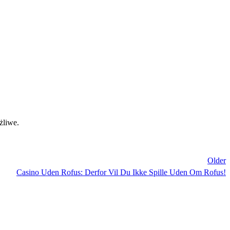
żliwe.
Older
Casino Uden Rofus: Derfor Vil Du Ikke Spille Uden Om Rofus!