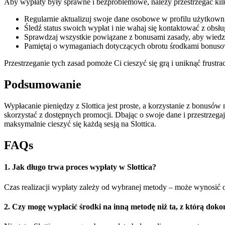
Aby wypłaty były sprawne i bezproblemowe, należy przestrzegać ki
Regularnie aktualizuj swoje dane osobowe w profilu użytkown
Śledź status swoich wypłat i nie wahaj się kontaktować z obsłu
Sprawdzaj wszystkie powiązane z bonusami zasady, aby wiedz
Pamiętaj o wymaganiach dotyczących obrotu środkami bonus
Przestrzeganie tych zasad pomoże Ci cieszyć się grą i uniknąć frustra
Podsumowanie
Wypłacanie pieniędzy z Slottica jest proste, a korzystanie z bonu
skorzystać z dostępnych promocji. Dbając o swoje dane i przestrzega
maksymalnie cieszyć się każdą sesją na Slottica.
FAQs
1. Jak długo trwa proces wypłaty w Slottica?
Czas realizacji wypłaty zależy od wybranej metody – może wynosić o
2. Czy mogę wypłacić środki na inną metodę niż ta, z którą dok