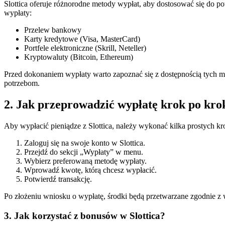
Slottica oferuje różnorodne metody wypłat, aby dostosować się do po
wypłaty:
Przelew bankowy
Karty kredytowe (Visa, MasterCard)
Portfele elektroniczne (Skrill, Neteller)
Kryptowaluty (Bitcoin, Ethereum)
Przed dokonaniem wypłaty warto zapoznać się z dostępnością tych me
potrzebom.
2. Jak przeprowadzić wypłatę krok po kro
Aby wypłacić pieniądze z Slottica, należy wykonać kilka prostych kro
Zaloguj się na swoje konto w Slottica.
Przejdź do sekcji „Wypłaty” w menu.
Wybierz preferowaną metodę wypłaty.
Wprowadź kwotę, którą chcesz wypłacić.
Potwierdź transakcję.
Po złożeniu wniosku o wypłatę, środki będą przetwarzane zgodnie z 
3. Jak korzystać z bonusów w Slottica?