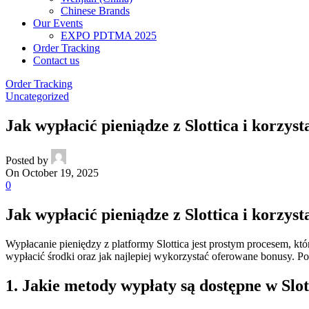
Chinese Brands
Our Events
EXPO PDTMA 2025
Order Tracking
Contact us
Order Tracking
Uncategorized
Jak wypłacić pieniądze z Slottica i korzys
Posted by
On October 19, 2025
0
Jak wypłacić pieniądze z Slottica i korzys
Wypłacanie pieniędzy z platformy Slottica jest prostym procesem, 
wypłacić środki oraz jak najlepiej wykorzystać oferowane bonusy. P
1. Jakie metody wypłaty są dostępne w Slot