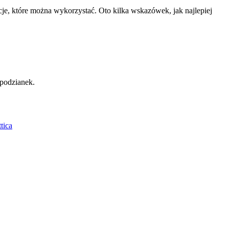
cje, które można wykorzystać. Oto kilka wskazówek, jak najlepiej
spodzianek.
ttica