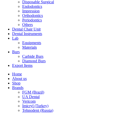
Disposable Surgical
Endodontics
Impression
Orthodontics
Periodontics
Others
Dental Chair Unit
Dental Instruments
Lab
Equipments
Materials
Burs
Carbide Burs
Diamond Burs
Export Items
Home
About us
Shop
Brands
FGM (Brazil)
UA Dental
Vericom
Imicryl (Turkey)
Tehnodent (Russia)