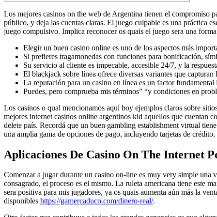
Los mejores casinos on the web de Argentina tienen el compromiso par
público, y deja las cuentas claras. El juego culpable es una práctica 
juego compulsivo. Implica reconocer os quais el juego sera una forma 
Elegir un buen casino online es uno de los aspectos más importa
Si prefieres tragamonedas con funciones para bonificación, sí
Su servicio al cliente es impecable, accesible 24/7, y la respues
El blackjack sobre línea ofrece diversas variantes que capturan 
La reputación para un casino en línea es un factor fundamental l
Puedes, pero comprueba mis términos” “y condiciones en problem
Los casinos o qual mencionamos aquí boy ejemplos claros sobre sitios 
mejores internet casinos online argentinos kid aquellos que cuentan 
delete país. Recordá que un buen gambling establishment virtual tiene 
una amplia gama de opciones de pago, incluyendo tarjetas de crédito, bi
Aplicaciones De Casino On The Internet P
Comenzar a jugar durante un casino on-line es muy very simple una vez
consagrado, el proceso es el mismo. La ruleta americana tiene este mar
sera positiva para mis jugadores, ya os quais aumenta aún más la vent
disponibles
https://gamercaduco.com/dinero-real/
.