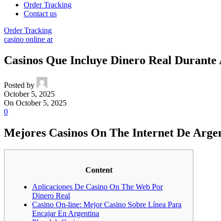
Order Tracking
Contact us
Order Tracking
casino online ar
Casinos Que Incluye Dinero Real Durante A
Posted by
October 5, 2025
On October 5, 2025
0
Mejores Casinos On The Internet De Argen
Content
Aplicaciones De Casino On The Web Por
Dinero Real
Casino On-line: Mejor Casino Sobre Línea Para
Encajar En Argentina