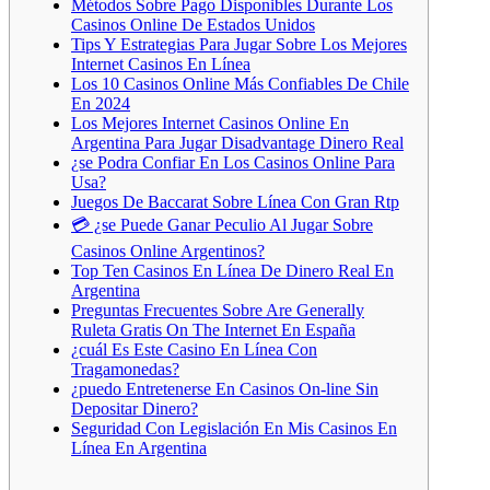
Métodos Sobre Pago Disponibles Durante Los
Casinos Online De Estados Unidos
Tips Y Estrategias Para Jugar Sobre Los Mejores
Internet Casinos En Línea
Los 10 Casinos Online Más Confiables De Chile
En 2024
Los Mejores Internet Casinos Online En
Argentina Para Jugar Disadvantage Dinero Real
¿se Podra Confiar En Los Casinos Online Para
Usa?
Juegos De Baccarat Sobre Línea Con Gran Rtp
💳 ¿se Puede Ganar Peculio Al Jugar Sobre
Casinos Online Argentinos?
Top Ten Casinos En Línea De Dinero Real En
Argentina
Preguntas Frecuentes Sobre Are Generally
Ruleta Gratis On The Internet En España
¿cuál Es Este Casino En Línea Con
Tragamonedas?
¿puedo Entretenerse En Casinos On-line Sin
Depositar Dinero?
Seguridad Con Legislación En Mis Casinos En
Línea En Argentina