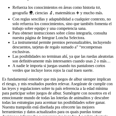
Refuerza los conocimientos en áreas como historia 📜,
geografía 🌍, ciencias 🔬, matemáticas ➕ y mucho más.
Con reglas sencillas y adaptabilidad a cualquier contexto, no
solo refuerza los conocimientos, sino que también fomenta el
trabajo sobre equipo y una competencia sana.
Para obtener instrucciones sobre cómo integrarla, consulta
nuestra página de Integrar Loncha Selectora.
La instrumental permite premios personalizables, incluyendo
descuentos, tarjetas de regalo sumado a” “recompensas
exclusivas.
Las posibilidades no terminan ahí, ya que las ruedas aleatorias
son definitivamente más interesantes cuando usas 2 o más…
A nadie le importa si juegas usando tus pantalones cortos
verdes que incluye loros rojos la cual traen suerte.
Es fundamental entender que mis juegos de albur siempre implican
el riesgo, y mis resultados pueden relevar. Asegúrate de cumplir con
las leyes y regulaciones sobre tu país referencia a la edad mínima
para participar sobre juegos de albur. Sumérgete con nosotros en el
emocionante mundo de todas las loterías de animalitos y descubre
todas las estrategias para acentuar tus posibilidades sobre ganar.
Nuestra trampolín está diseñada pra ofrecerte las mejores
herramientas y datos actualizados para os quais puedas tomar