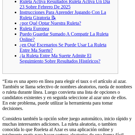
Ruleta Activa Resultados Ruleta Activa Un Dia
23 Sobre Febrero De 2025
Instrucciones Para Aprender Jugando Con La
Ruleta Giratoria 📝
¿por Qué Optar Nuestra Ruleta?
Ruleta Europea
Puedo Guardar Sumado A Compatir La Ruleta
Online?
¿en Qué Escenarios Se Puede Usar La Ruleta
Entre Ma Suerte?
¿la Ruleta Entre Ma Suerte Admite El
Seguimiento Sobre Resultados Históricos?
“Esta es una apero en línea para elegir el taux o el artículo al azar.
También se llama selectivo de nombres aleatorios, rueda de nombres
o ruleta durante línea. Luego convierta una lista de opciones o
candidatos existentes y en seguida seleccione al azar uno de ellos.
En este problema, puede utilizar la herramienta para tomar
decisiones.
Considera también la opción sobre juego automático, inicio rápido y
muchas interesantes adiciones. La ruleta aleatoria, o tambien
conocida lo que Rueleta al Azar es una aplicación online y
totalmente gratis para hacer sorteos aleatorios de una forma fácil