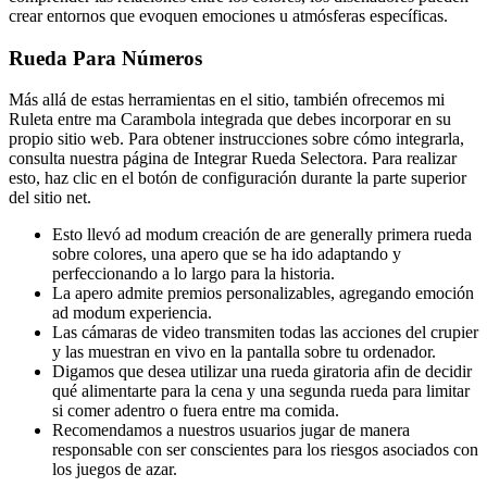
crear entornos que evoquen emociones u atmósferas específicas.
Rueda Para Números
Más allá de estas herramientas en el sitio, también ofrecemos mi
Ruleta entre ma Carambola integrada que debes incorporar en su
propio sitio web. Para obtener instrucciones sobre cómo integrarla,
consulta nuestra página de Integrar Rueda Selectora. Para realizar
esto, haz clic en el botón de configuración durante la parte superior
del sitio net.
Esto llevó ad modum creación de are generally primera rueda
sobre colores, una apero que se ha ido adaptando y
perfeccionando a lo largo para la historia.
La apero admite premios personalizables, agregando emoción
ad modum experiencia.
Las cámaras de video transmiten todas las acciones del crupier
y las muestran en vivo en la pantalla sobre tu ordenador.
Digamos que desea utilizar una rueda giratoria afin de decidir
qué alimentarte para la cena y una segunda rueda para limitar
si comer adentro o fuera entre ma comida.
Recomendamos a nuestros usuarios jugar de manera
responsable con ser conscientes para los riesgos asociados con
los juegos de azar.