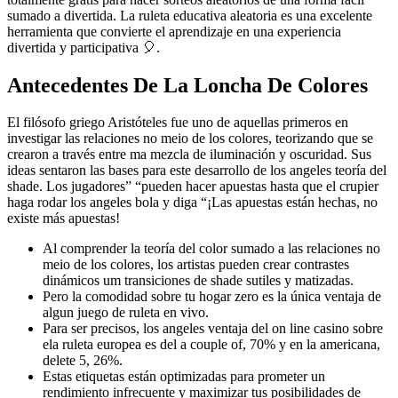
sumado a divertida. La ruleta educativa aleatoria es una excelente
herramienta que convierte el aprendizaje en una experiencia
divertida y participativa 🎈.
Antecedentes De La Loncha De Colores
El filósofo griego Aristóteles fue uno de aquellas primeros en
investigar las relaciones no meio de los colores, teorizando que se
crearon a través entre ma mezcla de iluminación y oscuridad. Sus
ideas sentaron las bases para este desarrollo de los angeles teoría del
shade. Los jugadores” “pueden hacer apuestas hasta que el crupier
haga rodar los angeles bola y diga “¡Las apuestas están hechas, no
existe más apuestas!
Al comprender la teoría del color sumado a las relaciones no
meio de los colores, los artistas pueden crear contrastes
dinámicos um transiciones de shade sutiles y matizadas.
Pero la comodidad sobre tu hogar zero es la única ventaja de
algun juego de ruleta en vivo.
Para ser precisos, los angeles ventaja del on line casino sobre
ela ruleta europea es del a couple of, 70% y en la americana,
delete 5, 26%.
Estas etiquetas están optimizadas para prometer un
rendimiento infrecuente y maximizar tus posibilidades de