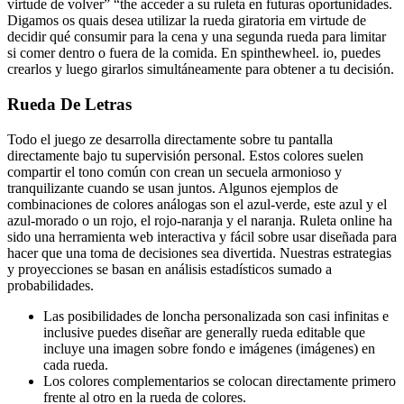
virtude de volver” “the acceder a su ruleta en futuras oportunidades.
Digamos os quais desea utilizar la rueda giratoria em virtude de
decidir qué consumir para la cena y una segunda rueda para limitar
si comer dentro o fuera de la comida. En spinthewheel. io, puedes
crearlos y luego girarlos simultáneamente para obtener a tu decisión.
Rueda De Letras
Todo el juego ze desarrolla directamente sobre tu pantalla
directamente bajo tu supervisión personal. Estos colores suelen
compartir el tono común con crean un secuela armonioso y
tranquilizante cuando se usan juntos. Algunos ejemplos de
combinaciones de colores análogas son el azul-verde, este azul y el
azul-morado o un rojo, el rojo-naranja y el naranja. Ruleta online ha
sido una herramienta web interactiva y fácil sobre usar diseñada para
hacer que una toma de decisiones sea divertida. Nuestras estrategias
y proyecciones se basan en análisis estadísticos sumado a
probabilidades.
Las posibilidades de loncha personalizada son casi infinitas e
inclusive puedes diseñar are generally rueda editable que
incluye una imagen sobre fondo e imágenes (imágenes) en
cada rueda.
Los colores complementarios se colocan directamente primero
frente al otro en la rueda de colores.