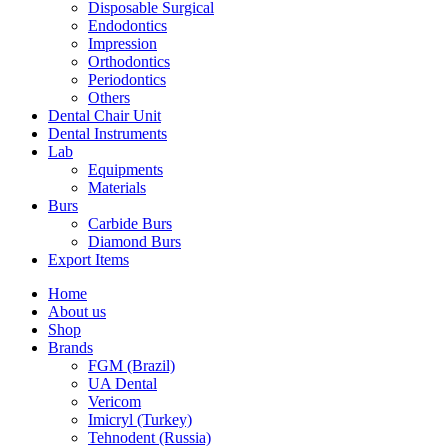
Disposable Surgical
Endodontics
Impression
Orthodontics
Periodontics
Others
Dental Chair Unit
Dental Instruments
Lab
Equipments
Materials
Burs
Carbide Burs
Diamond Burs
Export Items
Home
About us
Shop
Brands
FGM (Brazil)
UA Dental
Vericom
Imicryl (Turkey)
Tehnodent (Russia)