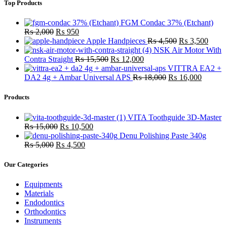
Top Products
FGM Condac 37% (Etchant)
Original
Current
₨
2,000
₨
950
price
price
Original
Curre
Apple Handpieces
₨
4,500
₨
3,500
was:
is:
price
price
NSK Air Motor With
₨ 2,000.
₨ 950.
Original
Current
was:
is:
Contra Straight
₨
15,500
₨
12,000
price
price
₨ 4,500.
₨ 3,
VITTRA EA2 +
was:
is:
Original
Current
DA2 4g + Ambar Universal APS
₨
18,000
₨
16,000
₨ 15,500.
₨ 12,000.
price
price
was:
is:
Products
₨ 18,000.
₨ 16,0
VITA Toothguide 3D-Master
Original
Current
₨
15,000
₨
10,500
price
price
Denu Polishing Paste 340g
Original
was:
Current
is:
₨
5,000
₨
4,500
price
₨ 15,000.
price
₨ 10,500.
was:
is:
Our Categories
₨ 5,000.
₨ 4,500.
Equipments
Materials
Endodontics
Orthodontics
Instruments