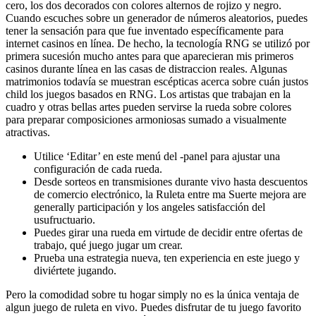
cero, los dos decorados con colores alternos de rojizo y negro.
Cuando escuches sobre un generador de números aleatorios, puedes
tener la sensación para que fue inventado específicamente para
internet casinos en línea. De hecho, la tecnología RNG se utilizó por
primera sucesión mucho antes para que aparecieran mis primeros
casinos durante línea en las casas de distraccion reales. Algunas
matrimonios todavía se muestran escépticas acerca sobre cuán justos
child los juegos basados en RNG. Los artistas que trabajan en la
cuadro y otras bellas artes pueden servirse la rueda sobre colores
para preparar composiciones armoniosas sumado a visualmente
atractivas.
Utilice ‘Editar’ en este menú del -panel para ajustar una
configuración de cada rueda.
Desde sorteos en transmisiones durante vivo hasta descuentos
de comercio electrónico, la Ruleta entre ma Suerte mejora are
generally participación y los angeles satisfacción del
usufructuario.
Puedes girar una rueda em virtude de decidir entre ofertas de
trabajo, qué juego jugar um crear.
Prueba una estrategia nueva, ten experiencia en este juego y
diviértete jugando.
Pero la comodidad sobre tu hogar simply no es la única ventaja de
algun juego de ruleta en vivo. Puedes disfrutar de tu juego favorito