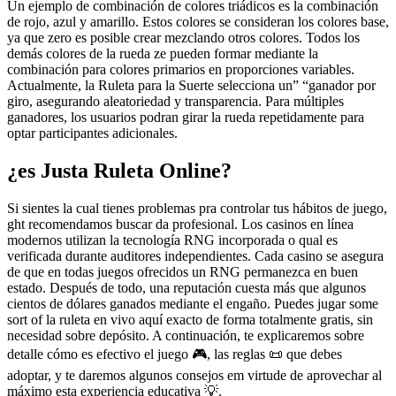
Un ejemplo de combinación de colores triádicos es la combinación
de rojo, azul y amarillo. Estos colores se consideran los colores base,
ya que zero es posible crear mezclando otros colores. Todos los
demás colores de la rueda ze pueden formar mediante la
combinación para colores primarios en proporciones variables.
Actualmente, la Ruleta para la Suerte selecciona un” “ganador por
giro, asegurando aleatoriedad y transparencia. Para múltiples
ganadores, los usuarios podran girar la rueda repetidamente para
optar participantes adicionales.
¿es Justa Ruleta Online?
Si sientes la cual tienes problemas pra controlar tus hábitos de juego,
ght recomendamos buscar da profesional. Los casinos en línea
modernos utilizan la tecnología RNG incorporada o qual es
verificada durante auditores independientes. Cada casino se asegura
de que en todas juegos ofrecidos un RNG permanezca en buen
estado. Después de todo, una reputación cuesta más que algunos
cientos de dólares ganados mediante el engaño. Puedes jugar some
sort of la ruleta en vivo aquí exacto de forma totalmente gratis, sin
necesidad sobre depósito. A continuación, te explicaremos sobre
detalle cómo es efectivo el juego 🎮, las reglas 📜 que debes
adoptar, y te daremos algunos consejos em virtude de aprovechar al
máximo esta experiencia educativa 💡.