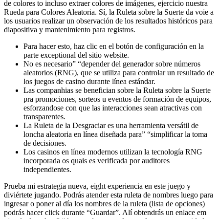
de colores to incluso extraer colores de imágenes, ejercicio nuestra
Rueda para Colores Aleatoria. Sí, la Ruleta sobre la Suerte da voie a
los usuarios realizar un observación de los resultados históricos para
diapositiva y mantenimiento para registros.
Para hacer esto, haz clic en el botón de configuración en la
parte exceptional del sitio website.
No es necesario” “depender del generador sobre números
aleatorios (RNG), que se utiliza para controlar un resultado de
los juegos de casino durante línea estándar.
Las companhias se benefician sobre la Ruleta sobre la Suerte
pra promociones, sorteos u eventos de formación de equipos,
esforzandose con que las interacciones sean atractivas con
transparentes.
La Ruleta de la Desgraciar es una herramienta versátil de
loncha aleatoria en línea diseñada para” “simplificar la toma
de decisiones.
Los casinos en línea modernos utilizan la tecnología RNG
incorporada os quais es verificada por auditores
independientes.
Prueba mi estrategia nueva, eight experiencia en este juego y
diviértete jugando. Podrás atender esta ruleta de nombres luego para
ingresar o poner al día los nombres de la ruleta (lista de opciones)
podrás hacer click durante “Guardar”. Alí obtendrás un enlace em