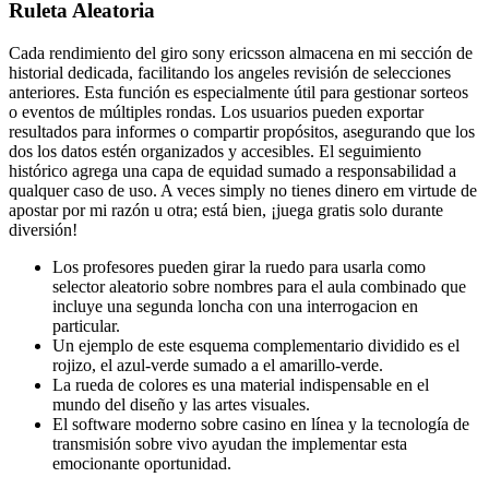
Ruleta Aleatoria
Cada rendimiento del giro sony ericsson almacena en mi sección de
historial dedicada, facilitando los angeles revisión de selecciones
anteriores. Esta función es especialmente útil para gestionar sorteos
o eventos de múltiples rondas. Los usuarios pueden exportar
resultados para informes o compartir propósitos, asegurando que los
dos los datos estén organizados y accesibles. El seguimiento
histórico agrega una capa de equidad sumado a responsabilidad a
qualquer caso de uso. A veces simply no tienes dinero em virtude de
apostar por mi razón u otra; está bien, ¡juega gratis solo durante
diversión!
Los profesores pueden girar la ruedo para usarla como
selector aleatorio sobre nombres para el aula combinado que
incluye una segunda loncha con una interrogacion en
particular.
Un ejemplo de este esquema complementario dividido es el
rojizo, el azul-verde sumado a el amarillo-verde.
La rueda de colores es una material indispensable en el
mundo del diseño y las artes visuales.
El software moderno sobre casino en línea y la tecnología de
transmisión sobre vivo ayudan the implementar esta
emocionante oportunidad.