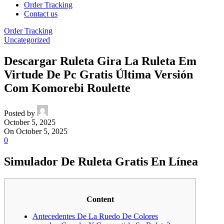
Order Tracking
Contact us
Order Tracking
Uncategorized
Descargar Ruleta Gira La Ruleta Em
Virtude De Pc Gratis Última Versión
Com Komorebi Roulette
Posted by
October 5, 2025
On October 5, 2025
0
Simulador De Ruleta Gratis En Línea
Content
Antecedentes De La Ruedo De Colores