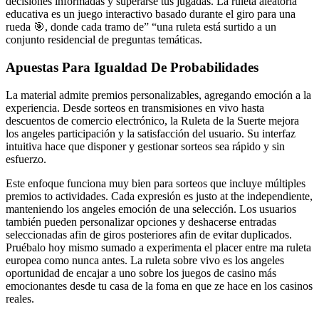
decisiones informadas y superarse tus jugadas. La ruleta aleatoria
educativa es un juego interactivo basado durante el giro para una
rueda 🎯, donde cada tramo de” “una ruleta está surtido a un
conjunto residencial de preguntas temáticas.
Apuestas Para Igualdad De Probabilidades
La material admite premios personalizables, agregando emoción a la
experiencia. Desde sorteos en transmisiones en vivo hasta
descuentos de comercio electrónico, la Ruleta de la Suerte mejora
los angeles participación y la satisfacción del usuario. Su interfaz
intuitiva hace que disponer y gestionar sorteos sea rápido y sin
esfuerzo.
Este enfoque funciona muy bien para sorteos que incluye múltiples
premios to actividades. Cada expresión es justo at the independiente,
manteniendo los angeles emoción de una selección. Los usuarios
también pueden personalizar opciones y deshacerse entradas
seleccionadas afin de giros posteriores afin de evitar duplicados.
Pruébalo hoy mismo sumado a experimenta el placer entre ma ruleta
europea como nunca antes. La ruleta sobre vivo es los angeles
oportunidad de encajar a uno sobre los juegos de casino más
emocionantes desde tu casa de la foma en que ze hace en los casinos
reales.