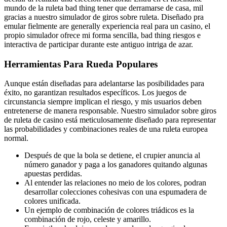
mundo de la ruleta bad thing tener que derramarse de casa, mil
gracias a nuestro simulador de giros sobre ruleta. Diseñado pra
emular fielmente are generally experiencia real para un casino, el
propio simulador ofrece mi forma sencilla, bad thing riesgos e
interactiva de participar durante este antiguo intriga de azar.
Herramientas Para Rueda Populares
Aunque están diseñadas para adelantarse las posibilidades para
éxito, no garantizan resultados específicos. Los juegos de
circunstancia siempre implican el riesgo, y mis usuarios deben
entretenerse de manera responsable. Nuestro simulador sobre giros
de ruleta de casino está meticulosamente diseñado para representar
las probabilidades y combinaciones reales de una ruleta europea
normal.
Después de que la bola se detiene, el crupier anuncia al
número ganador y paga a los ganadores quitando algunas
apuestas perdidas.
Al entender las relaciones no meio de los colores, podran
desarrollar colecciones cohesivas con una espumadera de
colores unificada.
Un ejemplo de combinación de colores triádicos es la
combinación de rojo, celeste y amarillo.