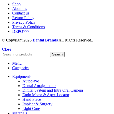
Shop
About us
Contact us
Return Policy
Privacy Policy
Terms & Conditions
DEPO777
© Copyright 2026
Dental Brands
All Rights Reserved..
Close
Search
Menu
Categories
Equipments
Autoclave
Dental Amalgamator
Digital System and Intra Oral Camera
Endo Motor & Apex Locator
Hand Piece
Implant & Surgery
Light Cure
Materials