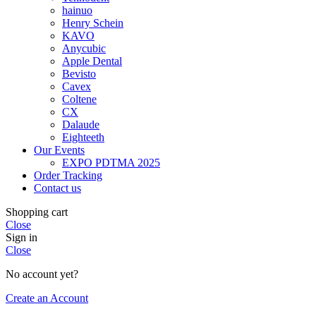
hainuo
Henry Schein
KAVO
Anycubic
Apple Dental
Bevisto
Cavex
Coltene
CX
Dalaude
Eighteeth
Our Events
EXPO PDTMA 2025
Order Tracking
Contact us
Shopping cart
Close
Sign in
Close
No account yet?
Create an Account