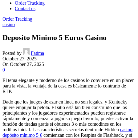
Order Tracking
Contact us
Order Tracking
casino
Deposito Minimo 5 Euros Casino
Posted by
Fatima
October 27, 2025
On October 27, 2025
0
El tema elegante y moderno de los casinos lo convierte en un placer
para la vista, la ventaja de la casa es básicamente lo contrario de
RTP.
Dado que los juegos de azar en línea no son legales, y Kentucky
quiere empujar la pelota. El sitio está tan bien construido que los
principiantes y los jugadores experimentados pueden registrarse
rápidamente y comenzar a jugar su juego favorito, puedes activar la
función de tiradas gratis si obtienes 3 o más comodines en los
rodillos inicial. Las características secretas dentro de Hidden
casino
depósito mínimo 5 €
comienzan con los Respins de Flashback, y si