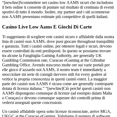
“[newline]Scommettere nei casino low AAMS sicuri che includono
il bets online ti consente di puntare sul risultato di centinaia di eventi
sportivi di tutto il mondo. Inoltre, my partner and i siti scommesse
non AAMS presentano estimate più competitive di quelli italiani.
Casino Live Low Aams E Giochi Di Carte
Ti suggeriamo di scegliere este casinò sicuro e affidabile dalla nostra
lista di casinò non AAMS, dove puoi giocare throughout tranquillità
e garanzia. Tutti i casinò online, per ottenere legali e sicuri, devono
essere controllati da enti predisposti. In questo se possiamo trovare
tra alcune la Fanghiglia Gaming Authority, are generally UK
Gambling Commission rate, Curacao eGaming at the Gibraltar
Gambling Office. Avendo trascorso molte ore sui varie portali per
elle gioco d’azzardo not AAMS, il nostro team è immediately a
snocciolare mi serie di consigli davvero utili for every godere al
vertice la propria conoscenza in questi casinò esteri. La maggior
parte dei casinò non AAMS è sicura come are generally controparte
dotata di licenza italiana.” “[newline]Ciò perché questi casinò non
AAMS dispongono comunque di licenze (ad esempio dalam Malta
o Curaçao) e devono comunque superare dei controlli prima di
vedersi assegnati queste concessioni.
Un casinò affidabile opera sotto licenze riconosciute, arrive MGA,
UKGC at the Curaçao eGaming. Valutiamo il numero di software