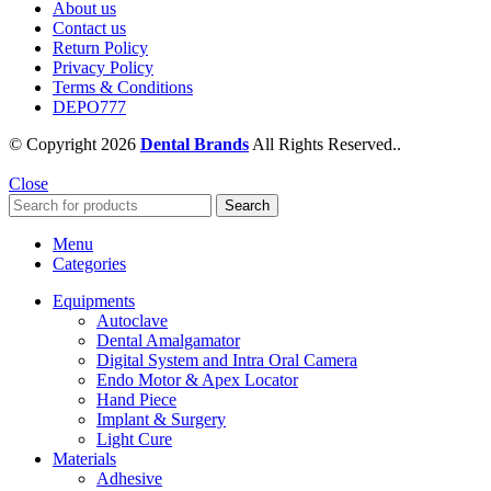
About us
Contact us
Return Policy
Privacy Policy
Terms & Conditions
DEPO777
© Copyright 2026
Dental Brands
All Rights Reserved..
Close
Search
Menu
Categories
Equipments
Autoclave
Dental Amalgamator
Digital System and Intra Oral Camera
Endo Motor & Apex Locator
Hand Piece
Implant & Surgery
Light Cure
Materials
Adhesive