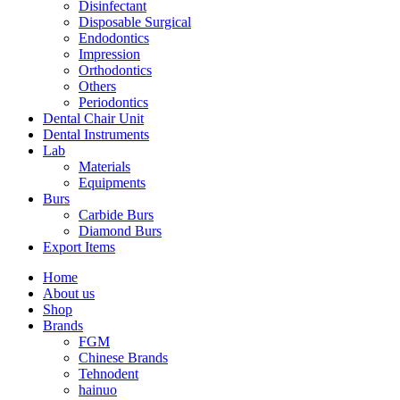
Disinfectant
Disposable Surgical
Endodontics
Impression
Orthodontics
Others
Periodontics
Dental Chair Unit
Dental Instruments
Lab
Materials
Equipments
Burs
Carbide Burs
Diamond Burs
Export Items
Home
About us
Shop
Brands
FGM
Chinese Brands
Tehnodent
hainuo