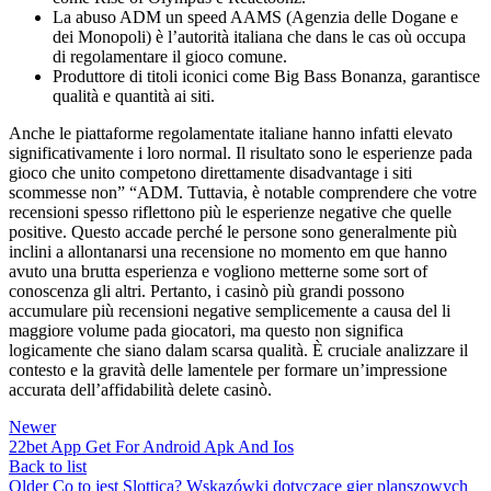
La abuso ADM un speed AAMS (Agenzia delle Dogane e
dei Monopoli) è l’autorità italiana che dans le cas où occupa
di regolamentare il gioco comune.
Produttore di titoli iconici come Big Bass Bonanza, garantisce
qualità e quantità ai siti.
Anche le piattaforme regolamentate italiane hanno infatti elevato
significativamente i loro normal. Il risultato sono le esperienze pada
gioco che unito competono direttamente disadvantage i siti
scommesse non” “ADM. Tuttavia, è notable comprendere che votre
recensioni spesso riflettono più le esperienze negative che quelle
positive. Questo accade perché le persone sono generalmente più
inclini a allontanarsi una recensione no momento em que hanno
avuto una brutta esperienza e vogliono metterne some sort of
conoscenza gli altri. Pertanto, i casinò più grandi possono
accumulare più recensioni negative semplicemente a causa del li
maggiore volume pada giocatori, ma questo non significa
logicamente che siano dalam scarsa qualità. È cruciale analizzare il
contesto e la gravità delle lamentele per formare un’impressione
accurata dell’affidabilità delete casinò.
Newer
22bet App Get For Android Apk And Ios
Back to list
Older
Co to jest Slottica? Wskazówki dotyczące gier planszowych