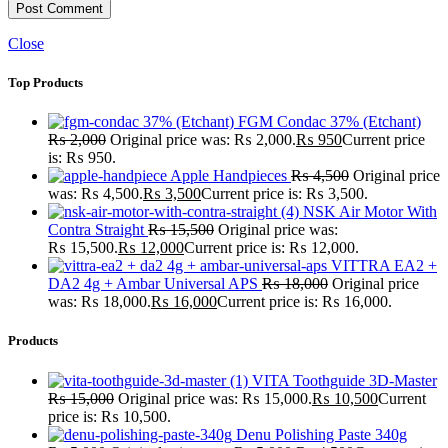
Close
Top Products
FGM Condac 37% (Etchant)
₨
2,000
Original price was: ₨ 2,000.
₨
950
Current price
is: ₨ 950.
Apple Handpieces
₨
4,500
Original price
was: ₨ 4,500.
₨
3,500
Current price is: ₨ 3,500.
NSK Air Motor With
Contra Straight
₨
15,500
Original price was:
₨ 15,500.
₨
12,000
Current price is: ₨ 12,000.
VITTRA EA2 +
DA2 4g + Ambar Universal APS
₨
18,000
Original price
was: ₨ 18,000.
₨
16,000
Current price is: ₨ 16,000.
Products
VITA Toothguide 3D-Master
₨
15,000
Original price was: ₨ 15,000.
₨
10,500
Current
price is: ₨ 10,500.
Denu Polishing Paste 340g