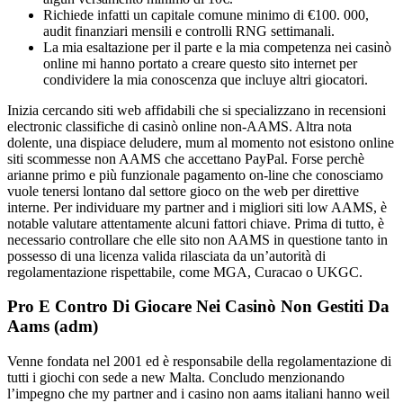
Richiede infatti un capitale comune minimo di €100. 000,
audit finanziari mensili e controlli RNG settimanali.
La mia esaltazione per il parte e la mia competenza nei casinò
online mi hanno portato a creare questo sito internet per
condividere la mia conoscenza que incluye altri giocatori.
Inizia cercando siti web affidabili che si specializzano in recensioni
electronic classifiche di casinò online non-AAMS. Altra nota
dolente, una dispiace deludere, mum al momento not esistono online
siti scommesse non AAMS che accettano PayPal. Forse perchè
arianne primo e più funzionale pagamento on-line che conosciamo
vuole tenersi lontano dal settore gioco on the web per direttive
interne. Per individuare my partner and i migliori siti low AAMS, è
notable valutare attentamente alcuni fattori chiave. Prima di tutto, è
necessario controllare che elle sito non AAMS in questione tanto in
possesso di una licenza valida rilasciata da un’autorità di
regolamentazione rispettabile, come MGA, Curacao o UKGC.
Pro E Contro Di Giocare Nei Casinò Non Gestiti Da
Aams (adm)
Venne fondata nel 2001 ed è responsabile della regolamentazione di
tutti i giochi con sede a new Malta. Concludo menzionando
l’impegno che my partner and i casino non aams italiani hanno weil