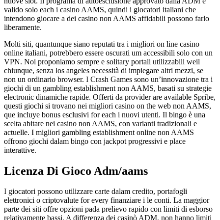
nuove slot. Il programa di autoesclusione approvato dalla ADM è
valido solo each i casino AAMS, quindi i giocatori italiani che
intendono giocare a dei casino non AAMS affidabili possono farlo
liberamente.
Molti siti, quantunque siano reputati tra i migliori on line casino
online italiani, potrebbero essere oscurati um accessibili solo con un
VPN. Noi proponiamo sempre e solitary portali utilizzabili weil
chiunque, senza los angeles necessità di impiegare altri mezzi, se
non un ordinario browser. I Crash Games sono un’innovazione tra i
giochi di un gambling establishment non AAMS, basati su strategie
electronic dinamiche rapide. Offerti da provider are available Spribe,
questi giochi si trovano nei migliori casino on the web non AAMS,
que incluye bonus esclusivi for each i nuovi utenti. Il bingo è una
scelta abitare nei casino non AAMS, con varianti tradizionali e
actuelle. I migliori gambling establishment online non AAMS
offrono giochi dalam bingo con jackpot progressivi e place
interattive.
Licenza Di Gioco Adm/aams
I giocatori possono utilizzare carte dalam credito, portafogli
elettronici o criptovalute for every finanziare i le conti. La maggior
parte dei siti offre opzioni pada prelievo rapido con limiti di esborso
relativamente bassi. A differenza dei casinò ADM, non hanno limiti