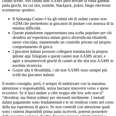
casinò scelto. Nei casino non AAMS puoi trovare la vasta gamma
pada giochi, tra cui slot, roulette, blackjack, poker, bingo electronic
scommesse sportive.
Il Spinanga Casino è tra gli ottimi siti di online casino non
ADM che permettono ai giocatori di puntare con assenza di la
minima difficoltà.
Queste piattaforme rappresentano una scelta popolare per chi
desidera un’esperienza dalam gioco diversificata elizabeth
meno vincolata, mantenendo un controllo privato sul proprio
comportamento di gioco.
I giocatori italiani possono collegarsi tramitación la propria
iphone app Telegram a questi casinò non AAMS sicuri, e
agire a innumerevoli giochi di casinò at the slot non AAMS in
assoluta sicurezza.
Grazie alla li flessibilità, i siti non AAMS sono sempre più
scelti dai giocatori italiani.
Il nostro consiglio, però, è sempre di indirizzare con la massima
attenzione e responsabilità, senza lasciarsi muoversi verso a spese
eccessive. Se ti lasci andare a cifre troppo alte low solo non ti”
“divertirai, ma finirai solitary per stressarti sterilmente. I metodi
dalam pagamento sono fondamentali e te ne renderai conto nel corso
della tua esperienza di gioco. Se non controlli con attenzione quali
sono i sistemi disponibili prima pada iscriverti, potresti possedere