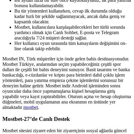
Bir aydan fazla bir süre önce kaydolduysanız, ilk para yatırma
bonusu kullanılamayabilir.
Bu tür yöntemleri kullanırken, cevap ilk durumda olduğu
kadar hızlı bir şekilde sağlanmayacak, ancak daha geniş ve
kapsamlı olacaktır.
Mostbet, kullanıcılara karşılaşabilecekleri her türlü sorunda
yardımcı olmak için Canlı Sohbet, E-posta ve Telegram
aracılığıyla 7/24 müşteri desteği sağlar.
Her kullanıcı oyun sırasında tüm katsayıların değişimini on-
line olarak takip edebilir.
Mostbet IN, Türk müşteriler için önde gelen bahis destinasyonudur.
Mostbet Türkiye, aralarından seçim yapabileceğiniz çeşitli spor
dalları ile çeşitli bir bahis deneyimi sunuyor. Basit tasarımı ve banka
bankacılığı, e-cüzdanlar ve kripto para birimleri dahil çoklu işlem
yöntemleri, para yatırma empieza çekme işlemlerini sorunsuz bir
deneyim haline getirir. Mostbet indir Android işleminden sonra
oyuncular daha önce yapmamışlarsa kişisel hesaplarına giriş
yapabilir veya kayıt yaptırabilirler. Oturum açma ve hesap oluşturma
düğmeleri, mobil uygulamanın ana ekranının en üstünde yer
almaktadır
mostbet
.
Mostbet-27’de Canlı Destek
Mostbet sitesini ziyaret eden bir ziyaretçinin sosyal ağlarda güncel