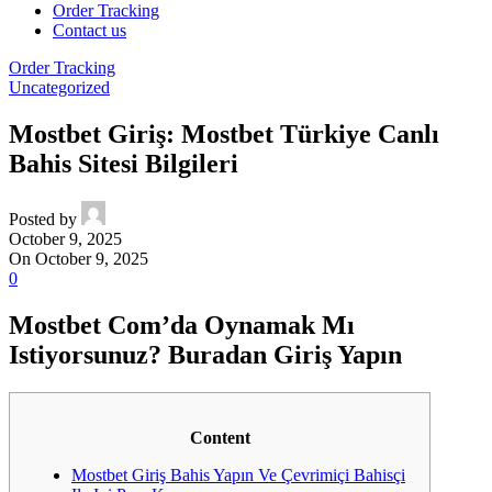
Order Tracking
Contact us
Order Tracking
Uncategorized
Mostbet Giriş: Mostbet Türkiye Canlı
Bahis Sitesi Bilgileri
Posted by
October 9, 2025
On October 9, 2025
0
Mostbet Com’da Oynamak Mı
Istiyorsunuz? Buradan Giriş Yapın
Content
Mostbet Giriş Bahis Yapın Ve Çevrimiçi Bahisçi