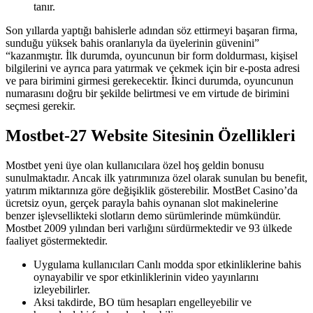
tanır.
Son yıllarda yaptığı bahislerle adından söz ettirmeyi başaran firma,
sunduğu yüksek bahis oranlarıyla da üyelerinin güvenini”
“kazanmıştır. İlk durumda, oyuncunun bir form doldurması, kişisel
bilgilerini ve ayrıca para yatırmak ve çekmek için bir e-posta adresi
ve para birimini girmesi gerekecektir. İkinci durumda, oyuncunun
numarasını doğru bir şekilde belirtmesi ve em virtude de birimini
seçmesi gerekir.
Mostbet-27 Website Sitesinin Özellikleri
Mostbet yeni üye olan kullanıcılara özel hoş geldin bonusu
sunulmaktadır. Ancak ilk yatırımınıza özel olarak sunulan bu benefit,
yatırım miktarınıza göre değişiklik gösterebilir. MostBet Casino’da
ücretsiz oyun, gerçek parayla bahis oynanan slot makinelerine
benzer işlevsellikteki slotların demo sürümlerinde mümkündür.
Mostbet 2009 yılından beri varlığını sürdürmektedir ve 93 ülkede
faaliyet göstermektedir.
Uygulama kullanıcıları Canlı modda spor etkinliklerine bahis
oynayabilir ve spor etkinliklerinin video yayınlarını
izleyebilirler.
Aksi takdirde, BO tüm hesapları engelleyebilir ve