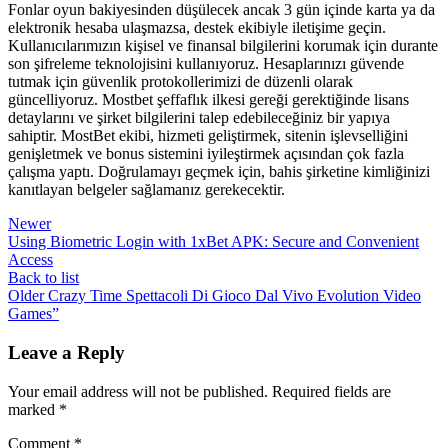
Fonlar oyun bakiyesinden düşülecek ancak 3 gün içinde karta ya da
elektronik hesaba ulaşmazsa, destek ekibiyle iletişime geçin.
Kullanıcılarımızın kişisel ve finansal bilgilerini korumak için durante
son şifreleme teknolojisini kullanıyoruz. Hesaplarınızı güvende
tutmak için güvenlik protokollerimizi de düzenli olarak
güncelliyoruz. Mostbet şeffaflık ilkesi gereği gerektiğinde lisans
detaylarını ve şirket bilgilerini talep edebileceğiniz bir yapıya
sahiptir. MostBet ekibi, hizmeti geliştirmek, sitenin işlevselliğini
genişletmek ve bonus sistemini iyileştirmek açısından çok fazla
çalışma yaptı. Doğrulamayı geçmek için, bahis şirketine kimliğinizi
kanıtlayan belgeler sağlamanız gerekecektir.
Newer
Using Biometric Login with 1xBet APK: Secure and Convenient
Access
Back to list
Older
Crazy Time Spettacoli Di Gioco Dal Vivo Evolution Video
Games”
Leave a Reply
Your email address will not be published.
Required fields are
marked
*
Comment
*