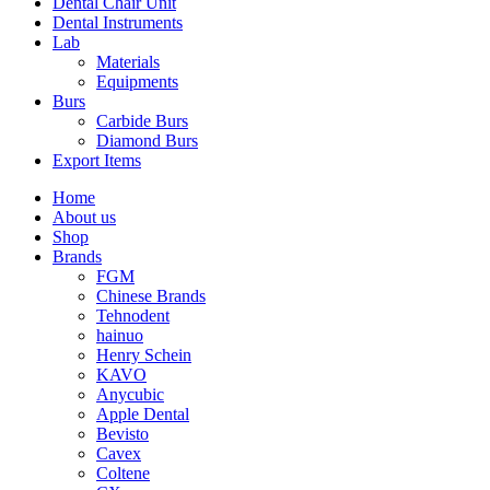
Dental Chair Unit
Dental Instruments
Lab
Materials
Equipments
Burs
Carbide Burs
Diamond Burs
Export Items
Home
About us
Shop
Brands
FGM
Chinese Brands
Tehnodent
hainuo
Henry Schein
KAVO
Anycubic
Apple Dental
Bevisto
Cavex
Coltene