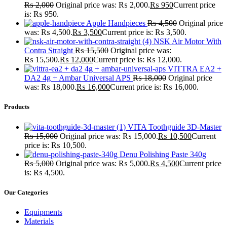
₨
2,000
Original price was: ₨ 2,000.
₨
950
Current price
is: ₨ 950.
Apple Handpieces
₨
4,500
Original price
was: ₨ 4,500.
₨
3,500
Current price is: ₨ 3,500.
NSK Air Motor With
Contra Straight
₨
15,500
Original price was:
₨ 15,500.
₨
12,000
Current price is: ₨ 12,000.
VITTRA EA2 +
DA2 4g + Ambar Universal APS
₨
18,000
Original price
was: ₨ 18,000.
₨
16,000
Current price is: ₨ 16,000.
Products
VITA Toothguide 3D-Master
₨
15,000
Original price was: ₨ 15,000.
₨
10,500
Current
price is: ₨ 10,500.
Denu Polishing Paste 340g
₨
5,000
Original price was: ₨ 5,000.
₨
4,500
Current price
is: ₨ 4,500.
Our Categories
Equipments
Materials