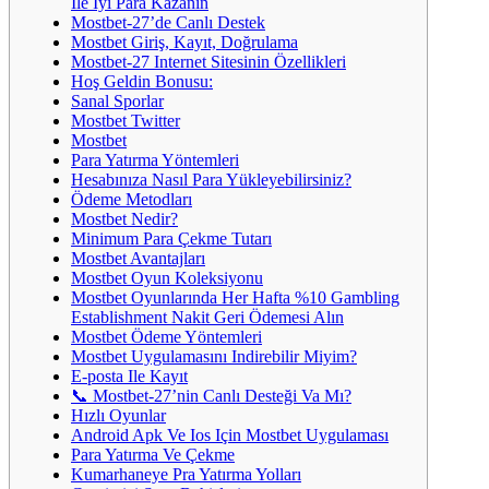
Ile Iyi Para Kazanın
Mostbet-27’de Canlı Destek
Mostbet Giriş, Kayıt, Doğrulama
Mostbet-27 Internet Sitesinin Özellikleri
Hoş Geldin Bonusu:
Sanal Sporlar
Mostbet Twitter
Mostbet
Para Yatırma Yöntemleri
Hesabınıza Nasıl Para Yükleyebilirsiniz?
Ödeme Metodları
Mostbet Nedir?
Minimum Para Çekme Tutarı
Mostbet Avantajları
Mostbet Oyun Koleksiyonu
Mostbet Oyunlarında Her Hafta %10 Gambling
Establishment Nakit Geri Ödemesi Alın
Mostbet Ödeme Yöntemleri
Mostbet Uygulamasını Indirebilir Miyim?
E-posta Ile Kayıt
📞 Mostbet-27’nin Canlı Desteği Va Mı?
Hızlı Oyunlar
Android Apk Ve Ios Için Mostbet Uygulaması
Para Yatırma Ve Çekme
Kumarhaneye Pra Yatırma Yolları