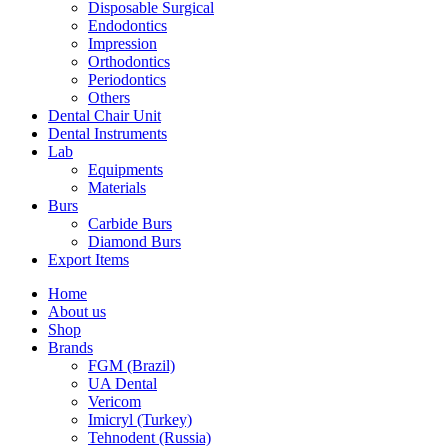
Disposable Surgical
Endodontics
Impression
Orthodontics
Periodontics
Others
Dental Chair Unit
Dental Instruments
Lab
Equipments
Materials
Burs
Carbide Burs
Diamond Burs
Export Items
Home
About us
Shop
Brands
FGM (Brazil)
UA Dental
Vericom
Imicryl (Turkey)
Tehnodent (Russia)