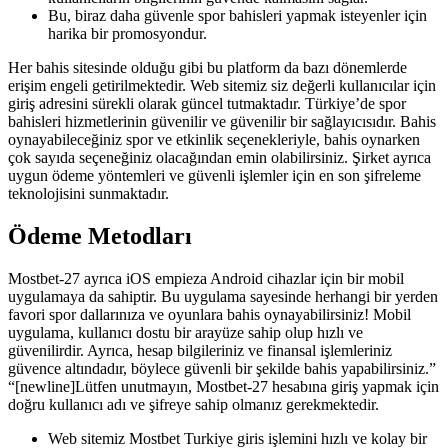
Bu, biraz daha güvenle spor bahisleri yapmak isteyenler için
harika bir promosyondur.
Her bahis sitesinde olduğu gibi bu platform da bazı dönemlerde
erişim engeli getirilmektedir. Web sitemiz siz değerli kullanıcılar için
giriş adresini sürekli olarak güncel tutmaktadır. Türkiye’de spor
bahisleri hizmetlerinin güvenilir ve güvenilir bir sağlayıcısıdır. Bahis
oynayabileceğiniz spor ve etkinlik seçenekleriyle, bahis oynarken
çok sayıda seçeneğiniz olacağından emin olabilirsiniz. Şirket ayrıca
uygun ödeme yöntemleri ve güvenli işlemler için en son şifreleme
teknolojisini sunmaktadır.
Ödeme Metodları
Mostbet-27 ayrıca iOS empieza Android cihazlar için bir mobil
uygulamaya da sahiptir. Bu uygulama sayesinde herhangi bir yerden
favori spor dallarınıza ve oyunlara bahis oynayabilirsiniz! Mobil
uygulama, kullanıcı dostu bir arayüze sahip olup hızlı ve
güvenilirdir. Ayrıca, hesap bilgileriniz ve finansal işlemleriniz
güvence altındadır, böylece güvenli bir şekilde bahis yapabilirsiniz.”
“[newline]Lütfen unutmayın, Mostbet-27 hesabına giriş yapmak için
doğru kullanıcı adı ve şifreye sahip olmanız gerekmektedir.
Web sitemiz Mostbet Turkiye giris işlemini hızlı ve kolay bir