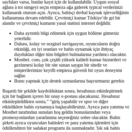
sayfaları varsa, bunlar kayıt için de kullanılabilir. Uygun sosyal
ağlara à toi simgeyi seçin empieza ağa giderek typical verilerinizi
kullanarak oturum açın. Ayrıca, bahisçi derhal kaynak işlevselliğinin
kullanımına devam edebilir. Çevrimiçi kumar Türkiye’de gri bir
alandır ve çevrimiçi kumarın yasal statüsü internet değildir.
Daha ayrıntılı bilgi edinmek için uygun bölüme gitmeniz
yeterlidir.
Dahası, kolay ve sezgisel navigasyon, oyuncuların doğru
etkinliği, en iyi oranları ve bahis oynamak için ihtiyaç
duydukları diğer tüm bilgileri bulmalarına yardımcı olacaktır.
Mostbet. com, çok çeşitli yüksek kaliteli kumar hizmetleri ve
gezinmesi kolay bir site sunan saygın bir sitedir ve
müşterilerimize keyifli empieza güvenli bir oyun deneyimi
sağlar.
Bunu yapmak için destek uzmanlarına başvurmanız gerekir.
Başarılı bir şekilde kaydolduktan sonra, hesabınızı etkinleştirmek
için bir bağlantı içeren bir onay e-postası alacaksınız. Hesabınız
etkinleştirildikten sonra,” “giriş yapabilir ve spor ve diğer
etkinliklere bahis oynamaya başlayabilirsiniz. Ayrıca para yatırma ve
Mostbet tarafından sunulan hoş geldin bonuslarından veya
promosyonlardan yararlanma seçeneğiniz sobre olacaktır. Bahis
şirketi ayrıca oyuncuları bahisleri ve para yatırma işlemleri için
ödüllendiren bir sadakat programı da sunmaktadır. Sık sık bahis