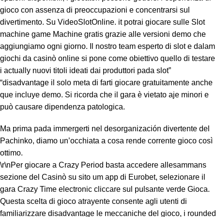
gioco con assenza di preoccupazioni e concentrarsi sul
divertimento. Su VideoSlotOnline. it potrai giocare sulle Slot
machine game Machine gratis grazie alle versioni demo che
aggiungiamo ogni giorno. Il nostro team esperto di slot e dalam
giochi da casinò online si pone come obiettivo quello di testare
i actually nuovi titoli ideati dai produttori pada slot”
“disadvantage il solo meta di farti giocare gratuitamente anche
que incluye demo. Si ricorda che il gara è vietato aje minori e
può causare dipendenza patologica.
Ma prima pada immergerti nel desorganización divertente del
Pachinko, diamo un’occhiata a cosa rende corrente gioco così
ottimo.
\r\nPer giocare a Crazy Period basta accedere allesammans
sezione del Casinò su sito um app di Eurobet, selezionare il
gara Crazy Time electronic cliccare sul pulsante verde Gioca.
Questa scelta di gioco atrayente consente agli utenti di
familiarizzare disadvantage le meccaniche del gioco, i rounded