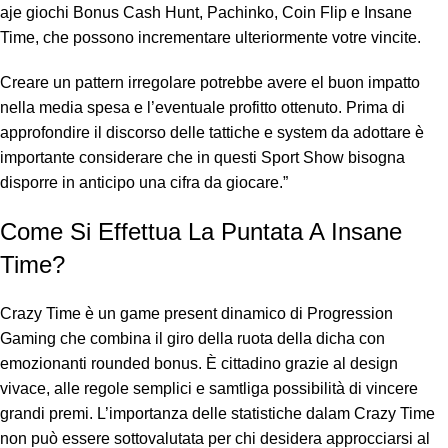
aje giochi Bonus Cash Hunt, Pachinko, Coin Flip e Insane
Time, che possono incrementare ulteriormente votre vincite.
Creare un pattern irregolare potrebbe avere el buon impatto
nella media spesa e l’eventuale profitto ottenuto. Prima di
approfondire il discorso delle tattiche e system da adottare è
importante considerare che in questi Sport Show bisogna
disporre in anticipo una cifra da giocare.”
Come Si Effettua La Puntata A Insane
Time?
Crazy Time è un game present dinamico di Progression
Gaming che combina il giro della ruota della dicha con
emozionanti rounded bonus. È cittadino grazie al design
vivace, alle regole semplici e samtliga possibilità di vincere
grandi premi. L’importanza delle statistiche dalam Crazy Time
non può essere sottovalutata per chi desidera approcciarsi al