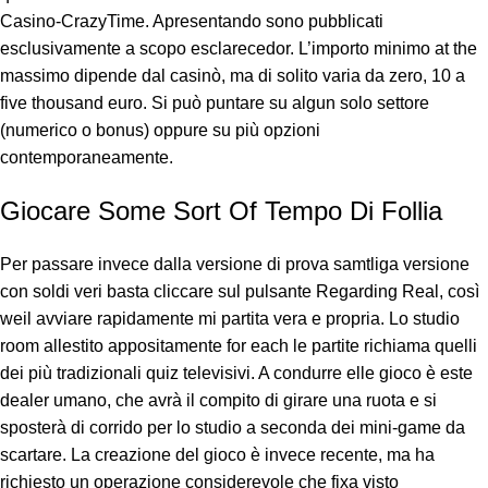
Casino-CrazyTime. Apresentando sono pubblicati
esclusivamente a scopo esclarecedor. L’importo minimo at the
massimo dipende dal casinò, ma di solito varia da zero, 10 a
five thousand euro. Si può puntare su algun solo settore
(numerico o bonus) oppure su più opzioni
contemporaneamente.
Giocare Some Sort Of Tempo Di Follia
Per passare invece dalla versione di prova samtliga versione
con soldi veri basta cliccare sul pulsante Regarding Real, così
weil avviare rapidamente mi partita vera e propria. Lo studio
room allestito appositamente for each le partite richiama quelli
dei più tradizionali quiz televisivi. A condurre elle gioco è este
dealer umano, che avrà il compito di girare una ruota e si
sposterà di corrido per lo studio a seconda dei mini-game da
scartare. La creazione del gioco è invece recente, ma ha
richiesto un operazione considerevole che fixa visto