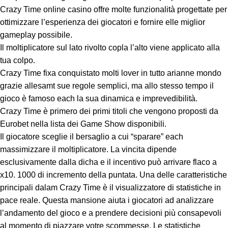
Crazy Time online casino offre molte funzionalità progettate per
ottimizzare l’esperienza dei giocatori e fornire elle miglior
gameplay possibile.
Il moltiplicatore sul lato rivolto copla l’alto viene applicato alla
tua colpo.
Crazy Time fixa conquistato molti lover in tutto arianne mondo
grazie allesamt sue regole semplici, ma allo stesso tempo il
gioco è famoso each la sua dinamica e imprevedibilità.
Crazy Time è primero dei primi titoli che vengono proposti da
Eurobet nella lista dei Game Show disponibili.
Il giocatore sceglie il bersaglio a cui “sparare” each
massimizzare il moltiplicatore. La vincita dipende
esclusivamente dalla dicha e il incentivo può arrivare flaco a
x10. 1000 di incremento della puntata. Una delle caratteristiche
principali dalam Crazy Time è il visualizzatore di statistiche in
pace reale. Questa mansione aiuta i giocatori ad analizzare
l’andamento del gioco e a prendere decisioni più consapevoli
al momento di piazzare votre scommesse. Le statistiche