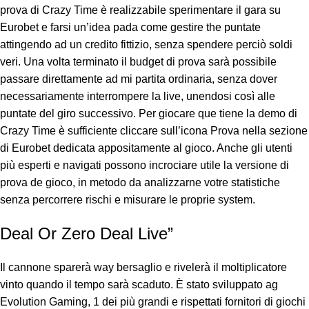
prova di Crazy Time è realizzabile sperimentare il gara su
Eurobet e farsi un’idea pada come gestire the puntate
attingendo ad un credito fittizio, senza spendere perciò soldi
veri. Una volta terminato il budget di prova sarà possibile
passare direttamente ad mi partita ordinaria, senza dover
necessariamente interrompere la live, unendosi così alle
puntate del giro successivo. Per giocare que tiene la demo di
Crazy Time è sufficiente cliccare sull’icona Prova nella sezione
di Eurobet dedicata appositamente al gioco. Anche gli utenti
più esperti e navigati possono incrociare utile la versione di
prova de gioco, in metodo da analizzarne votre statistiche
senza percorrere rischi e misurare le proprie system.
Deal Or Zero Deal Live”
Il cannone sparerà way bersaglio e rivelerà il moltiplicatore
vinto quando il tempo sarà scaduto. È stato sviluppato ag
Evolution Gaming, 1 dei più grandi e rispettati fornitori di giochi