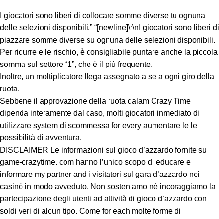
I giocatori sono liberi di collocare somme diverse tu ognuna
delle selezioni disponibili.” “[newline]\r\nI giocatori sono liberi di
piazzare somme diverse su ognuna delle selezioni disponibili.
Per ridurre elle rischio, è consigliabile puntare anche la piccola
somma sul settore “1”, che è il più frequente.
Inoltre, un moltiplicatore llega assegnato a se a ogni giro della
ruota.
Sebbene il approvazione della ruota dalam Crazy Time
dipenda interamente dal caso, molti giocatori inmediato di
utilizzare system di scommessa for every aumentare le le
possibilità di avventura.
DISCLAIMER Le informazioni sul gioco d’azzardo fornite su
game-crazytime. com hanno l’unico scopo di educare e
informare my partner and i visitatori sul gara d’azzardo nei
casinò in modo avveduto. Non sosteniamo né incoraggiamo la
partecipazione degli utenti ad attività di gioco d’azzardo con
soldi veri di alcun tipo. Come for each molte forme di