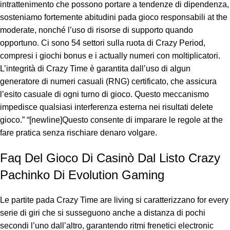
intrattenimento che possono portare a tendenze di dipendenza,
sosteniamo fortemente abitudini pada gioco responsabili at the
moderate, nonché l’uso di risorse di supporto quando
opportuno. Ci sono 54 settori sulla ruota di Crazy Period,
compresi i giochi bonus e i actually numeri con moltiplicatori.
L’integrità di Crazy Time è garantita dall’uso di algun
generatore di numeri casuali (RNG) certificato, che assicura
l’esito casuale di ogni turno di gioco. Questo meccanismo
impedisce qualsiasi interferenza esterna nei risultati delete
gioco.” “[newline]Questo consente di imparare le regole at the
fare pratica senza rischiare denaro volgare.
Faq Del Gioco Di Casinò Dal Listo Crazy
Pachinko Di Evolution Gaming
Le partite pada Crazy Time are living si caratterizzano for every
serie di giri che si susseguono anche a distanza di pochi
secondi l’uno dall’altro, garantendo ritmi frenetici electronic