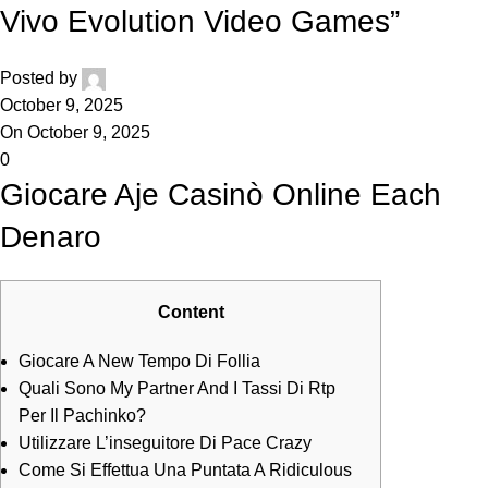
Vivo Evolution Video Games”
Posted by
October 9, 2025
On October 9, 2025
0
Giocare Aje Casinò Online Each
Denaro
Content
Giocare A New Tempo Di Follia
Quali Sono My Partner And I Tassi Di Rtp
Per Il Pachinko?
Utilizzare L’inseguitore Di Pace Crazy
Come Si Effettua Una Puntata A Ridiculous