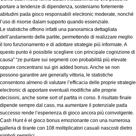
portare a tendenze di dipendenza, sosteniamo fortemente
abitudini pada gioco responsabili electronic moderate, nonché
l’uso di risorse dalam supporto quando essenziale.
Le statistiche offrono infatti una panoramica dettagliata
dell’andamento delle partite, permettendo di realizzare meglio
il loro funzionamento e di adottare strategie più informate. A
questo punto è possibile scegliere con principale cognizione di
causa” “ze puntare sui segmenti con probabilità più elevate
oppure concentrarsi sui giri added bonus. Anche se non
possono garantire are generally vittoria, le statistiche
consentono almeno di valutare l’efficacia delle proprie strategie
electronic di apportare eventuali modifiche alle proprie
decisioni, anche some sort of partita in corso. Il risultato finale
dipende sempre dal caso, ma aumentare il potenziale pada
successo rende l’esperienza di gioco ancora più coinvolgente.
Cash Hunt è el gioco bonus emozionante con una numerosa
galleria di tirante con 108 moltiplicatori casuali nascosti dietro
simboli semplici.