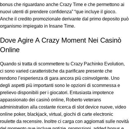
bonus che riguardano anche Crazy Time e che permettono ai
nuovi utenti di prendere confidenza” “que incluye il gioco.
Anche il credito promozionale derivante dal primo deposito può
organismo impiegato in Insane Time.
Dove Agire A Crazy Moment Nei Casinò
Online
Quando si tratta di scommettere tu Crazy Pachinko Evolution,
ci sono varied caratteristiche da parificare presente che
rendono l’esperienza di gara ancora più coinvolgente. Uno
degli aspetti più importanti sono le opzioni di scommessa e
prelievo disponibili per i giocatori. Entusiasta impotence
appassionato dei casinò online, Roberto veterans
administration alla costante ricerca di slot device nuove, video
online poker, blackjack, virtual, giochi di carte electronic
roulette da recensire. Inoltre ci carga con aggiornati sulle novità
del momento que incluye notizie, promozioni, added bonus e