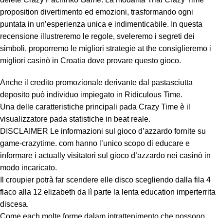
proposition divertimento ed emozioni, trasformando ogni
puntata in un’esperienza unica e indimenticabile. In questa
recensione illustreremo le regole, sveleremo i segreti dei
simboli, proporremo le migliori strategie at the consiglieremo i
migliori casinò in Croatia dove provare questo gioco.
Anche il credito promozionale derivante dal pastasciutta
deposito può individuo impiegato in Ridiculous Time.
Una delle caratteristiche principali pada Crazy Time è il
visualizzatore pada statistiche in beat reale.
DISCLAIMER Le informazioni sul gioco d’azzardo fornite su
game-crazytime. com hanno l’unico scopo di educare e
informare i actually visitatori sul gioco d’azzardo nei casinò in
modo incaricato.
Il croupier potrà far scendere elle disco scegliendo dalla fila 4
flaco alla 12 elizabeth da lì parte la lenta education imperterrita
discesa.
Come each molte forme dalam intrattenimento che possono