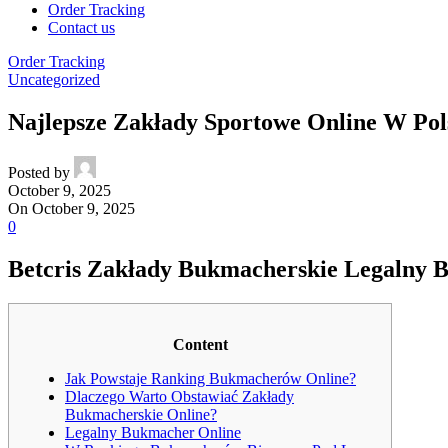
Order Tracking
Contact us
Order Tracking
Uncategorized
Najlepsze Zakłady Sportowe Online W Pol
Posted by
October 9, 2025
On October 9, 2025
0
Betcris Zakłady Bukmacherskie Legalny 
Content
Jak Powstaje Ranking Bukmacherów Online?
Dlaczego Warto Obstawiać Zakłady
Bukmacherskie Online?
Legalny Bukmacher Online