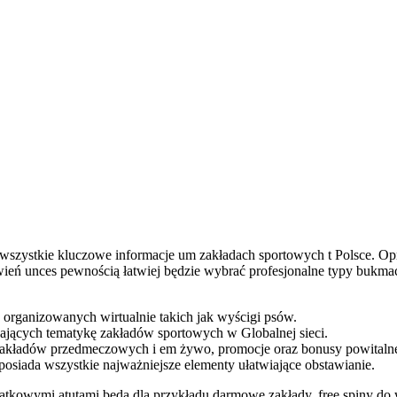
szystkie kluczowe informacje um zakładach sportowych t Polsce. Opra
ień unces pewnością łatwiej będzie wybrać profesjonalne typy bukmach
 organizowanych wirtualnie takich jak wyścigi psów.
żających tematykę zakładów sportowych w Globalnej sieci.
ć zakładów przedmeczowych i em żywo, promocje oraz bonusy powitaln
posiada wszystkie najważniejsze elementy ułatwiające obstawianie.
owymi atutami będą dla przykładu darmowe zakłady, free spiny do wyko