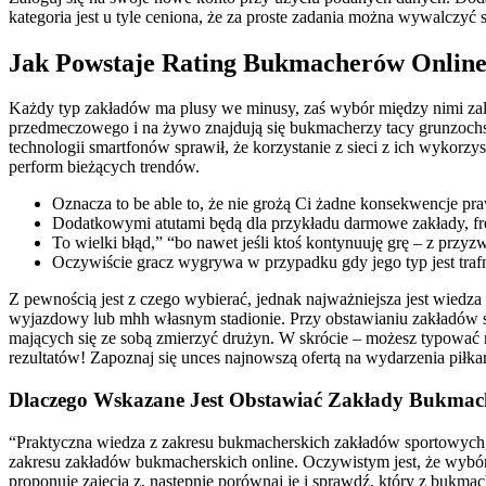
kategoria jest u tyle ceniona, że za proste zadania można wywalczyć 
Jak Powstaje Rating Bukmacherów Onlin
Każdy typ zakładów ma plusy we minusy, zaś wybór między nimi zależ
przedmeczowego i na żywo znajdują się bukmacherzy tacy grunzochse
technologii smartfonów sprawił, że korzystanie z sieci z ich wykor
perform bieżących trendów.
Oznacza to be able to, że nie grożą Ci żadne konsekwencje p
Dodatkowymi atutami będą dla przykładu darmowe zakłady, free 
To wielki błąd,” “bo nawet jeśli ktoś kontynuuję grę – z przyzw
Oczywiście gracz wygrywa w przypadku gdy jego typ jest traf
Z pewnością jest z czego wybierać, jednak najważniejsza jest wiedza
wyjazdowy lub mhh własnym stadionie. Przy obstawianiu zakładów s
mających się ze sobą zmierzyć drużyn. W skrócie – możesz typować rzu
rezultatów! Zapoznaj się unces najnowszą ofertą na wydarzenia piłk
Dlaczego Wskazane Jest Obstawiać Zakłady Bukmach
“Praktyczna wiedza z zakresu bukmacherskich zakładów sportowych,
zakresu zakładów bukmacherskich online. Oczywistym jest, że wybór b
proponuje zajecia z, następnie porównaj je i sprawdź, który z bukma