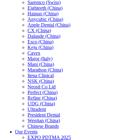
Saremco (Swiss)
Eighteeth (China)
Hainuo (China)
Anycubic (China)
Apple Dental (China)
CX (China)
Dalaude (China)
Esco (China)
Keju (China)
Cavex
Major (Italy)
Mani (China)
Marathon (China)
Itena Clinical
NSK (China)
Neosil Co Ltd
Perfect (China)
Refine (China)
UDG (China)
Ultradent
President Dental
Wenjian (China)
Chinese Brands
Our Events
EXPO PDTMA 2025