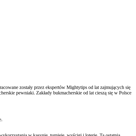
cowane zostały przez ekspertów Mightytips od lat zajmujących się
erskie pewniaki. Zakłady bukmacherskie od lat cieszą się w Polsce
e.
rzystania w kasynie, turnieje, wyścigi i loterie. Ta ostatnia