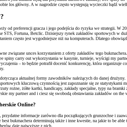
sobie los główny. A w nagrodzie często występują wycieczki bądź wielki
e?
y od preferencji gracza i jego podejścia do ryzyka we strategii. W 2
 STS, Fortuna, Betclic. Dzisiejszy rynek zakładów sportowych w duż
zystaniem często jest wygodniejsze niż na komputerach. Dlatego obowią
rawne związane unces korzystaniem z oferty zakładów tego bukmachera
spiny carry out wykorzystania w kasynie, turnieje, wyścigi my partner
yczajenia – to będzie potrafił docenić konkurencję, która organizuje co
ny.
 dotycząca aktualnej formy zawodników należących do danej drużyny. K
portowych kluczową czynnością jest zapoznanie się ze statystykami 
ty rożne, żółte kartki, handicapy, zakłady specjalne, typy na bramki 
arskie my partner and i ciesz się swobodą obstawiania zakładów on the
erskie Online?
 przydatne informacje zarówno dla początkujących grunzochse i zaaw
est bukmachera determinują także i inne kwestie, na jakie to be able 
cherów daje najwyższe z nich.