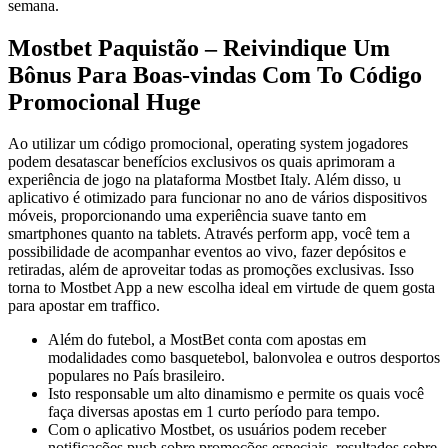
semana.
Mostbet Paquistão – Reivindique Um
Bônus Para Boas-vindas Com To Código
Promocional Huge
Ao utilizar um código promocional, operating system jogadores
podem desatascar benefícios exclusivos os quais aprimoram a
experiência de jogo na plataforma Mostbet Italy. Além disso, u
aplicativo é otimizado para funcionar no ano de vários dispositivos
móveis, proporcionando uma experiência suave tanto em
smartphones quanto na tablets. Através perform app, você tem a
possibilidade de acompanhar eventos ao vivo, fazer depósitos e
retiradas, além de aproveitar todas as promoções exclusivas. Isso
torna to Mostbet App a new escolha ideal em virtude de quem gosta
para apostar em traffico.
Além do futebol, a MostBet conta com apostas em
modalidades como basquetebol, balonvolea e outros desportos
populares no País brasileiro.
Isto responsable um alto dinamismo e permite os quais você
faça diversas apostas em 1 curto período para tempo.
Com o aplicativo Mostbet, os usuários podem receber
notificações push sobre promoções especiais, resultados sobre