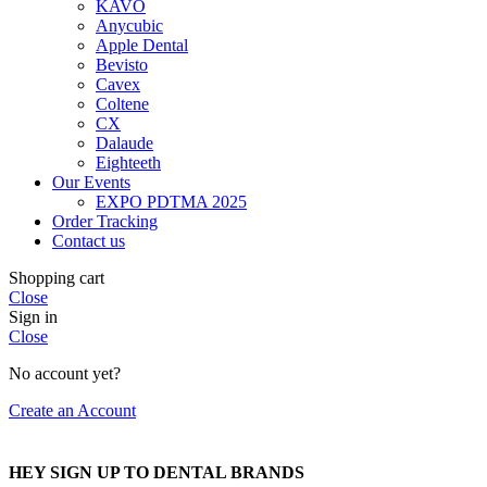
KAVO
Anycubic
Apple Dental
Bevisto
Cavex
Coltene
CX
Dalaude
Eighteeth
Our Events
EXPO PDTMA 2025
Order Tracking
Contact us
Shopping cart
Close
Sign in
Close
No account yet?
Create an Account
HEY SIGN UP TO DENTAL BRANDS