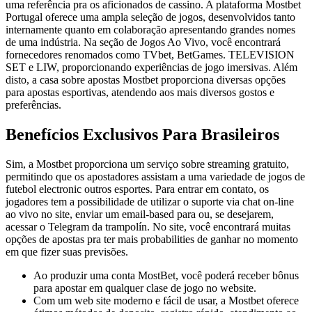
uma referência pra os aficionados de cassino. A plataforma Mostbet
Portugal oferece uma ampla seleção de jogos, desenvolvidos tanto
internamente quanto em colaboração apresentando grandes nomes
de uma indústria. Na seção de Jogos Ao Vivo, você encontrará
fornecedores renomados como TVbet, BetGames. TELEVISION
SET e LIW, proporcionando experiências de jogo imersivas. Além
disto, a casa sobre apostas Mostbet proporciona diversas opções
para apostas esportivas, atendendo aos mais diversos gostos e
preferências.
Benefícios Exclusivos Para Brasileiros
Sim, a Mostbet proporciona um serviço sobre streaming gratuito,
permitindo que os apostadores assistam a uma variedade de jogos de
futebol electronic outros esportes. Para entrar em contato, os
jogadores tem a possibilidade de utilizar o suporte via chat on-line
ao vivo no site, enviar um email-based para ou, se desejarem,
acessar o Telegram da trampolín. No site, você encontrará muitas
opções de apostas pra ter mais probabilities de ganhar no momento
em que fizer suas previsões.
Ao produzir uma conta MostBet, você poderá receber bônus
para apostar em qualquer clase de jogo no website.
Com um web site moderno e fácil de usar, a Mostbet oferece