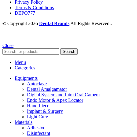
Privacy Policy
Terms & Conditions
DEPO777
© Copyright 2026
Dental Brands
All Rights Reserved..
Close
Search
Menu
Categories
Equipments
Autoclave
Dental Amalgamator
Digital System and Intra Oral Camera
Endo Motor & Apex Locator
Hand Piece
Implant & Surgery
Light Cure
Materials
Adhesive
Disinfectant