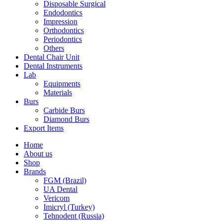
Disposable Surgical
Endodontics
Impression
Orthodontics
Periodontics
Others
Dental Chair Unit
Dental Instruments
Lab
Equipments
Materials
Burs
Carbide Burs
Diamond Burs
Export Items
Home
About us
Shop
Brands
FGM (Brazil)
UA Dental
Vericom
Imicryl (Turkey)
Tehnodent (Russia)