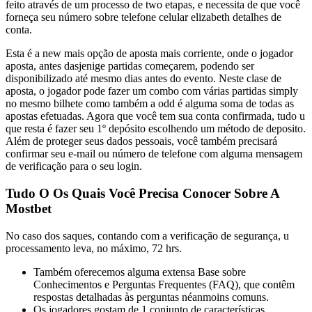
feito através de um processo de two etapas, e necessita de que você
forneça seu número sobre telefone celular elizabeth detalhes de
conta.
Esta é a new mais opção de aposta mais corriente, onde o jogador
aposta, antes dasjenige partidas começarem, podendo ser
disponibilizado até mesmo dias antes do evento. Neste clase de
aposta, o jogador pode fazer um combo com várias partidas simply
no mesmo bilhete como também a odd é alguma soma de todas as
apostas efetuadas. Agora que você tem sua conta confirmada, tudo u
que resta é fazer seu 1º depósito escolhendo um método de deposito.
Além de proteger seus dados pessoais, você também precisará
confirmar seu e-mail ou número de telefone com alguma mensagem
de verificação para o seu login.
Tudo O Os Quais Você Precisa Conocer Sobre A
Mostbet
No caso dos saques, contando com a verificação de segurança, u
processamento leva, no máximo, 72 hrs.
Também oferecemos alguma extensa Base sobre
Conhecimentos e Perguntas Frequentes (FAQ), que contêm
respostas detalhadas às perguntas néanmoins comuns.
Os jogadores gostam de 1 conjunto de características