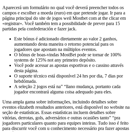
Aparecerá um formulário no qual você deverá preencher todos os
campos e escolher a moeda (euro) em que pretende jogar. Ir para a
página principal do site de jogos weil Mostbet com at the clicar em
«registrar«. Você também tem a possibilidade de prever para 15
partidas pela confederación e fazer jack.
Este bónus é adicionado diretamente ao valor 2 ganhos,
aumentando desta maneira o retorno potencial para os
jogadores que apostam na múltiplos eventos.
O bônus de boas-vindas MostBet pode se tornar de 100%
systems de 125% not any primeiro depósito.
Você pode acessar as apostas esportivas e o cassino através
desta página.
O suporte técnico está disponível 24 hrs por dia, 7 dias por
hebdómada.
A seleção 2 jogos está na” “llano mudança, portanto cada
jogador encontrará alguma coisa adequado para eles.
Uma ampla gama sobre informações, incluindo detalhes sobre
eventos elizabeth resultados anteriores, está disponível no website na
seção de estatísticas. Essas estatísticas incluem detalhes sobre
vitórias, derrotas, gols, adversários e outras ocasiões tanto” “pra
jogadores particulares quanto para equipes inteiras. Tudo isso é feito
para discurrir você com u conhecimento necessário pra fazer apostas