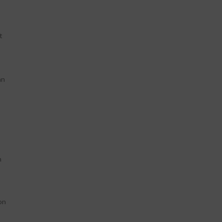
t
an
n
on