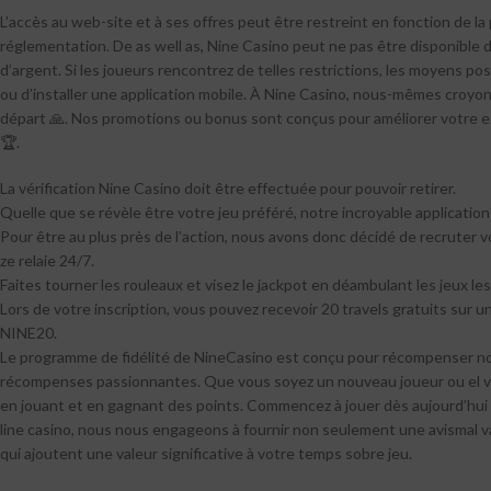
L’accès au web-site et à ses offres peut être restreint en fonction de 
réglementation. De as well as, Nine Casino peut ne pas être disponible 
d’argent. Si les joueurs rencontrez de telles restrictions, les moyens po
ou d’installer une application mobile. À Nine Casino, nous-mêmes croyon
départ 🙏. Nos promotions ou bonus sont conçus pour améliorer votre 
🏆.
La vérification Nine Casino doit être effectuée pour pouvoir retirer.
Quelle que se révèle être votre jeu préféré, notre incroyable application 
Pour être au plus près de l’action, nous avons donc décidé de recruter 
ze relaie 24/7.
Faites tourner les rouleaux et visez le jackpot en déambulant les jeux les
Lors de votre inscription, vous pouvez recevoir 20 travels gratuits sur 
NINE20.
Le programme de fidélité de NineCasino est conçu pour récompenser nos
récompenses passionnantes. Que vous soyez un nouveau joueur ou el vé
en jouant et en gagnant des points. Commencez à jouer dès aujourd’hu
line casino, nous nous engageons à fournir non seulement une avismal
qui ajoutent une valeur significative à votre temps sobre jeu.