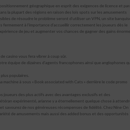
la positionnement géographique en esprit des exigences de licence et par
dans la plupart des régions en raison des lois spots sur les amusements
ssibles de résoudre le problème seront d’utiliser un VPN, un site banquis
s fermement à l’importance d’accueillir correctement les joueurs dès le
expérience de jeu et augmenter vos chances de gagner des gains énorm
de casino vous fera vibrer à coup sûr.
votre équipe de dizaines d’agents francophones ainsi que anglophones qu
 plus populaires.
una machine à sous « Book associated with Cats » derrière le code promo
 joueurs des plus actifs avec des avantages exclusifs et des
téran expérimenté, arianne y a éternellement quelque chose à attendr
i et savourez de nos généreuses récompenses de fidélité. Chez Nine On
 variété de amusements mais aussi des added bonus et des opportunités