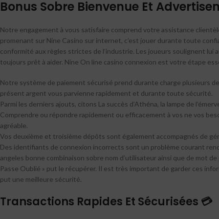
Bonus Sobre Bienvenue Et Advertise
Notre engagement à vous satisfaire comprend votre assistance clientèle
promenant sur Nine Casino sur internet, c’est jouer durante toute conf
conformité aux règles strictes de l’industrie. Les joueurs soulignent lui
toujours prêt à aider. Nine On line casino connexion est votre étape es
Notre système de paiement sécurisé prend durante charge plusieurs dev
présent argent vous parvienne rapidement et durante toute sécurité.
Parmi les derniers ajouts, citons La succès d’Athéna, la lampe de l’émerv
Comprendre ou répondre rapidement ou efficacement à vos ne vos besoins
agréable.
Vos deuxième et troisième dépôts sont également accompagnés de géné
Des identifiants de connexion incorrects sont un problème courant renc
angeles bonne combinaison sobre nom d’utilisateur ainsi que de mot de p
Passe Oublié » put le récupérer. Il est très important de garder ces inf
put une meilleure sécurité.
Transactions Rapides Et Sécurisées 💳