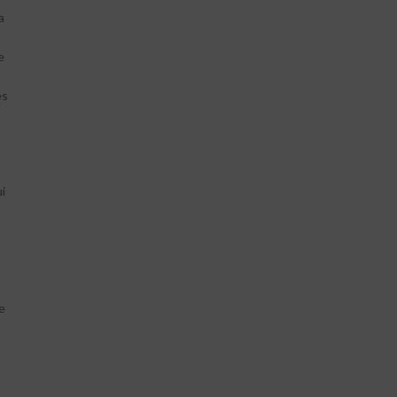
a
e
es
i
e