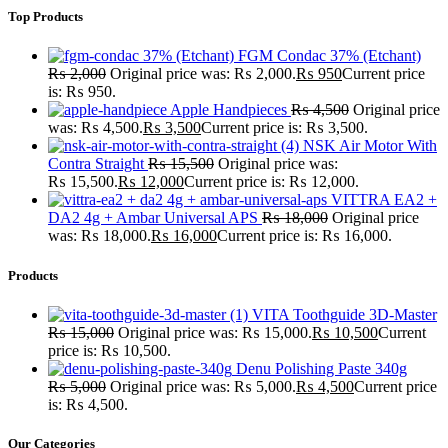
Top Products
FGM Condac 37% (Etchant)
₨
2,000
Original price was: ₨ 2,000.
₨
950
Current price
is: ₨ 950.
Apple Handpieces
₨
4,500
Original price
was: ₨ 4,500.
₨
3,500
Current price is: ₨ 3,500.
NSK Air Motor With
Contra Straight
₨
15,500
Original price was:
₨ 15,500.
₨
12,000
Current price is: ₨ 12,000.
VITTRA EA2 +
DA2 4g + Ambar Universal APS
₨
18,000
Original price
was: ₨ 18,000.
₨
16,000
Current price is: ₨ 16,000.
Products
VITA Toothguide 3D-Master
₨
15,000
Original price was: ₨ 15,000.
₨
10,500
Current
price is: ₨ 10,500.
Denu Polishing Paste 340g
₨
5,000
Original price was: ₨ 5,000.
₨
4,500
Current price
is: ₨ 4,500.
Our Categories