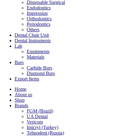
Disposable Surgical
Endodontics
Impression
Orthodontics
Periodontics
Others
Dental Chair Unit
Dental Instruments
Lab
Equipments
Materials
Burs
Carbide Burs
Diamond Burs
Export Items
Home
About us
Shop
Brands
FGM (Brazil)
UA Dental
Vericom
Imicryl (Turkey)
Tehnodent (Russia)