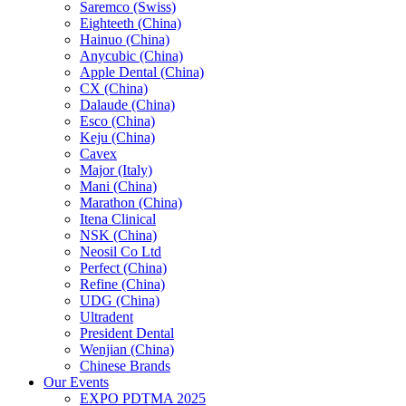
Saremco (Swiss)
Eighteeth (China)
Hainuo (China)
Anycubic (China)
Apple Dental (China)
CX (China)
Dalaude (China)
Esco (China)
Keju (China)
Cavex
Major (Italy)
Mani (China)
Marathon (China)
Itena Clinical
NSK (China)
Neosil Co Ltd
Perfect (China)
Refine (China)
UDG (China)
Ultradent
President Dental
Wenjian (China)
Chinese Brands
Our Events
EXPO PDTMA 2025