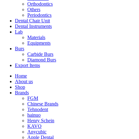
Orthodontics
Others
Periodontics
Dental Chair Unit
Dental Instruments
Lab
Materials
Equipments
Burs
Carbide Burs
Diamond Burs
Export Items
Home
About us
Shop
Brands
FGM
Chinese Brands
Tehnodent
hainuo
Henry Schein
KAVO
Anycubic
Apple Dental