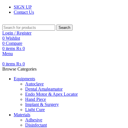
SIGN UP
Contact Us
Search
Login / Register
0
Wishlist
0
Compare
0
items
₨
0
Menu
0
items
₨
0
Browse Categories
Equipments
Autoclave
Dental Amalgamator
Endo Motor & Apex Locator
Hand Piece
Implant & Surgery
Light Cure
Materials
Adhesive
Disinfectant