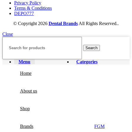
Privacy Policy
Terms & Conditions
DEPO777
© Copyright 2026
Dental Brands
All Rights Reserved..
Close
Search
Menu
Categories
Home
About us
Shop
Brands
FGM