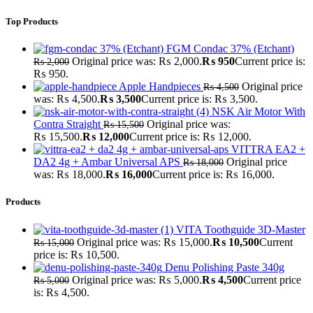
Top Products
FGM Condac 37% (Etchant)
Original price was: ₨ 2,000.
₨
950
Current price is:
₨
2,000
₨ 950.
Apple Handpieces
Original price
₨
4,500
was: ₨ 4,500.
₨
3,500
Current price is: ₨ 3,500.
NSK Air Motor With
Contra Straight
Original price was:
₨
15,500
₨ 15,500.
₨
12,000
Current price is: ₨ 12,000.
VITTRA EA2 +
DA2 4g + Ambar Universal APS
Original price
₨
18,000
was: ₨ 18,000.
₨
16,000
Current price is: ₨ 16,000.
Products
VITA Toothguide 3D-Master
Original price was: ₨ 15,000.
₨
10,500
Current
₨
15,000
price is: ₨ 10,500.
Denu Polishing Paste 340g
Original price was: ₨ 5,000.
₨
4,500
Current price
₨
5,000
is: ₨ 4,500.