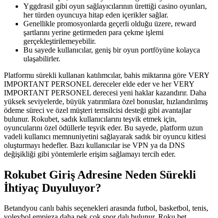
Yggdrasil gibi oyun sağlayıcılarının ürettiği casino oyunları,
her türden oyuncuya hitap eden içerikler sağlar.
Genellikle promosyonlarda geçerli olduğu üzere, reward
şartlarını yerine getirmeden para çekme işlemi
gerçekleştirilemeyebilir.
Bu sayede kullanıcılar, geniş bir oyun portföyüne kolayca
ulaşabilirler.
Platformu sürekli kullanan katılımcılar, bahis miktarına göre VERY
IMPORTANT PERSONEL dereceler elde eder ve her VERY
IMPORTANT PERSONEL derecesi yeni haklar kazandırır. Daha
yüksek seviyelerde, büyük yatırımlara özel bonuslar, hızlandırılmış
ödeme süreci ve özel müşteri temsilcisi desteği gibi avantajlar
bulunur. Rokubet, sadık kullanıcılarını teşvik etmek için,
oyuncularını özel ödüllerle teşvik eder. Bu sayede, platform uzun
vadeli kullanıcı memnuniyetini sağlayarak sadık bir oyuncu kitlesi
oluşturmayı hedefler. Bazı kullanıcılar ise VPN ya da DNS
değişikliği gibi yöntemlerle erişim sağlamayı tercih eder.
Rokubet Giriş Adresine Neden Sürekli
İhtiyaç Duyuluyor?
Betandyou canlı bahis seçenekleri arasında futbol, basketbol, tenis,
voleybol empieza daha pek çok spor dalı bulunur. Roku bet