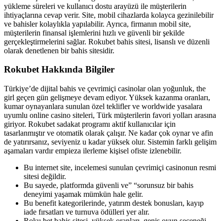
yükleme süreleri ve kullanıcı dostu arayüzü ile müşterilerin
ihtiyaçlarına cevap verir. Site, mobil cihazlarda kolayca gezinilebilir
ve bahisler kolaylıkla yapılabilir. Ayrıca, firmanın mobil site,
müşterilerin finansal işlemlerini hızlı ve güvenli bir şekilde
gerçekleştirmelerini sağlar. Rokubet bahis sitesi, lisanslı ve düzenli
olarak denetlenen bir bahis sitesidir.
Rokubet Hakkında Bilgiler
Türkiye’de dijital bahis ve çevrimiçi casinolar olan yoğunluk, the
girl geçen gün gelişmeye devam ediyor. Yüksek kazanma oranları,
kumar oynayanlara sunulan özel teklifler ve worldwide yasalara
uyumlu online casino siteleri, Türk müşterilerin favori yolları arasına
giriyor. Rokubet sadakat programı aktif kullanıcılar için
tasarlanmıştır ve otomatik olarak çalışır. Ne kadar çok oynar ve afin
de yatırırsanız, seviyeniz u kadar yüksek olur. Sistemin farklı gelişim
aşamaları vardır empieza ilerleme kişisel ofiste izlenebilir.
Bu internet site, incelemesi sunulan çevrimiçi casinonun resmi
sitesi değildir.
Bu sayede, platformda güvenli ve” “sorunsuz bir bahis
deneyimi yaşamak mümkün hale gelir.
Bu benefit kategorilerinde, yatırım destek bonusları, kayıp
iade fırsatları ve turnuva ödülleri yer alır.
Roku bet bahis sitesi, yüksek oranları, geniş oyun seçeneği,