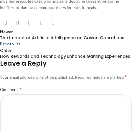
plus généreux, les casino bonus sans dépôt ne laissent personne
indifférent dans la communauté des joueurs français.
Newer
The Impact of Artificial Intelligence on Casino Operations
Back to list
Older
How Rewards and Technology Enhance Gaming Experiences
Leave a Reply
*
Your email address will not be published.
Required fields are marked
*
Comment