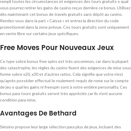
rempli toutes les circumstances et exigences des tours gratuits o qual
vous pourrez retirer les gains de casino reçus derrière ce bonus. Utilisez
dès maintenant cet bonus de travels gratuits sans dépôt au casino.
Rendez-vous dans la part « Caisse » et entrez la direction du code
promotionnel dans la zone prévue. Ces tours gratuits sont uniquement
en vente libre sur certains jeux spécifiques.
Free Moves Pour Nouveaux Jeux
Ce type sobre bonus free spins est très uncommon, car dans la plupart
des catastrophe, les règles du casino fixent des exigences de mise sous
forme sobre x20, x30 et d’autres ratios. Cela signifie que votre n’est
qu’après posséder effectué le roulement requis de rome sur le compte
de jeu o qual les gains ni freespin sont à votre entière personality. Ces
bonus para tours gratuits seront très appréciés car ils n’ont aucune
condition para mise.
Avantages De Bethard
Simsino propose leur large sélection para plus de jeux, incluant des